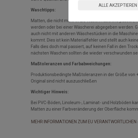
ALLE AKZEPTIEREN
Waschtipps:
Matten, die nicht mehr in die Waschmaschine passen, 
werden oder bei einer Wäscherei abgegeben werden. Gan
auch nicht mit anderen Wäschestücken in die Maschine 
kommt. Dies ist kein Materialfehler und stellt auch ke
Falls dies doch mal passiert, auf keinen Fall in den Tro
nächsten Waschen sollten die wieder verschwunden se
Maßtoleranzen und Farbabweichungen:
Produktionsbedingte Maßtoleranzen in der Größe von 
Original sind nicht auszuschließen
Wichtiger Hinweis:
Bei PVC-Böden, Linoleum-, Laminat- und Holzböden ka
Matten zu einer Farbveränderung der Oberfläche kom
MEHR INFORMATIONEN ZUM EU VERANTWORTLICHEN 