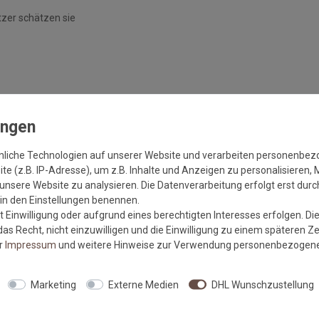
tzer schätzen sie
nliche Technologien auf unserer Website und verarbeiten personenbe
e (z.B. IP-Adresse), um z.B. Inhalte und Anzeigen zu personalisieren, 
und trocknergeeignete Fußmatten, die zu 100% PVC-frei sind und
unsere Website zu analysieren. Die Datenverarbeitung erfolgt erst durch
gen Gummirückens sind die wash+dry Fußmatten absolut
r in den Einstellungen benennen.
nheizungen steht somit nichts mehr im Wege.
 Einwilligung oder aufgrund eines berechtigten Interesses erfolgen. Di
as Recht, nicht einzuwilligen und die Einwilligung zu einem späteren Z
er
Impressum
und weitere Hinweise zur Verwendung personenbezogene
parat bei angegebener Temperatur mit Feinwaschmittel,
 90°C in den Trockner oder flach zum Trocknen aus. Dadurch
Marketing
Externe Medien
DHL Wunschzustellung
rt und transportbedingte Falten und Knicke werden wieder glatt.
Sie werden überrascht sein, wie viele