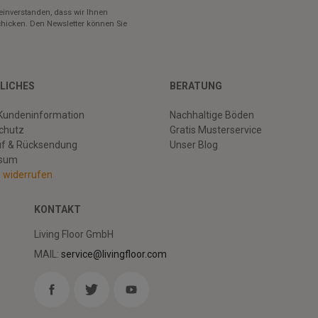
einverstanden, dass wir Ihnen
hicken. Den Newsletter können Sie
LICHES
BERATUNG
Kundeninformation
Nachhaltige Böden
chutz
Gratis Musterservice
uf & Rücksendung
Unser Blog
ssum
g widerrufen
KONTAKT
Living Floor GmbH
MAIL:
service@livingfloor.com