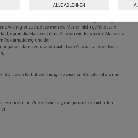
ALLE ABLEHNEN
A
können mit einem Dampfstrahler (aus Entfernung) gereinigt
z wichtig ist auch, dass man die Matten nicht gefaltet und
legt, damit die Matte nicht mit Knicken wieder aus der Maschine
inen Reklamationsgrund dar.
ckner geben, damit verstärken sich diese Knicke nur noch. Beim
in.
+/- 5%, sowie Farbabweichungen zwischen Bildschirmfoto und
nn es durch eine Wechselwirkung mit gummibeschichteten
men.
»