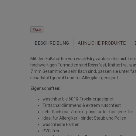
BESCHREIBUNG
ÄHNLICHE PRODUKTE
Mit den Fußmatten von wash+dry zaubern Sie nicht nur 
hochwertigen Türmatten sind Reissfest, Knitterfrei, w
7 mm Gesamthöhe sehr flach sind, passen sie unter fa
schadstoffgeprüft und für Allergiker geeignet.
Eigenschaften:
waschbar bis 60° & Trocknergeeignet
Trittschalldämmend & extrem rutschfest
sehr flach (ca. 7 mm) - passt unter fast jede Tür
Ideal für Allergiker - bindet Staub und Pollen
waschfeste Farben
PVC-frei