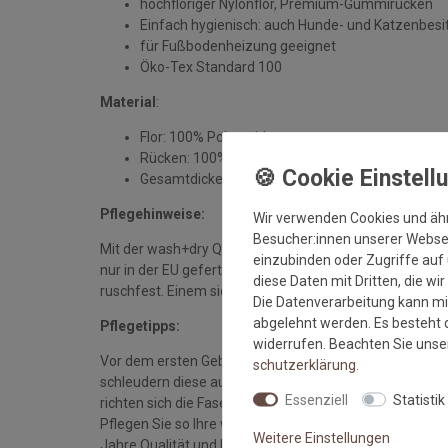
hochfloriger Nylonflor, Premium-Gummirücken
Einfach hygienisch: auch Hunde- und Katzenbesi
für Fußbodenheizung geeignet
Öko-Tex Standard 100
Material
:
Flor: 100% Polyamid
Rücken: 100% Nitrilgummi
Gesamtdicke: ca. 7 mm
Pflegehinweise:
Wir verwenden Cookies und äh
Besucher:innen unserer Webseit
Mit der wash+dry Qualität sichern Sie sich waschbare 
einzubinden oder Zugriffe auf 
nur in der EU gefertigt werden. Dank eines hochwerti
diese Daten mit Dritten, die wi
ruschfest. Einem sicheren Gebrauch auch auf Fußbode
Die Datenverarbeitung kann mit
abgelehnt werden. Es besteht d
Pflegetipps:
widerrufen. Beachten Sie uns
Vor dem ersten Gebrauch waschen Sie die Fußmatte se
schutz­erklärung
.
schleudern diese auf niedriger Stufe und legen sie bei
Essenziell
Statistik
richten sich die Fasern auf, der Mattenflor wird aktivie
Pflegen Sie so Ihre wash+dry Fußmatte regelmäßig und 
Weitere Einstellungen
Jahre Qualität und Farbe erhalten bleiben.