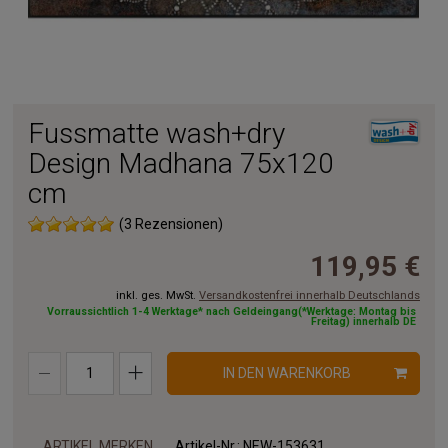
Fussmatte wash+dry
Design Madhana 75x120
cm
(3 Rezensionen)
119,95 €
inkl. ges. MwSt.
Versandkostenfrei innerhalb Deutschlands
Vorraussichtlich 1-4 Werktage* nach Geldeingang(*Werktage: Montag bis
Freitag) innerhalb DE
IN DEN WARENKORB
ARTIKEL MERKEN
Artikel-Nr.:
NEW-153631