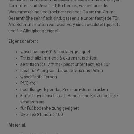
Türmatten sind Reissfest, Knitterfrei, waschbar in der
Waschmaschine und trocknergeeignet. Da sie mit 7 mm
Gesamthöhe sehr flach sind, passen sie unter fast jede Tür.
Alle Schmutzmatten von wash+dry sind schadstoffgeprüft
und für Allergiker geeignet.
Eigenschaften:
waschbar bis 60° & Trocknergeeignet
Trittschalldämmend & extrem rutschfest
sehr flach (ca. 7 mm) - passt unter fast jede Tür
Ideal für Allergiker - bindet Staub und Pollen
waschfeste Farben
PVC-frei
hochfloriger Nylonflor, Premium-Gummirücken
Einfach hygienisch: auch Hunde- und Katzenbesitzer
schätzen sie
für Fußbodenheizung geeignet
Öko-Tex Standard 100
Material
: