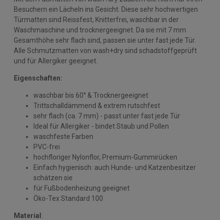
Besuchern ein Lächeln ins Gesicht. Diese sehr hochwertigen
Türmatten sind Reissfest, Knitterfrei, waschbar in der
Waschmaschine und trocknergeeignet. Da sie mit 7 mm
Gesamthöhe sehr flach sind, passen sie unter fast jede Tür.
Alle Schmutzmatten von wash+dry sind schadstoffgeprüft
und für Allergiker geeignet.
Eigenschaften:
waschbar bis 60° & Trocknergeeignet
Trittschalldämmend & extrem rutschfest
sehr flach (ca. 7 mm) - passt unter fast jede Tür
Ideal für Allergiker - bindet Staub und Pollen
waschfeste Farben
PVC-frei
hochfloriger Nylonflor, Premium-Gummirücken
Einfach hygienisch: auch Hunde- und Katzenbesitzer
schätzen sie
für Fußbodenheizung geeignet
Öko-Tex Standard 100
Material
: