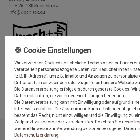
PL – 26 -130 Suchedniów
info@kleen-tex.eu
Wir verwenden Cookies und ähnliche Technologien auf unserer
verarbeiten personenbezogene Daten von Besucher:innen unse
(z.B. IP-Adresse), um z.B. Inhalte und Anzeigen zu personalisie
Drittanbietern einzubinden oder Zugriffe auf unsere Website zu
Die Datenverarbeitung erfolgt erst durch gesetzte Cookies. Wir t
MEHR INFORMATIONEN ZUM EU VERANTWORTLICHEN »
Daten mit Dritten, die wir in den Einstellungen benennen.
Die Datenverarbeitung kann mit Einwilligung oder aufgrund eine
Interesses erfolgen. Die Zustimmung kann erteilt oder abgelehn
besteht das Recht, nicht einzuwilligen und die Einwilligung zu 
Zeitpunkt zu ändern oder zu widerrufen. Beachten Sie unser
Im
weitere Hinweise zur Verwendung personenbezogener Daten in
Daten­schutz­erklärung
.