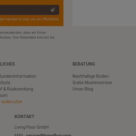
rbei handelt es sich um ein Pflichtfeld.
einverstanden, dass wir Ihnen
hicken. Den Newsletter können Sie
LICHES
BERATUNG
Kundeninformation
Nachhaltige Böden
chutz
Gratis Musterservice
uf & Rücksendung
Unser Blog
ssum
g widerrufen
KONTAKT
Living Floor GmbH
MAIL:
service@livingfloor.com