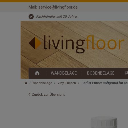
Mail:
service@livingfloor.de
Fachhändler seit 25 Jahren
WANDBELÄGE
BODENBELÄGE
K
Bodenbeläge
Vinyl Fliesen
Gerflor Primer Haftgrund für se
Zurück zur Übersicht