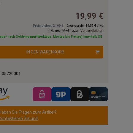
)
19,99 €
Preis bisher: 24,99 €
Grundpreis:
19,99 €
/
kg
inkl. ges. MwSt. zzgl.
Versandkosten
tage* nach Geldeingang(*Werktage: Montag bis Freitag) innerhalb DE
IN DEN WARENKORB
.:
05720001
Haben Sie Fragen zum Artikel?
Kontaktieren Sie uns!