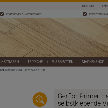
KONTAKT
ANM
kostenloser Musterversand
verifizierter H
UNSTRASEN
TEPPICHE
FUSSMATTEN
MARKENSHOP
lbstklebende Vinyl-Bodenbeläge | 1kg
Gerflor Primer Ha
selbstklebende V