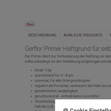
BESCHREIBUNG
ÄHNLICHE PRODUKTE
Gerflor Primer Haftgrund für se
Der Primer dient zur Verbesserung der Haftung vor dem 
sollte unbedingt vor der Verklebung aufgetragen werde
Inhalt: 1 kg
ausreichend für +/- 8 qm
universal, für alle Untergrundstypen
reguliert die Porösität, verbessert den Halt von se
gewährleistet Langlebigkeit
geruchsneutral - enthält keine Lösemittel
Verarbeitung: Der Untergrund muss fest, trocken 
Fellrolle (z.B. Lammfellrolle), um eine gleichm