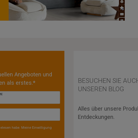
tuellen Angeboten und
BESUCHEN SIE AUC
n als erstes.*
UNSEREN BLOG
ME
Alles über unsere Produ
Entdeckungen.
elesen habe. Meine Einwilligung