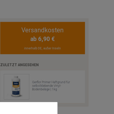
Versandkosten
ab 6,90 €
innerhalb DE, außer Inseln
ZULETZT ANGESEHEN
Gerflor Primer Haftgrund für
selbstklebende Vinyl-
Bodenbeläge | 1kg