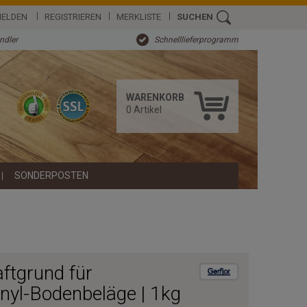
ELDEN
REGISTRIEREN
MERKLISTE
SUCHEN
ändler
Schnelllieferprogramm
WARENKORB
0
Artikel
SONDERPOSTEN
ftgrund für
inyl-Bodenbeläge | 1kg