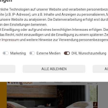
 der Porosität des Unterbodens.
sobald die Farbe des Primers von weiß auf transparent
nliche Technologien auf unserer Website und verarbeiten personenbe
e (z.B. IP-Adresse), um z.B. Inhalte und Anzeigen zu personalisieren, 
tzen.
unsere Website zu analysieren. Die Datenverarbeitung erfolgt erst durch
onaten verbrauchen. (Auf der Flasche ist das
r in den Einstellungen benennen.
 Einwilligung oder aufgrund eines berechtigten Interesses erfolgen. Di
as Recht, nicht einzuwilligen und die Einwilligung zu einem späteren Z
er
Impressum
und weitere Hinweise zur Verwendung personenbezogene
 Dampf / Aerosol nicht einatmen. Bei Unwohlsein ärztlichen Rat
Inhalts / des Behälters gemäß den örtlichen / regionalen /
Marketing
Externe Medien
DHL Wunschzustellung
»
ALLE ABLEHNEN
A