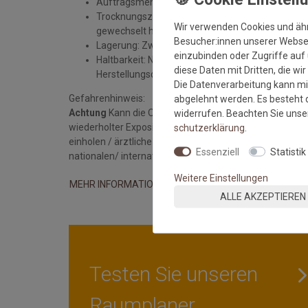
Auftragsmenge: 100 bis 150 g/qm, abhängig von
Trocknungszeit: Der Untergrund ist verlegereif, 
Wir verwenden Cookies und äh
gewechselt hat.
Besucher:innen unserer Webseit
Lagerung: Zwischen 10 und 25 °C. Vor Forst schü
einzubinden oder Zugriffe auf 
Haltbarkeit: Nach dem Öffnen innerhalb von 12 M
diese Daten mit Dritten, die wi
Herstellungsdatum aufgedruckt)
Die Datenverarbeitung kann mit
Gefahrenhinweis:
abgelehnt werden. Es besteht d
Achtung
Kann die Organe schädigen bei längerer oder
widerrufen. Beachten Sie uns
wiederholter Exposition. Staub / Rauch / Gas / Nebel /
schutz­erklärung
.
einholen / ärztliche Hilfe hinzuziehen. Entsorgung des 
Essenziell
Statistik
nationalen/ internationalen Vorschriften.
Weitere Einstellungen
MEHR INFORMATIONEN ZUM EU VERANTWORTLICHEN 
ALLE AKZEPTIEREN
Testen Sie unseren
Raumplaner