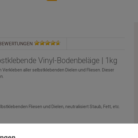
BEWERTUNGEN
lbstklebende Vinyl-Bodenbeläge | 1kg
Verkleben aller selbstklebenden Dielen und Fliesen. Dieser
n.
lbstklebenden Fliesen und Dielen, neutralisiert Staub, Fett, etc.
und sauber sein. Der Auftrag erfolgt unverdünnt mit einer
äßige Benetzung der Unterbodens zu gewährleisten.