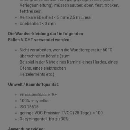
Verlegeanleitung), müssen sauber, eben, fest, trocken,
fettfrei sein.
Vertikale Ebenheit < 5 mm/2,5 m Lineal
Unebenheit < 3 mm
Die Wandverkleidung darf in folgenden
Fällen NICHT verwendet werden:
Nicht verarbeiten, wenn die Wandtemperatur 60 °C
überschreiten könnte (zum
Beispiel in der Nähe eines Kamins, eines Herdes, eines
Ofens, eines elektrischen
Heizelements etc.)
Umwelt / Raumluftqualität:
Emissionsklasse: A+
100% recycelbar
ISO 16516
geringe VOC-Emission TVOC (28 Tage): < 100
Recyclinganteil: bis zu 30%
Anwendungsvideo: