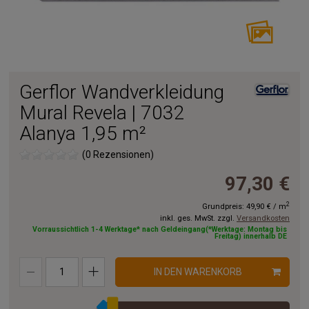
Gerflor Wandverkleidung
Mural Revela | 7032
Alanya 1,95 m²
(0 Rezensionen)
97,30 €
2
Grundpreis:
49,90 €
/
m
inkl. ges. MwSt. zzgl.
Versandkosten
Vorraussichtlich 1-4 Werktage* nach Geldeingang(*Werktage: Montag bis
Freitag) innerhalb DE
IN DEN WARENKORB