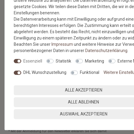
unsere Website zu analysieren. Die Datenverarbeitung erfolgt e
gesetzte Cookies. Wir teilen diese Daten mit Dritten, die wir in d
Einstellungen benennen.
NEWSLETTER
Die Datenverarbeitung kann mit Einwilligung oder aufgrund eine
berechtigten Interesses erfolgen. Die Zustimmung kann erteilt 
abgelehnt werden. Es besteht das Recht, nicht einzuwilligen und
Jetzt anmelden: Profitieren Sie von aktuellen Angeboten
Einwilligung zu einem späteren Zeitpunkt zu ändern oder zu wi
und erfahren Sie von den neuesten Produkten als
Beachten Sie unser
Impressum
und weitere Hinweise zur Verw
erstes.*
personenbezogener Daten in unserer
Daten­schutz­erklärung
.
VORNAME
NACHNAME
Essenziell
Statistik
Marketing
Externe
DHL Wunschzustellung
Funktional
Weitere Einstel
Newsletter
E-MAIL **
Honig
Hiermit bestätige ich, dass ich die
Daten­schutz­erklärung
gelesen
ALLE AKZEPTIEREN
habe. Meine Einwilligung kann ich jederzeit widerrufen.**
ALLE ABLEHNEN
ABONNIEREN
AUSWAHL AKZEPTIEREN
** Hierbei handelt es sich um ein Pflichtfeld.
* Mit der Anmeldung für den Newsletter erklären Sie sich damit