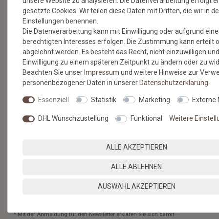
unsere Website zu analysieren. Die Datenverarbeitung erfolgt e
gesetzte Cookies. Wir teilen diese Daten mit Dritten, die wir in d
Einstellungen benennen.
NEWSLETTER
Die Datenverarbeitung kann mit Einwilligung oder aufgrund eine
berechtigten Interesses erfolgen. Die Zustimmung kann erteilt 
abgelehnt werden. Es besteht das Recht, nicht einzuwilligen und
Jetzt anmelden: Profitieren Sie von aktuellen Angeboten
Einwilligung zu einem späteren Zeitpunkt zu ändern oder zu wi
und erfahren Sie von den neuesten Produkten als
Beachten Sie unser
Impressum
und weitere Hinweise zur Verw
erstes.*
personenbezogener Daten in unserer
Daten­schutz­erklärung
.
VORNAME
NACHNAME
Essenziell
Statistik
Marketing
Externe
DHL Wunschzustellung
Funktional
Weitere Einstel
Newsletter
E-MAIL **
Honig
Hiermit bestätige ich, dass ich die
Daten­schutz­erklärung
gelesen
ALLE AKZEPTIEREN
habe. Meine Einwilligung kann ich jederzeit widerrufen.**
ALLE ABLEHNEN
ABONNIEREN
AUSWAHL AKZEPTIEREN
** Hierbei handelt es sich um ein Pflichtfeld.
* Mit der Anmeldung für den Newsletter erklären Sie sich damit