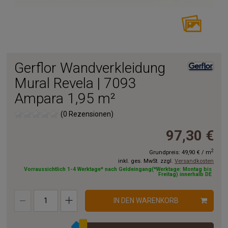
Gerflor Wandverkleidung
Mural Revela | 7093
Ampara 1,95 m²
(0 Rezensionen)
97,30 €
2
Grundpreis:
49,90 €
/
m
inkl. ges. MwSt. zzgl.
Versandkosten
Vorraussichtlich 1-4 Werktage* nach Geldeingang(*Werktage: Montag bis
Freitag) innerhalb DE
IN DEN WARENKORB