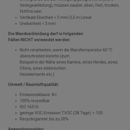
Verlegeanleitung), müssen sauber, eben, fest, trocken,
fettfrei sein.
Vertikale Ebenheit < 5 mm/2,5 m Lineal
Unebenheit < 3 mm
Die Wandverkleidung darf in folgenden
Fällen NICHT verwendet werden:
Nicht verarbeiten, wenn die Wandtemperatur 60 °C
überschreiten könnte (zum
Beispiel in der Nähe eines Kamins, eines Herdes, eines
Ofens, eines elektrischen
Heizelements etc.)
Umwelt / Raumluftqualität:
Emissionsklasse: A+
100% recycelbar
ISO 16516
geringe VOC-Emission TVOC (28 Tage): < 100
Recyclinganteil: bis zu 30%
Anwendungsvideo: