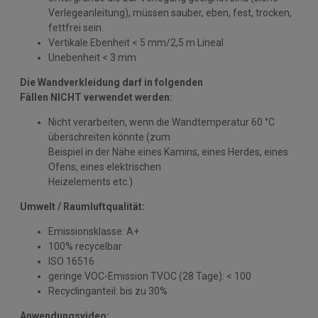
Verlegeanleitung), müssen sauber, eben, fest, trocken,
fettfrei sein.
Vertikale Ebenheit < 5 mm/2,5 m Lineal
Unebenheit < 3 mm
Die Wandverkleidung darf in folgenden
Fällen NICHT verwendet werden:
Nicht verarbeiten, wenn die Wandtemperatur 60 °C
überschreiten könnte (zum
Beispiel in der Nähe eines Kamins, eines Herdes, eines
Ofens, eines elektrischen
Heizelements etc.)
Umwelt / Raumluftqualität:
Emissionsklasse: A+
100% recycelbar
ISO 16516
geringe VOC-Emission TVOC (28 Tage): < 100
Recyclinganteil: bis zu 30%
Anwendungsvideo: