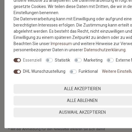
unsere Website zu analysieren. Die Datenverarbeitung erfolgt e
gesetzte Cookies. Wir teilen diese Daten mit Dritten, die wir in d
Einstellungen benennen.
NEWSLETTER
Die Datenverarbeitung kann mit Einwilligung oder aufgrund eine
berechtigten Interesses erfolgen. Die Zustimmung kann erteilt 
abgelehnt werden. Es besteht das Recht, nicht einzuwilligen und
Jetzt anmelden: Profitieren Sie von aktuellen Angeboten
Einwilligung zu einem späteren Zeitpunkt zu ändern oder zu wi
und erfahren Sie von den neuesten Produkten als
Beachten Sie unser
Impressum
und weitere Hinweise zur Verw
erstes.*
personenbezogener Daten in unserer
Daten­schutz­erklärung
.
VORNAME
NACHNAME
Essenziell
Statistik
Marketing
Externe
DHL Wunschzustellung
Funktional
Weitere Einstel
Newsletter
E-MAIL **
Honig
Hiermit bestätige ich, dass ich die
Daten­schutz­erklärung
gelesen
ALLE AKZEPTIEREN
habe. Meine Einwilligung kann ich jederzeit widerrufen.**
ALLE ABLEHNEN
ABONNIEREN
AUSWAHL AKZEPTIEREN
** Hierbei handelt es sich um ein Pflichtfeld.
* Mit der Anmeldung für den Newsletter erklären Sie sich damit