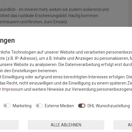
zündlich - im inneren hohl, wirken sie zudem isolierend und
ustheit das rustikale Erscheinungsbild. Häufig kommen
ppenhäusern und Kirchen, zum Einsatz.
enn Sie einen Kantenabschluss mit einer Vulkokante wünschen,
20 cm <
angalore:
nliche Technologien auf unserer Website und verarbeiten personenbe
e (z.B. IP-Adresse), um z.B. Inhalte und Anzeigen zu personalisieren, 
unsere Website zu analysieren. Die Datenverarbeitung erfolgt erst durch
r in den Einstellungen benennen.
 Einwilligung oder aufgrund eines berechtigten Interesses erfolgen. Di
geliefert - auf Wunsch kann der Läufer mit einer
as Recht, nicht einzuwilligen und die Einwilligung zu einem späteren Z
ie hier mit dazu kaufen: >>
https://www.livingfloor.com/a-
er
Impressum
und weitere Hinweise zur Verwendung personenbezogene
Marketing
Externe Medien
DHL Wunschzustellung
ALLE ABLEHNEN
A