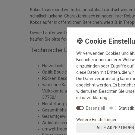
Kokosfasern sind weiterhin antistatisch und schwer ent
schallschluckend. Charakteristisch ist neben ihrer Rob
Kokosläufer in öffentlichen Bereichen, wie z.B. in Tre
Dieser Läufer wird ohne Kantenkonfektion geliefert. W
kaufen Sie bitte folgenden Artikel dazu > Vulkokante 1
Technische Daten des Kokosläufers B
Wir verwenden Cookies und äh
Besucher:innen unserer Webseit
Nutzschicht: 100% Kokos
einzubinden oder Zugriffe auf 
Optik: Bouclé
diese Daten mit Dritten, die wi
Rücken: beschichtet mit Latexwaffelrücken
Die Datenverarbeitung kann mit
wird ohne Kantenabschluss an den Schnittkanten 
abgelehnt werden. Es besteht d
Vulkokante angefertigt werden - Diesen können S
widerrufen. Beachten Sie uns
37750/
schutz­erklärung
.
Herstellung: gewebt
Essenziell
Statistik
Gesamthöhe: ca. 8 mm
Gesamtgewicht: ca. 2.850 gr./m²
Weitere Einstellungen
Antistatisch und Fußbodenheizung geeignet
ALLE AKZEPTIEREN
umweltfreundlich