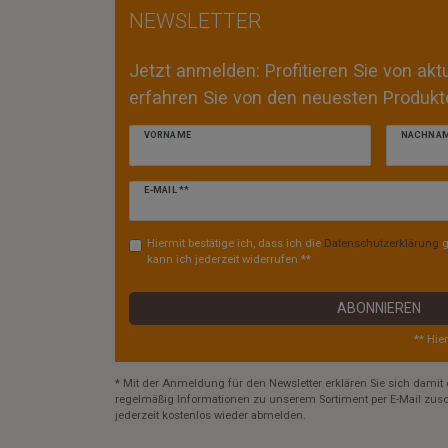
NEWSLETTER
Jetzt anmelden: Profitieren Sie von ak
erfahren Sie von den neuesten Produkte
VORNAME
NACHNA
Newsletter
E-MAIL **
Honig
Hiermit bestätige ich, dass ich die
Daten­schutz­erklärung
g
kann ich jederzeit widerrufen.**
ABONNIEREN
** Hie
* Mit der Anmeldung für den Newsletter erklären Sie sich damit 
regelmäßig Informationen zu unserem Sortiment per E-Mail zusc
jederzeit kostenlos wieder abmelden.