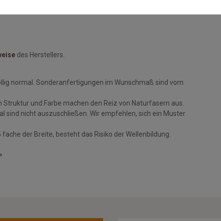
weise
des Herstellers.
öllig normal. Sonderanfertigungen im Wunschmaß sind vom
n Struktur und Farbe machen den Reiz von Naturfasern aus.
 sind nicht auszuschließen. Wir empfehlen, sich ein Muster
fache der Breite, besteht das Risiko der Wellenbildung.
»