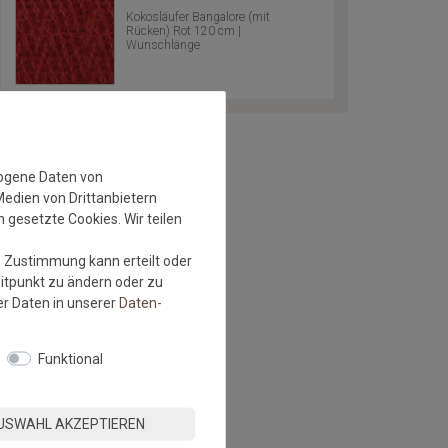
Kokosläufer Bangalore (mit
Rücken) Rot 120 cm |
Wunschlänge
zogene Daten von
Medien von Drittanbietern
 gesetzte Cookies. Wir teilen
e Zustimmung kann erteilt oder
eitpunkt zu ändern oder zu
r Daten in unserer
Daten­
Funktional
USWAHL AKZEPTIEREN