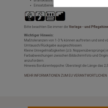
Brandklasse: Efl
Einsatzbereich: z.b. Treppenhäuser
Bitte beachten Sie immer die
Verlege - und Pflegehin
Wichtiger Hinweis:
Maßtoleranzen von 1-3 % können auftreten und sind v
Umtausch/Rückgabe ausgeschlossen.
Kleine Unregelmäßigkeiten (z.b. Noppenübersprünge) i
Farbabweichungen zwischen Bildschirmfoto und Original
anzufordern.
Hinweis Bordürenteppiche: Übersteigt die Länge das 2,5 
MEHR INFORMATIONEN ZUM EU VERANTWORTLICHEN 