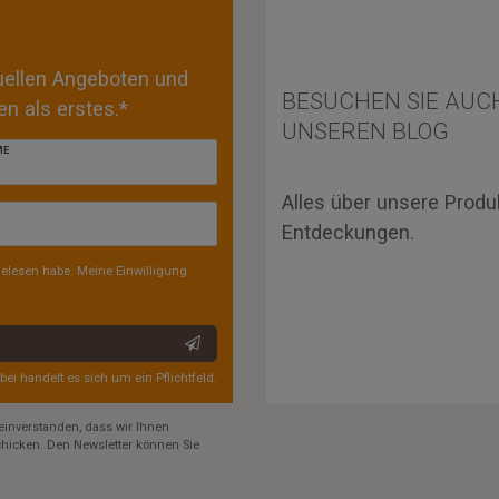
tuellen Angeboten und
BESUCHEN SIE AUC
n als erstes.*
UNSEREN BLOG
ME
Alles über unsere Produ
Entdeckungen.
elesen habe. Meine Einwilligung
rbei handelt es sich um ein Pflichtfeld.
einverstanden, dass wir Ihnen
hicken. Den Newsletter können Sie