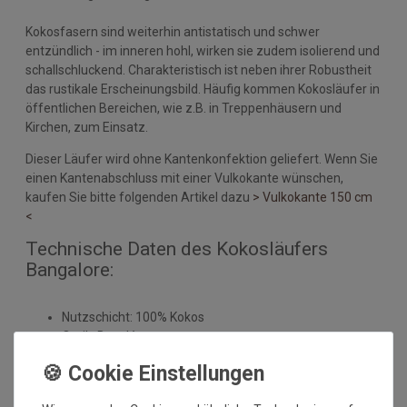
Kokosfasern sind weiterhin antistatisch und schwer
entzündlich - im inneren hohl, wirken sie zudem isolierend und
schallschluckend. Charakteristisch ist neben ihrer Robustheit
das rustikale Erscheinungsbild. Häufig kommen Kokosläufer in
öffentlichen Bereichen, wie z.B. in Treppenhäusern und
Kirchen, zum Einsatz.
Dieser Läufer wird ohne Kantenkonfektion geliefert. Wenn Sie
einen Kantenabschluss mit einer Vulkokante wünschen,
kaufen Sie bitte folgenden Artikel dazu
> Vulkokante 150 cm
<
Technische Daten des Kokosläufers
Bangalore:
Nutzschicht: 100% Kokos
Optik: Bouclé
Rücken: beschichtet mit Latexwaffelrücken
wird ohne Kantenabschluss an den Schnittkanten
geliefert - auf Wunsch kann der Läufer mit einer