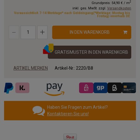
2
Grundpreis:
54,90 €
/
m
inkl. ges. MwSt. zzgl.
Versandkosten
Voraussichtlich 7-14 Werktage* nach Geldeingang(*Werktage: Montag bis
Freitag) innerhalb DE
IN DEN WARENKORB
GRATISMUSTER IN DEN WARENKORB
ARTIKEL MERKEN
Artikel-Nr.:
2220/B8
Haben Sie Fragen zum Artikel?
Kontaktieren Sie uns!