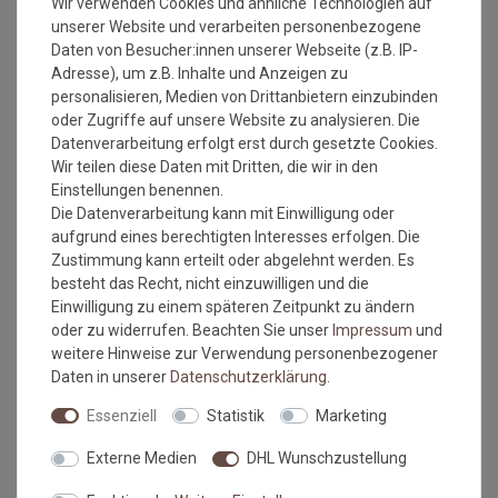
Wir verwenden Cookies und ähnliche Technologien auf
Vulkokante angefertigt werden - Diesen können Sie hier
unserer Website und verarbeiten personenbezogene
mit dazu kaufen: >>
https://www.livingfloor.com/a-
Daten von Besucher:innen unserer Webseite (z.B. IP-
37751/
Adresse), um z.B. Inhalte und Anzeigen zu
Herstellung: gewebt
personalisieren, Medien von Drittanbietern einzubinden
Gesamthöhe: ca. 8 mm
oder Zugriffe auf unsere Website zu analysieren. Die
Gesamtgewicht: ca. 2.850 gr./m²
Datenverarbeitung erfolgt erst durch gesetzte Cookies.
Antistatisch und Fußbodenheizung geeignet
Wir teilen diese Daten mit Dritten, die wir in den
umweltfreundlich
Einstellungen benennen.
Brandklasse: Efl
Die Datenverarbeitung kann mit Einwilligung oder
Einsatzbereich: z.b. Treppenhäuser
aufgrund eines berechtigten Interesses erfolgen. Die
Zustimmung kann erteilt oder abgelehnt werden. Es
besteht das Recht, nicht einzuwilligen und die
Einwilligung zu einem späteren Zeitpunkt zu ändern
Bitte beachten Sie immer die
Verlege - und
oder zu widerrufen. Beachten Sie unser
Impressum
und
Pflegehinweise
des Herstellers.
weitere Hinweise zur Verwendung personenbezogener
Daten in unserer
Daten­schutz­erklärung
.
Wichtiger Hinweis:
Maßtoleranzen von 1-3 % können auftreten und sind völlig
Essenziell
Statistik
Marketing
normal. Sonderanfertigungen im Wunschmaß sind vom
Umtausch/Rückgabe ausgeschlossen.
Externe Medien
DHL Wunschzustellung
Kleine Unregelmäßigkeiten (z.b. Noppenübersprünge) in
Struktur und Farbe machen den Reiz von Naturfasern aus.