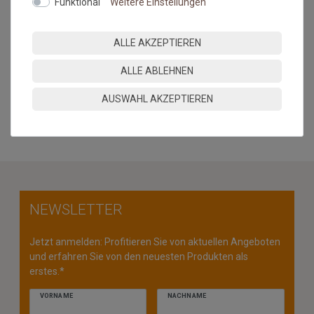
Funktional
Weitere Einstellungen
Farbabweichungen zwischen Bildschirmfoto und Original sind
nicht auszuschließen. Wir empfehlen, sich ein Muster
anzufordern.
ALLE AKZEPTIEREN
Hinweis Bordürenteppiche: Übersteigt die Länge das 2,5 fache
ALLE ABLEHNEN
der Breite, besteht das Risiko der Wellenbildung.
AUSWAHL AKZEPTIEREN
MEHR INFORMATIONEN ZUM EU VERANTWORTLICHEN »
NEWSLETTER
Jetzt anmelden: Profitieren Sie von aktuellen Angeboten
und erfahren Sie von den neuesten Produkten als
erstes.*
VORNAME
NACHNAME