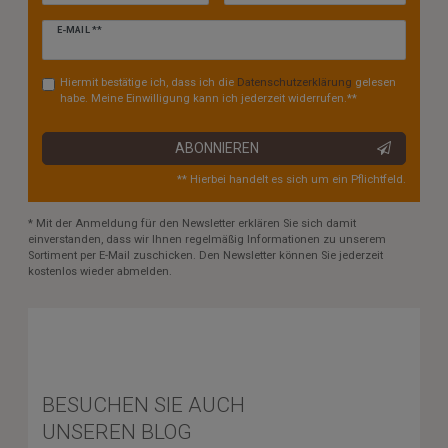
Newsletter
E-MAIL **
Honig
Hiermit bestätige ich, dass ich die
Daten­schutz­erklärung
gelesen
habe. Meine Einwilligung kann ich jederzeit widerrufen.**
ABONNIEREN
** Hierbei handelt es sich um ein Pflichtfeld.
* Mit der Anmeldung für den Newsletter erklären Sie sich damit
einverstanden, dass wir Ihnen regelmäßig Informationen zu unserem
Sortiment per E-Mail zuschicken. Den Newsletter können Sie jederzeit
kostenlos wieder abmelden.
BESUCHEN SIE AUCH
UNSEREN BLOG