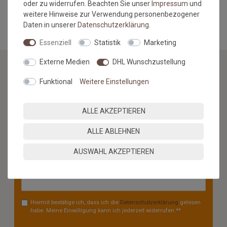
oder zu widerrufen. Beachten Sie unser
Impressum
und
MEHR INFORMATIONEN ZUM EU VERANTWORTLICHEN »
weitere Hinweise zur Verwendung personenbezogener
Daten in unserer
Daten­schutz­erklärung
.
Essenziell
Statistik
Marketing
Externe Medien
DHL Wunschzustellung
Funktional
Weitere Einstellungen
NEWSLETTER
Jetzt anmelden: Profitieren Sie von aktuellen Angeboten
ALLE AKZEPTIEREN
und erfahren Sie von den neuesten Produkten als
erstes.*
ALLE ABLEHNEN
VORNAME
NACHNAME
AUSWAHL AKZEPTIEREN
Newsletter
E-MAIL **
Honig
Hiermit bestätige ich, dass ich die
Daten­schutz­erklärung
gelesen
habe. Meine Einwilligung kann ich jederzeit widerrufen.**