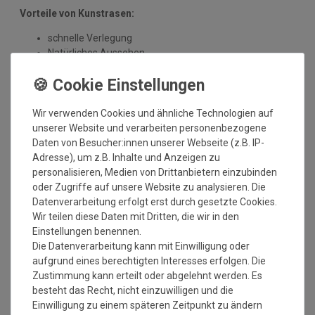
Vorteile von Kunstrasen:
schnelle Verlegung
Natürliches Aussehen
UV-beständig
Pflegeleicht - kein Mähen erforderlich
ganzjährig grüner Rasen
langlebig und witterungsbeständig
Wir verwenden Cookies und ähnliche Technologien auf
umweltfreundlich
unserer Website und verarbeiten personenbezogene
Daten von Besucher:innen unserer Webseite (z.B. IP-
Anwendungsmöglichkeiten:
Adresse), um z.B. Inhalte und Anzeigen zu
personalisieren, Medien von Drittanbietern einzubinden
Garten
oder Zugriffe auf unsere Website zu analysieren. Die
um den Swimmingpool
Datenverarbeitung erfolgt erst durch gesetzte Cookies.
Innenhof und Veranda
Wir teilen diese Daten mit Dritten, die wir in den
Balkon
Einstellungen benennen.
Wintergarten
Die Datenverarbeitung kann mit Einwilligung oder
Terrassen und Dachterrassen
aufgrund eines berechtigten Interesses erfolgen. Die
Lounges
Zustimmung kann erteilt oder abgelehnt werden. Es
Hausboote oder Yachten
besteht das Recht, nicht einzuwilligen und die
Wohnwagen und Wohnmobile
Einwilligung zu einem späteren Zeitpunkt zu ändern