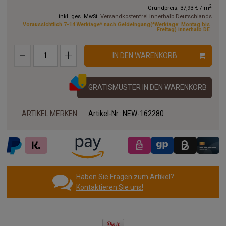
2
Grundpreis:
37,93 €
/
m
inkl. ges. MwSt.
Versandkostenfrei innerhalb Deutschlands
20.00x1.00 m
Voraussichtlich 7-14 Werktage* nach Geldeingang(*Werktage: Montag bis
Freitag) innerhalb DE
IN DEN WARENKORB
GRATISMUSTER IN DEN WARENKORB
ARTIKEL MERKEN
Artikel-Nr.:
NEW-162280
Haben Sie Fragen zum Artikel?
Kontaktieren Sie uns!