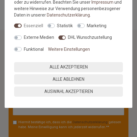
oder zu widerrufen. Beachten Sie unser
Impressum
und
MEHR INFORMATIONEN ZUM EU VERANTWORTLICHEN »
weitere Hinweise zur Verwendung personenbezogener
Daten in unserer
Daten­schutz­erklärung
.
Essenziell
Statistik
Marketing
Externe Medien
DHL Wunschzustellung
Funktional
Weitere Einstellungen
NEWSLETTER
Jetzt anmelden: Profitieren Sie von aktuellen Angeboten
ALLE AKZEPTIEREN
und erfahren Sie von den neuesten Produkten als
erstes.*
ALLE ABLEHNEN
VORNAME
NACHNAME
AUSWAHL AKZEPTIEREN
Newsletter
E-MAIL **
Honig
Hiermit bestätige ich, dass ich die
Daten­schutz­erklärung
gelesen
habe. Meine Einwilligung kann ich jederzeit widerrufen.**