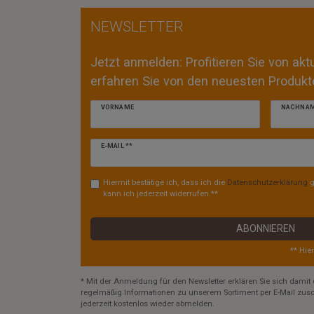
NEWSLETTER
Jetzt anmelden: Profitieren Sie von ak
erfahren Sie von den neuesten Produkte
VORNAME
NACHNA
Newsletter
E-MAIL **
Honig
Hiermit bestätige ich, dass ich die
Daten­schutz­erklärung
g
kann ich jederzeit widerrufen.**
ABONNIEREN
** Hie
* Mit der Anmeldung für den Newsletter erklären Sie sich damit 
regelmäßig Informationen zu unserem Sortiment per E-Mail zusc
jederzeit kostenlos wieder abmelden.