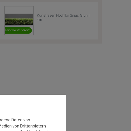
Kunstrasen Hochflor Sirius Grün |
4m
Versandkostenfrei*
zogene Daten von
Medien von Drittanbietern