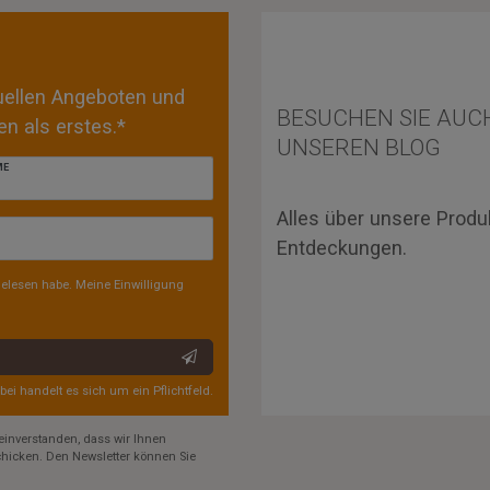
tuellen Angeboten und
BESUCHEN SIE AUC
n als erstes.*
UNSEREN BLOG
ME
Alles über unsere Produ
Entdeckungen.
elesen habe. Meine Einwilligung
rbei handelt es sich um ein Pflichtfeld.
einverstanden, dass wir Ihnen
hicken. Den Newsletter können Sie