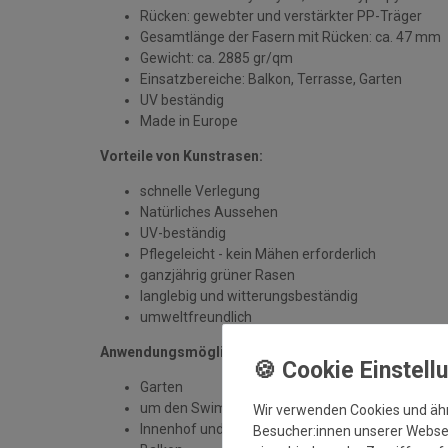
Rücken: gewebter und verstärkter PP-Träger
Gesamtlänge der Fasern mit Rücken: ca. 47 mm
Gewicht: ca. 2885 gr/qm
Einsatzbereiche: Balkon, Terrasse, Garten
UV beständig
Made in Europe
Vorteile von Kunstrasen:
schnelle Verlegung
Natürliches Aussehen
UV-beständig
Pflegeleicht - kein Mähen erforderlich
ganzjährig grüner Rasen
langlebig und witterungsbeständig
umweltfreundlich
Anwendungsmöglichkeiten:
Garten
um den Swimmingpool
Wir verwenden Cookies und äh
Innenhof und Veranda
Besucher:innen unserer Webseit