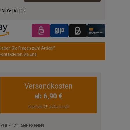
.:
NEW-163116
Haben Sie Fragen zum Artikel?
Kontaktieren Sie uns!
Versandkosten
ab 6,90 €
innerhalb DE, außer Inseln
ZULETZT ANGESEHEN