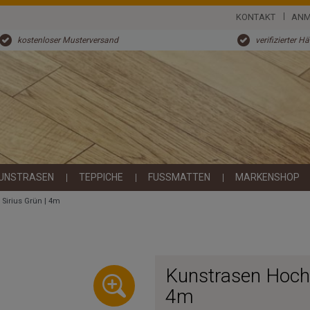
KONTAKT
ANM
kostenloser Musterversand
verifizierter H
UNSTRASEN
TEPPICHE
FUSSMATTEN
MARKENSHOP
 Sirius Grün | 4m
Kunstrasen Hochfl
4m