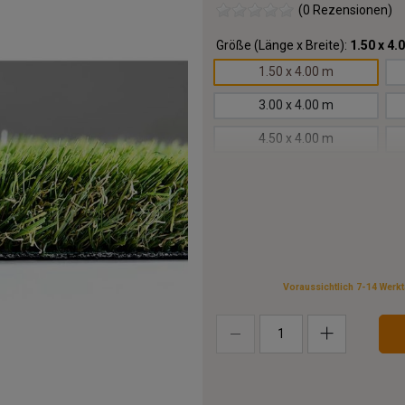
(0 Rezensionen)
Größe (Länge x Breite):
1.50 x 4.
1.50 x 4.00 m
3.00 x 4.00 m
4.50 x 4.00 m
6.00 x 4.00 m
7.50 x 4.00 m
9.00 x 4.00 m
11.00x4.00 m
Voraussichtlich 7-14 Werk
14.00x4.00 m
17.00x4.00 m
20.00x4.00 m