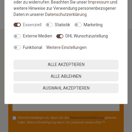
oder zu widerrufen. Beachten Sie unser
Impressum
und
MEHR INFORMATIONEN ZUM EU VERANTWORTLICHEN »
weitere Hinweise zur Verwendung personenbezogener
Daten in unserer
Daten­schutz­erklärung
.
Essenziell
Statistik
Marketing
Externe Medien
DHL Wunschzustellung
Funktional
Weitere Einstellungen
NEWSLETTER
Jetzt anmelden: Profitieren Sie von aktuellen Angeboten
ALLE AKZEPTIEREN
und erfahren Sie von den neuesten Produkten als
erstes.*
ALLE ABLEHNEN
VORNAME
NACHNAME
AUSWAHL AKZEPTIEREN
Newsletter
E-MAIL **
Honig
Hiermit bestätige ich, dass ich die
Daten­schutz­erklärung
gelesen
habe. Meine Einwilligung kann ich jederzeit widerrufen.**