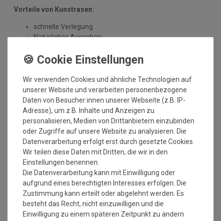
Vorteile von Kunstrasen:
schnelle Verlegung
Natürliches Aussehen
UV-beständig
Pflegeleicht - kein Mähen erforderlich
ganzjährig grüner Rasen
langlebig und witterungsbeständig
Wir verwenden Cookies und ähnliche Technologien auf
umweltfreundlich
unserer Website und verarbeiten personenbezogene
Daten von Besucher:innen unserer Webseite (z.B. IP-
Anwendungsmöglichkeiten:
Adresse), um z.B. Inhalte und Anzeigen zu
personalisieren, Medien von Drittanbietern einzubinden
Garten
oder Zugriffe auf unsere Website zu analysieren. Die
um den Swimmingpool
Datenverarbeitung erfolgt erst durch gesetzte Cookies.
Innenhof und Veranda
Wir teilen diese Daten mit Dritten, die wir in den
Balkon
Einstellungen benennen.
Wintergarten
Die Datenverarbeitung kann mit Einwilligung oder
Terrassen und Dachterrassen
aufgrund eines berechtigten Interesses erfolgen. Die
Lounges
Zustimmung kann erteilt oder abgelehnt werden. Es
Hausboote oder Yachten
besteht das Recht, nicht einzuwilligen und die
Wohnwagen und Wohnmobile
Einwilligung zu einem späteren Zeitpunkt zu ändern