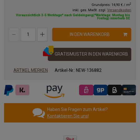
2
Grundpreis:
14,90 €
/
m
inkl. ges. MwSt. zzgl.
Versandkosten
10.00x1.50m
11.00x1.50m
12.00x1.50m
Voraussichtlich 3-5 Werktage* nach Geldeingang(*Werktage: Montag bis
Freitag) innerhalb DE
13.00x1.50m
14.00x1.50m
15.00x1.50m
IN DEN WARENKORB
16.00x1.50m
17.00x1.50m
18.00x1.50m
19.00x1.50m
20.00x1.50m
GRATISMUSTER IN DEN WARENKORB
ARTIKEL MERKEN
Artikel-Nr.:
NEW-136882
Haben Sie Fragen zum Artikel?
Kontaktieren Sie uns!