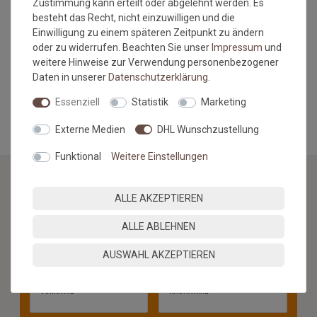
Zustimmung kann erteilt oder abgelehnt werden. Es
Bestellmengen in verschiedenen Rollenbreiten zu
besteht das Recht, nicht einzuwilligen und die
Farbabweichungen kommen kann. Durch die
Einwilligung zu einem späteren Zeitpunkt zu ändern
Sonneneinstrahlung kann es
zu Farbveränderungen kommen,
oder zu widerrufen. Beachten Sie unser
Impressum
und
da der Rasen nicht UV-beständig ist. Desweiteren kann dieser
weitere Hinweise zur Verwendung personenbezogener
Kunstrasen bei Nässe schrumpfen.
Daten in unserer
Daten­schutz­erklärung
.
MEHR INFORMATIONEN ZUM EU VERANTWORTLICHEN »
Essenziell
Statistik
Marketing
Externe Medien
DHL Wunschzustellung
Funktional
Weitere Einstellungen
ALLE AKZEPTIEREN
NEWSLETTER
ALLE ABLEHNEN
Jetzt anmelden: Profitieren Sie von aktuellen Angeboten
und erfahren Sie von den neuesten Produkten als
AUSWAHL AKZEPTIEREN
erstes.*
VORNAME
NACHNAME