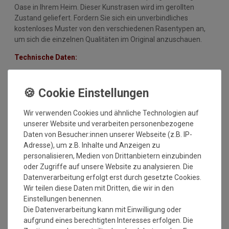
Oase in Ihrem Heim. Dieser Kunstrasen wird im gerollten
Zustand geliefert. Fordern Sie sich ein unverbindliches
kostenloses Muster von den verschiedenen Rasentypen an,
um sich die einzelnen Qualitäten im Original anzuschauen.
Technische Daten:
Belagsart: Kunstrasen MIT Noppendrainage
Material: 100 % Polypropylen
weiche Vliesoberfläche
Rückenausstattung: mit Noppen
Wir verwenden Cookies und ähnliche Technologien auf
Gesamtgewicht: ca. 1050 gr/qm (+/-10%)
unserer Website und verarbeiten personenbezogene
Gesamthöhe: ca. 8-9 mm (+/-10%
Daten von Besucher:innen unserer Webseite (z.B. IP-
Brennverhalten: 13501-1 Ffl
Adresse), um z.B. Inhalte und Anzeigen zu
nicht UV-beständig
personalisieren, Medien von Drittanbietern einzubinden
Schadstoffgeprüftes Urteil: gut
oder Zugriffe auf unsere Website zu analysieren. Die
Lieferform: gerollt
Datenverarbeitung erfolgt erst durch gesetzte Cookies.
Einsatzbereiche: Balkon, Wintergarten, Terrasse usw.
Wir teilen diese Daten mit Dritten, die wir in den
er ist NICHT als Rasenersatz zum Auslegen im Garten
Einstellungen benennen.
geeignet
Die Datenverarbeitung kann mit Einwilligung oder
aufgrund eines berechtigten Interesses erfolgen. Die
Wichtiger Hinweis: Bitte beachten Sie, dass es bei größeren