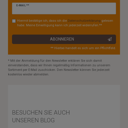
Newsletter
E-MAIL **
Honig
Hiermit bestätige ich, dass ich die
Daten­schutz­erklärung
gelesen
habe. Meine Einwilligung kann ich jederzeit widerrufen.**
ABONNIEREN
** Hierbei handelt es sich um ein Pflichtfeld.
* Mit der Anmeldung für den Newsletter erklären Sie sich damit
einverstanden, dass wir Ihnen regelmäßig Informationen zu unserem
Sortiment per E-Mail zuschicken. Den Newsletter können Sie jederzeit
kostenlos wieder abmelden.
BESUCHEN SIE AUCH
UNSEREN BLOG