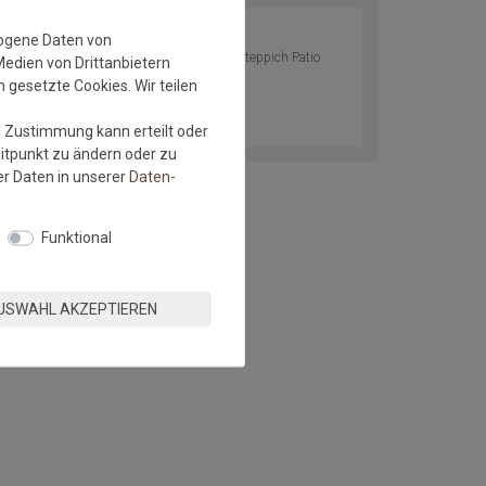
zogene Daten von
Kunstrasen Rasenteppich Patio
Medien von Drittanbietern
Blau-Grün 1,33 m
 gesetzte Cookies. Wir teilen
e Zustimmung kann erteilt oder
eitpunkt zu ändern oder zu
r Daten in unserer
Daten­
Funktional
USWAHL AKZEPTIEREN