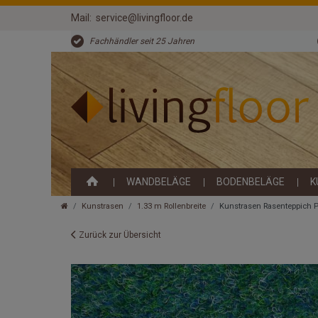
Mail:
service@livingfloor.de
Fachhändler seit 25 Jahren
WANDBELÄGE
BODENBELÄGE
K
Kunstrasen
1.33 m Rollenbreite
Kunstrasen Rasenteppich P
Zurück zur Übersicht