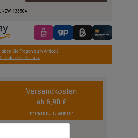
.:
NEW-136504
Haben Sie Fragen zum Artikel?
Kontaktieren Sie uns!
Versandkosten
ab 6,90 €
innerhalb DE, außer Inseln
ZULETZT ANGESEHEN