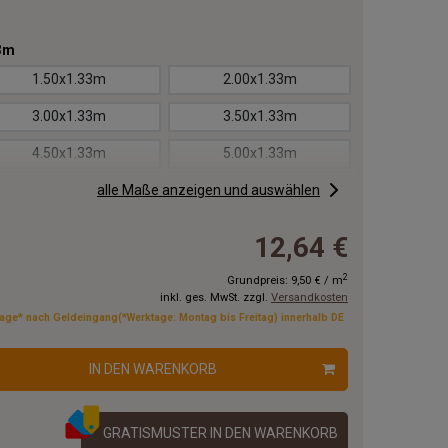
3m
1.50x1.33m
2.00x1.33m
3.00x1.33m
3.50x1.33m
4.50x1.33m
5.00x1.33m
6.00x1.33m
alle Maße anzeigen und auswählen
6.50x1.33m
7.50x1.33m
8.00x1.33m
12,64 €
9.00x1.33m
9.50x1.33m
2
Grundpreis:
9,50 €
/
m
inkl. ges. MwSt. zzgl.
Versandkosten
11.00x1.33m
12.00x1.33m
tage* nach Geldeingang(*Werktage: Montag bis Freitag) innerhalb DE
14.00x1.33m
15.00x1.33m
IN DEN WARENKORB
17.00x1.33m
18.00x1.33m
20.00x1.33m
GRATISMUSTER IN DEN WARENKORB