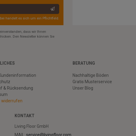
rbei handelt es sich um ein Pflichtfeld.
einverstanden, dass wir Ihnen
hicken. Den Newsletter können Sie
LICHES
BERATUNG
Kundeninformation
Nachhaltige Böden
chutz
Gratis Musterservice
uf & Rücksendung
Unser Blog
ssum
g widerrufen
KONTAKT
Living Floor GmbH
MAIL:
service@livingfloor.com