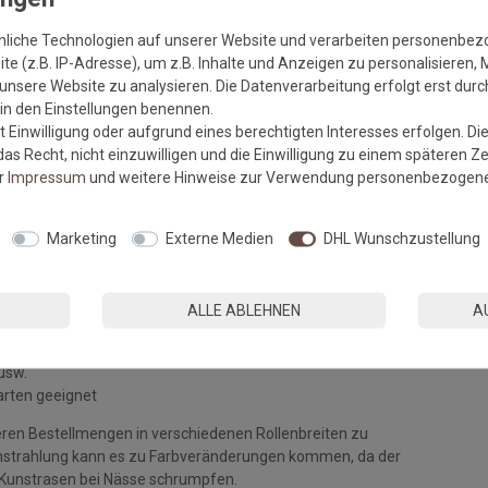
 Heim. Dieser Kunstrasen wird im gerollten Zustand geliefert.
nliche Technologien auf unserer Website und verarbeiten personenbe
er von den verschiedenen Rasentypen an, um sich die einzelnen
e (z.B. IP-Adresse), um z.B. Inhalte und Anzeigen zu personalisieren, 
unsere Website zu analysieren. Die Datenverarbeitung erfolgt erst durch
r in den Einstellungen benennen.
 Einwilligung oder aufgrund eines berechtigten Interesses erfolgen. Di
as Recht, nicht einzuwilligen und die Einwilligung zu einem späteren Z
er
Impressum
und weitere Hinweise zur Verwendung personenbezogene
Marketing
Externe Medien
DHL Wunschzustellung
ALLE ABLEHNEN
A
usw.
arten geeignet
ßeren Bestellmengen in verschiedenen Rollenbreiten zu
strahlung kann es
zu Farbveränderungen kommen, da der
r Kunstrasen bei Nässe schrumpfen.