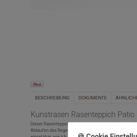
BESCHREIBUNG
DOKUMENTE
ÄHNLICH
Kunstrasen Rasenteppich Patio
Dieser Rasenteppich Patio ist ein weicher Vliesrasen. E
Ablaufen des Regenwassers bei leichtem Gefälle gewäh
einsetzbar, wie z.b. auf dem Balkon, im Wintergarten