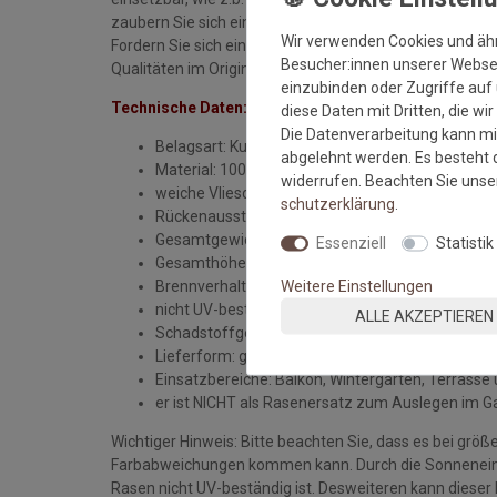
zaubern Sie sich eine pflegeleichte grüne Oase in Ihrem
Wir verwenden Cookies und äh
Fordern Sie sich ein unverbindliches kostenloses Must
Besucher:innen unserer Webseit
Qualitäten im Original anzuschauen.
einzubinden oder Zugriffe auf 
Technische Daten:
diese Daten mit Dritten, die wi
Die Datenverarbeitung kann mit
Belagsart: Kunstrasen MIT Noppendrainage
abgelehnt werden. Es besteht d
Material: 100 % Polypropylen
widerrufen. Beachten Sie uns
weiche Vliesoberfläche
schutz­erklärung
.
Rückenausstattung: mit Noppen
Gesamtgewicht: ca. 1050 gr/qm (+/-10%)
Essenziell
Statistik
Gesamthöhe: ca. 8-9 mm (+/-10%
Weitere Einstellungen
Brennverhalten: 13501-1 Ffl
nicht UV-beständig
ALLE AKZEPTIEREN
Schadstoffgeprüftes Urteil: gut
Lieferform: gerollt
Einsatzbereiche: Balkon, Wintergarten, Terrasse 
er ist NICHT als Rasenersatz zum Auslegen im G
Wichtiger Hinweis: Bitte beachten Sie, dass es bei grö
Farbabweichungen kommen kann. Durch die Sonnenein
Rasen nicht UV-beständig ist. Desweiteren kann diese