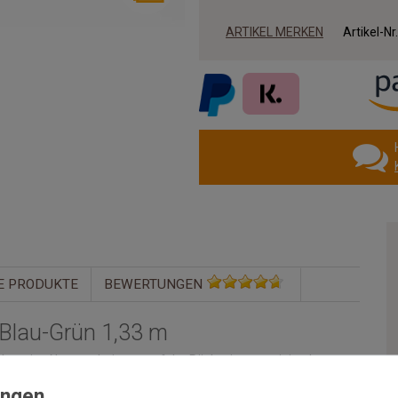
ARTIKEL MERKEN
Artikel-Nr
E PRODUKTE
BEWERTUNGEN
 Blau-Grün 1,33 m
r hat eine Noppendrainage auf der Rückseite - somit ist das
rleistet. Dieser Rasenteppich ist im Außenbereich ganzjährig
 oder auf der Terrasse. Im handumdrehen und ohne viel Aufwand