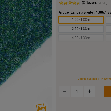
(3 Rezensionen)
Größe (Länge x Breite):
1.00x1.3
1.00x1.33m
2.50x1.33m
4.00x1.33m
5.50x1.33m
7.00x1.33m
8.50x1.33m
10.00x1.33m
Voraussichtlich 7-14 Werk
13.00x1.33m
16.00x1.33m
19.00x1.33m