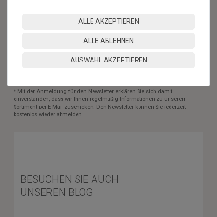
Honig
ALLE AKZEPTIEREN
Hiermit bestätige ich, dass ich die
Daten­schutz­erklärung
gelesen
habe. Meine Einwilligung kann ich jederzeit widerrufen.**
ALLE ABLEHNEN
ABONNIEREN
AUSWAHL AKZEPTIEREN
** Hierbei handelt es sich um ein Pflichtfeld.
* Mit der Anmeldung für den Newsletter erklären Sie sich damit
einverstanden, dass wir Ihnen regelmäßig Informationen zu unserem
Sortiment per E-Mail zuschicken. Den Newsletter können Sie jederzeit
kostenlos wieder abmelden.
BESUCHEN SIE AUCH
UNSEREN BLOG