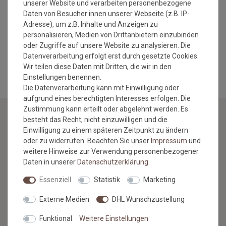
Herstellungsart: maschinell gewebt
unserer Website und verarbeiten personenbezogene
Gesamtgewicht: ca. 2.700 gr/qm
Daten von Besucher:innen unserer Webseite (z.B. IP-
Gesamthöhe: ca. 28 mm
Adresse), um z.B. Inhalte und Anzeigen zu
waschbar bis 30 Grad
personalisieren, Medien von Drittanbietern einzubinden
oder Zugriffe auf unsere Website zu analysieren. Die
MEHR INFORMATIONEN ZUM EU VERANTWORTLICHEN »
Datenverarbeitung erfolgt erst durch gesetzte Cookies.
Wir teilen diese Daten mit Dritten, die wir in den
Einstellungen benennen.
Die Datenverarbeitung kann mit Einwilligung oder
aufgrund eines berechtigten Interesses erfolgen. Die
Zustimmung kann erteilt oder abgelehnt werden. Es
besteht das Recht, nicht einzuwilligen und die
Einwilligung zu einem späteren Zeitpunkt zu ändern
NEWSLETTER
oder zu widerrufen. Beachten Sie unser
Impressum
und
weitere Hinweise zur Verwendung personenbezogener
Jetzt anmelden: Profitieren Sie von aktuellen Angeboten
Daten in unserer
Daten­schutz­erklärung
.
und erfahren Sie von den neuesten Produkten als
erstes.*
Essenziell
Statistik
Marketing
VORNAME
NACHNAME
Externe Medien
DHL Wunschzustellung
Funktional
Weitere Einstellungen
Newsletter
E-MAIL **