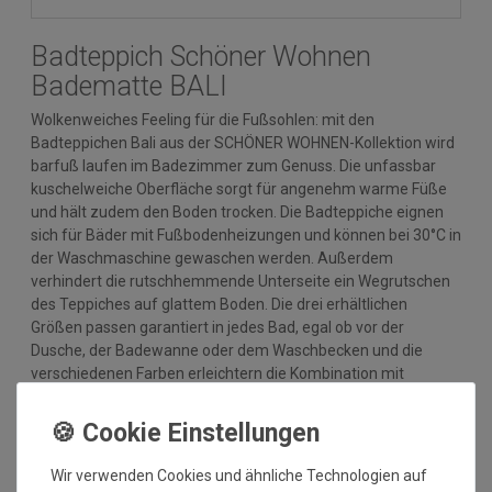
Badteppich Schöner Wohnen
Badematte BALI
Wolkenweiches Feeling für die Fußsohlen: mit den
Badteppichen Bali aus der SCHÖNER WOHNEN-Kollektion wird
barfuß laufen im Badezimmer zum Genuss. Die unfassbar
kuschelweiche Oberfläche sorgt für angenehm warme Füße
und hält zudem den Boden trocken. Die Badteppiche eignen
sich für Bäder mit Fußbodenheizungen und können bei 30°C in
der Waschmaschine gewaschen werden. Außerdem
verhindert die rutschhemmende Unterseite ein Wegrutschen
des Teppiches auf glattem Boden. Die drei erhältlichen
Größen passen garantiert in jedes Bad, egal ob vor der
Dusche, der Badewanne oder dem Waschbecken und die
verschiedenen Farben erleichtern die Kombination mit
anderen Bad-Accessoires perfekt.
Details:
Nutzschicht: 100 % Polyester
Wir verwenden Cookies und ähnliche Technologien auf