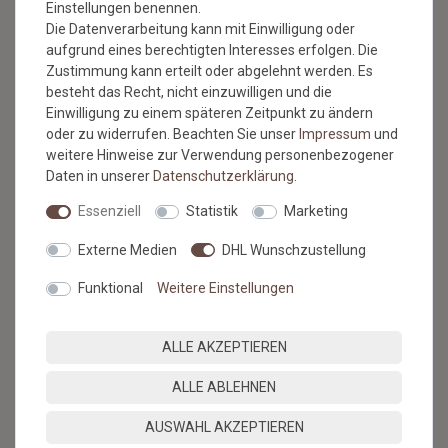
Einstellungen benennen.
Die Datenverarbeitung kann mit Einwilligung oder
aufgrund eines berechtigten Interesses erfolgen. Die
Zustimmung kann erteilt oder abgelehnt werden. Es
BESUCHEN SIE AUCH
besteht das Recht, nicht einzuwilligen und die
UNSEREN BLOG
Einwilligung zu einem späteren Zeitpunkt zu ändern
oder zu widerrufen. Beachten Sie unser
Impressum
und
weitere Hinweise zur Verwendung personenbezogener
Alles über unsere Produkte, Verlegetipps und neueste
Daten in unserer
Daten­schutz­erklärung
.
Entdeckungen.
Essenziell
Statistik
Marketing
ZUM BLOG
Externe Medien
DHL Wunschzustellung
Funktional
Weitere Einstellungen
SERVICE & HILFE
ALLE AKZEPTIEREN
Versandkosten
ALLE ABLEHNEN
Zahlungsmethoden & Sicherheit
Kontaktformular
AUSWAHL AKZEPTIEREN
Hilfe