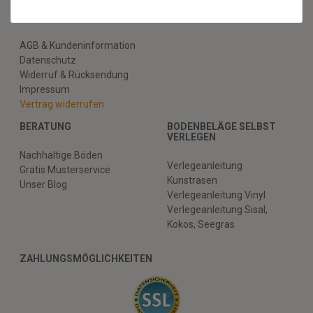
RECHTLICHES
AGB & Kundeninformation
Datenschutz
Widerruf & Rücksendung
Impressum
Vertrag widerrufen
BERATUNG
BODENBELÄGE SELBST
VERLEGEN
Nachhaltige Böden
Verlegeanleitung
Gratis Musterservice
Kunstrasen
Unser Blog
Verlegeanleitung Vinyl
Verlegeanleitung Sisal,
Kokos, Seegras
ZAHLUNGSMÖGLICHKEITEN