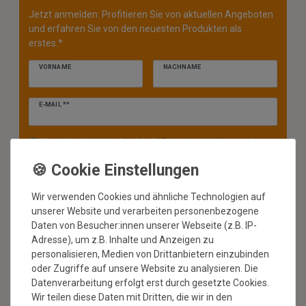
Jetzt anmelden: Profitieren Sie von aktuellen Angeboten
und erfahren Sie von den neuesten Produkten als
erstes.*
VORNAME
NACHNAME
Newsletter
E-MAIL **
Honig
Hiermit bestätige ich, dass ich die
Daten­schutz­erklärung
gelesen
habe. Meine Einwilligung kann ich jederzeit widerrufen.**
ABONNIEREN
Wir verwenden Cookies und ähnliche Technologien auf
** Hierbei handelt es sich um ein Pflichtfeld.
unserer Website und verarbeiten personenbezogene
Daten von Besucher:innen unserer Webseite (z.B. IP-
* Mit der Anmeldung für den Newsletter erklären Sie sich damit
Adresse), um z.B. Inhalte und Anzeigen zu
einverstanden, dass wir Ihnen regelmäßig Informationen zu unserem
personalisieren, Medien von Drittanbietern einzubinden
Sortiment per E-Mail zuschicken. Den Newsletter können Sie jederzeit
oder Zugriffe auf unsere Website zu analysieren. Die
kostenlos wieder abmelden.
Datenverarbeitung erfolgt erst durch gesetzte Cookies.
Wir teilen diese Daten mit Dritten, die wir in den