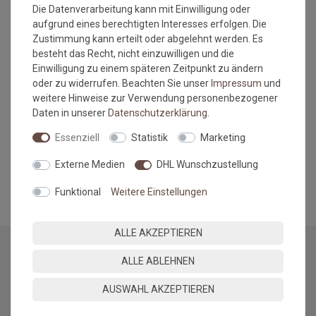
Bitte beachten Sie immer die
Verlege - und
Die Datenverarbeitung kann mit Einwilligung oder
Pflegehinweise
des Herstellers.
aufgrund eines berechtigten Interesses erfolgen. Die
Zustimmung kann erteilt oder abgelehnt werden. Es
Wichtiger Hinweis:
besteht das Recht, nicht einzuwilligen und die
Einwilligung zu einem späteren Zeitpunkt zu ändern
Maßtoleranzen von 1-3 % können auftreten und sind völlig
oder zu widerrufen. Beachten Sie unser
Impressum
und
normal. Sonderanfertigungen im Wunschmaß sind vom
weitere Hinweise zur Verwendung personenbezogener
Umtausch/Rückgabe ausgeschlossen.
Daten in unserer
Daten­schutz­erklärung
.
Hinweis Bordürenteppiche: Übersteigt die Länge das 2,5 fache
der Breite, besteht das Risiko der Wellenbildung.
Essenziell
Statistik
Marketing
Externe Medien
DHL Wunschzustellung
MEHR INFORMATIONEN ZUM EU VERANTWORTLICHEN »
Funktional
Weitere Einstellungen
ALLE AKZEPTIEREN
ALLE ABLEHNEN
NEWSLETTER
AUSWAHL AKZEPTIEREN
Jetzt anmelden: Profitieren Sie von aktuellen Angeboten