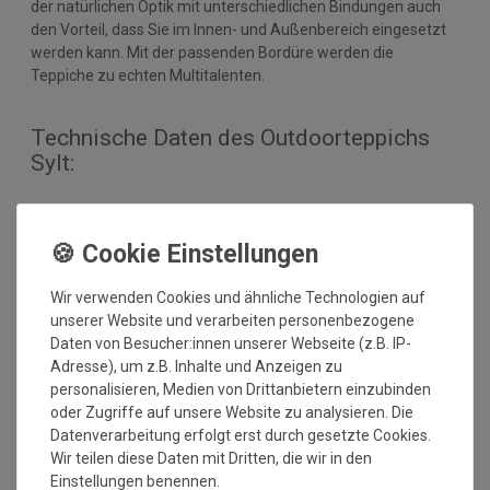
der natürlichen Optik mit unterschiedlichen Bindungen auch
den Vorteil, dass Sie im Innen- und Außenbereich eingesetzt
werden kann. Mit der passenden Bordüre werden die
Teppiche zu echten Multitalenten.
Technische Daten des Outdoorteppichs
Sylt:
Nutzschicht: 100% Polypropylen
Bordüre: 4 cm breit, Material PP
Herstellung: gewebt
Gesamthöhe: ca. 6 mm
Wir verwenden Cookies und ähnliche Technologien auf
Gesamtgewicht: ca. 1.640 gr./m²
unserer Website und verarbeiten personenbezogene
Antistatisch und Fußbodenheizung geeignet
Daten von Besucher:innen unserer Webseite (z.B. IP-
Einsatzbereich: Innen und Außenbereich
Adresse), um z.B. Inhalte und Anzeigen zu
Mindestbestellmaß: 50x50 cm
personalisieren, Medien von Drittanbietern einzubinden
Maximales Bestellmaß: 1000x390 cm
oder Zugriffe auf unsere Website zu analysieren. Die
Datenverarbeitung erfolgt erst durch gesetzte Cookies.
Wir teilen diese Daten mit Dritten, die wir in den
Einstellungen benennen.