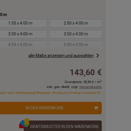
00 m
1.50 x 4.00 m
2.00 x 4.00 m
3.00 x 4.00 m
3.50 x 4.00 m
4.50 x 4.00 m
5.00 x 4.00 m
6.00 x 4.00 m
alle Maße anzeigen und auswählen
6.50 x 4.00 m
7.50 x 4.00 m
8.00 x 4.00 m
143,60 €
9.00 x 4.00 m
9.50 x 4.00 m
2
Grundpreis:
35,90 €
/
m
inkl. ges. MwSt. zzgl.
Versandkosten
11.00x4.00 m
12.00x4.00 m
tage* nach Geldeingang(*Werktage: Montag bis Freitag) innerhalb DE
14.00x4.00 m
15.00x4.00 m
IN DEN WARENKORB
17.00x4.00 m
18.00x4.00 m
20.00x4.00 m
GRATISMUSTER IN DEN WARENKORB