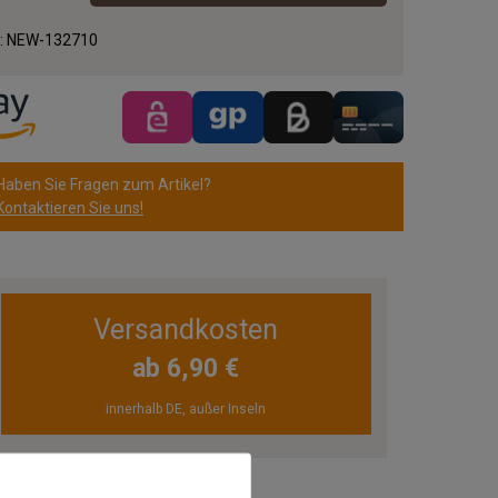
.:
NEW-132710
Haben Sie Fragen zum Artikel?
Kontaktieren Sie uns!
Versandkosten
ab 6,90 €
innerhalb DE, außer Inseln