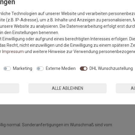
lteppich und als Stufenmatte erhältlich.
nliche Technologien auf unserer Website und verarbeiten personenbe
e (z.B. IP-Adresse), um z.B. Inhalte und Anzeigen zu personalisieren, 
s Sylt:
unsere Website zu analysieren. Die Datenverarbeitung erfolgt erst durch
r in den Einstellungen benennen.
 Einwilligung oder aufgrund eines berechtigten Interesses erfolgen. Di
as Recht, nicht einzuwilligen und die Einwilligung zu einem späteren Z
er
Impressum
und weitere Hinweise zur Verwendung personenbezogene
Marketing
Externe Medien
DHL Wunschzustellung
ALLE ABLEHNEN
A
weise
des Herstellers.
öllig normal. Sonderanfertigungen im Wunschmaß sind vom