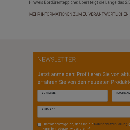
Hinweis Bordürenteppiche: Übersteigt die Länge das 2,5 
MEHR INFORMATIONEN ZUM EU VERANTWORTLICHEN 
NEWSLETTER
Jetzt anmelden: Profitieren Sie von ak
erfahren Sie von den neuesten Produkte
VORNAME
NACHNA
Newsletter
E-MAIL **
Honig
Hiermit bestätige ich, dass ich die
Daten­schutz­erklärung
g
kann ich jederzeit widerrufen.**