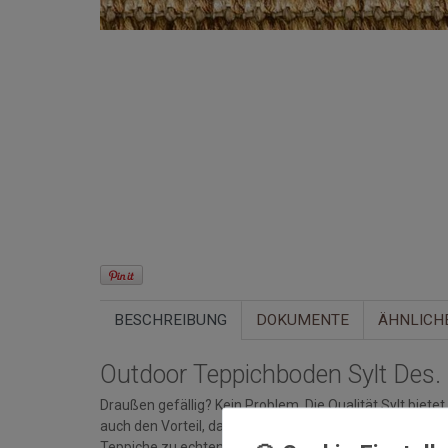
BESCHREIBUNG
DOKUMENTE
ÄHNLICH
Outdoor Teppichboden Sylt Des.
Draußen gefällig? Kein Problem. Die Qualität Sylt biete
auch den Vorteil, dass Sie im Innen- und Außenbereic
Teppiche zu echten Multitalenten.