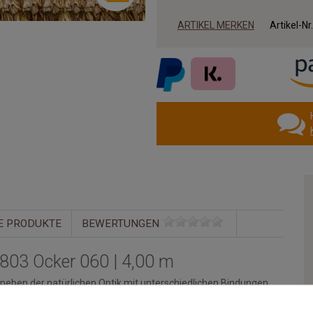
ARTIKEL MERKEN
Artikel-Nr
E PRODUKTE
BEWERTUNGEN
 803 Ocker 060 | 4,00 m
t neben der natürlichen Optik mit unterschiedlichen Bindungen
h eingesetzt werden kann. Mit der passenden Bordüre werden die