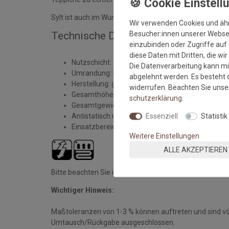
Sylt ist auch im Wunschmaß als Bordürenteppich, Kette
Wir verwenden Cookies und äh
Besucher:innen unserer Webseit
Technische Daten des Outdoorteppich
einzubinden oder Zugriffe auf 
diese Daten mit Dritten, die wi
Nutzschicht: 100% Polypropylen
Die Datenverarbeitung kann mit
Umrandung: KEINE
abgelehnt werden. Es besteht d
Herstellung: gewebt
widerrufen. Beachten Sie uns
Gesamthöhe: ca. 6 mm
schutz­erklärung
.
Gesamtgewicht: ca. 1.640 gr./m²
Essenziell
Statistik
Antistatisch und Fußbodenheizung geeignet
Einsatzbereich: Innen und Außenbereich
Weitere Einstellungen
ALLE AKZEPTIEREN
Bitte beachten Sie immer die
Verlege - und Pflegehin
Wichtiger Hinweis:
Maßtoleranzen von 1-3 % können auftreten und sind v
Umtausch/Rückgabe ausgeschlossen.