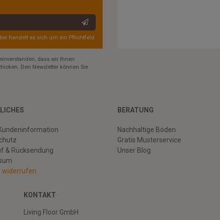
rbei handelt es sich um ein Pflichtfeld.
einverstanden, dass wir Ihnen
hicken. Den Newsletter können Sie
LICHES
BERATUNG
Kundeninformation
Nachhaltige Böden
chutz
Gratis Musterservice
uf & Rücksendung
Unser Blog
ssum
g widerrufen
KONTAKT
Living Floor GmbH