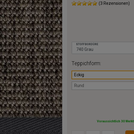
(3 Rezensionen)
STOFFBORDÜRE
Teppichform:
Eckig
Rund
Voraussichtlich 30 Werk