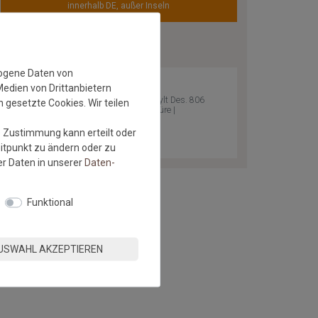
innerhalb DE, außer Inseln
ZULETZT ANGESEHEN
zogene Daten von
Medien von Drittanbietern
Outdoor Teppich Sylt Des. 806
 gesetzte Cookies. Wir teilen
Nerz 065 mit Bordüre |
Wunschmaß
e Zustimmung kann erteilt oder
eitpunkt zu ändern oder zu
r Daten in unserer
Daten­
Funktional
USWAHL AKZEPTIEREN