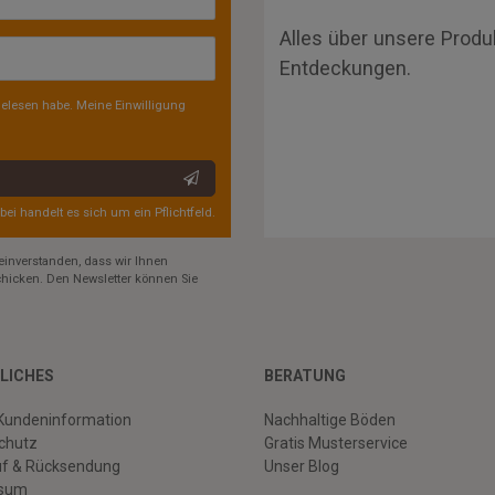
Alles über unsere Produ
Entdeckungen.
elesen habe. Meine Einwilligung
rbei handelt es sich um ein Pflichtfeld.
einverstanden, dass wir Ihnen
hicken. Den Newsletter können Sie
LICHES
BERATUNG
Kundeninformation
Nachhaltige Böden
chutz
Gratis Musterservice
uf & Rücksendung
Unser Blog
ssum