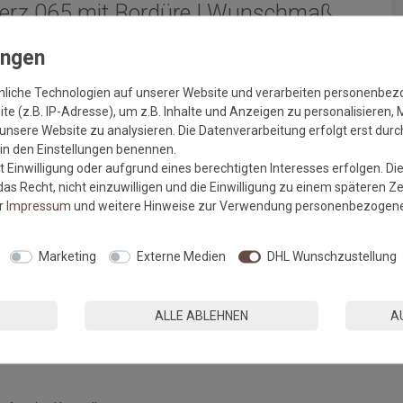
Nerz 065 mit Bordüre | Wunschmaß
t neben der natürlichen Optik mit unterschiedlichen Bindungen
h eingesetzt werden kann. Mit der passenden Bordüre werden die
nliche Technologien auf unserer Website und verarbeiten personenbe
e (z.B. IP-Adresse), um z.B. Inhalte und Anzeigen zu personalisieren, 
s Sylt:
unsere Website zu analysieren. Die Datenverarbeitung erfolgt erst durch
r in den Einstellungen benennen.
 Einwilligung oder aufgrund eines berechtigten Interesses erfolgen. Di
as Recht, nicht einzuwilligen und die Einwilligung zu einem späteren Z
er
Impressum
und weitere Hinweise zur Verwendung personenbezogene
Marketing
Externe Medien
DHL Wunschzustellung
ALLE ABLEHNEN
A