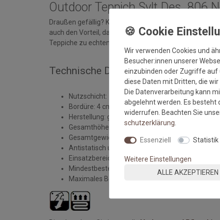
Outdoor Teppich Sylt Des. 806 
Draußen gefällig? Kein Problem. Die Qualität Sylt biete
auch den Vorteil, dass Sie im Innen- und Außenbereic
Teppiche zu echten Multitalenten.
Wir verwenden Cookies und äh
Besucher:innen unserer Webseit
Technische Daten des Outdoorteppich
einzubinden oder Zugriffe auf 
diese Daten mit Dritten, die wi
Die Datenverarbeitung kann mit
Nutzschicht: 100% Polypropylen
abgelehnt werden. Es besteht d
Bordüre: 4 cm breit, Material PP
widerrufen. Beachten Sie uns
Herstellung: gewebt
schutz­erklärung
.
Gesamthöhe: ca. 6 mm
Gesamtgewicht: ca. 1.640 gr./m²
Essenziell
Statistik
Antistatisch und Fußbodenheizung geeignet
Einsatzbereich: Innen und Außenbereich
Weitere Einstellungen
Mindestbestellmaß: 50x50 cm
ALLE AKZEPTIEREN
Maximales Bestellmaß: 1000x390 cm