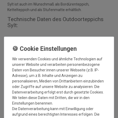
Sylt ist auch im Wunschmaß als Bordürenteppich,
Kettelteppich und als Stufenmatte erhältlich.
Technische Daten des Outdoorteppichs
Sylt:
Nutzschicht: 100% Polypropylen
Umrandung: KEINE
Herstellung: gewebt
Gesamthöhe: ca. 6 mm
Wir verwenden Cookies und ähnliche Technologien auf
Gesamtgewicht: ca. 1.640 gr./m²
unserer Website und verarbeiten personenbezogene
Antistatisch und Fußbodenheizung geeignet
Daten von Besucher:innen unserer Webseite (z.B. IP-
Einsatzbereich: Innen und Außenbereich
Adresse), um z.B. Inhalte und Anzeigen zu
personalisieren, Medien von Drittanbietern einzubinden
oder Zugriffe auf unsere Website zu analysieren. Die
Datenverarbeitung erfolgt erst durch gesetzte Cookies.
Bitte beachten Sie immer die
Verlege - und
Wir teilen diese Daten mit Dritten, die wir in den
Pflegehinweise
des Herstellers.
Einstellungen benennen.
Die Datenverarbeitung kann mit Einwilligung oder
Wichtiger Hinweis:
aufgrund eines berechtigten Interesses erfolgen. Die