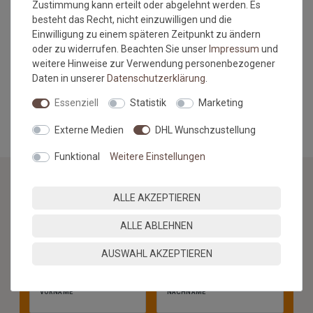
Zustimmung kann erteilt oder abgelehnt werden. Es
Maßtoleranzen von 1-3 % können auftreten und sind völlig
besteht das Recht, nicht einzuwilligen und die
normal. Sonderanfertigungen im Wunschmaß sind vom
Einwilligung zu einem späteren Zeitpunkt zu ändern
Umtausch/Rückgabe ausgeschlossen.
oder zu widerrufen. Beachten Sie unser
Impressum
und
Hinweis Bordürenteppiche: Übersteigt die Länge das 2,5 fache
weitere Hinweise zur Verwendung personenbezogener
der Breite, besteht das Risiko der Wellenbildung.
Daten in unserer
Daten­schutz­erklärung
.
MEHR INFORMATIONEN ZUM EU VERANTWORTLICHEN »
Essenziell
Statistik
Marketing
Externe Medien
DHL Wunschzustellung
Funktional
Weitere Einstellungen
ALLE AKZEPTIEREN
NEWSLETTER
ALLE ABLEHNEN
Jetzt anmelden: Profitieren Sie von aktuellen Angeboten
und erfahren Sie von den neuesten Produkten als
AUSWAHL AKZEPTIEREN
erstes.*
VORNAME
NACHNAME