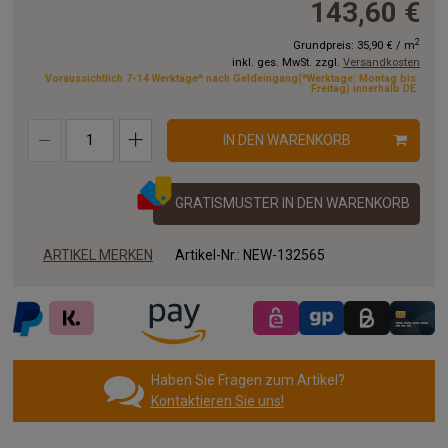
143,60 €
8.50 x 4.00 m
9.00 x 4.00 m
9.50 x 4.00 m
2
Grundpreis:
35,90 €
/
m
inkl. ges. MwSt. zzgl.
Versandkosten
10.00x4.00 m
11.00x4.00 m
12.00x4.00 m
Voraussichtlich 7-14 Werktage* nach Geldeingang(*Werktage: Montag bis
Freitag) innerhalb DE
13.00x4.00 m
14.00x4.00 m
15.00x4.00 m
IN DEN WARENKORB
16.00x4.00 m
17.00x4.00 m
18.00x4.00 m
19.00x4.00 m
20.00x4.00 m
GRATISMUSTER IN DEN WARENKORB
ARTIKEL MERKEN
Artikel-Nr.:
NEW-132565
Haben Sie Fragen zum Artikel?
Kontaktieren Sie uns!