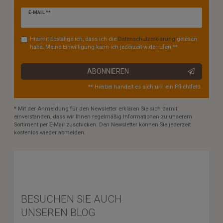
Newsletter
E-MAIL **
Honig
Hiermit bestätige ich, dass ich die
Daten­schutz­erklärung
gelesen
habe. Meine Einwilligung kann ich jederzeit widerrufen.**
ABONNIEREN
** Hierbei handelt es sich um ein Pflichtfeld.
* Mit der Anmeldung für den Newsletter erklären Sie sich damit
einverstanden, dass wir Ihnen regelmäßig Informationen zu unserem
Sortiment per E-Mail zuschicken. Den Newsletter können Sie jederzeit
kostenlos wieder abmelden.
BESUCHEN SIE AUCH
UNSEREN BLOG