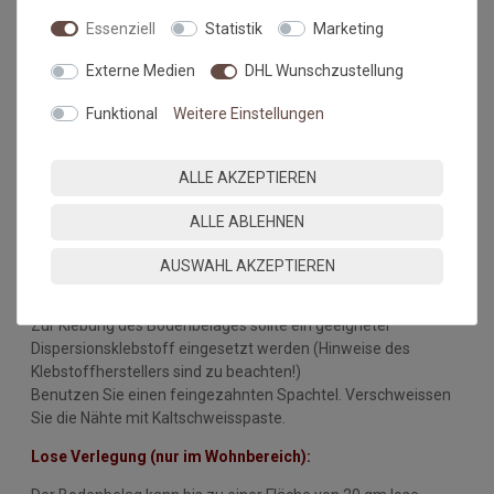
Länge und Breite mit ein, da die Wände nicht immer
Essenziell
Statistik
Marketing
gleichmäßig breit bzw. lang sein können.
Externe Medien
DHL Wunschzustellung
Verlegehinweise
:
Funktional
Weitere Einstellungen
Der Unterboden muss eben, glatt, fest, rissfrei, trocken und
sauber sein.
ALLE AKZEPTIEREN
Empfehlung: Der Belag sollte 24 Stunden vor der Verlegung
ausgerollt werden. Zur Zeit der Verlegung sollte die
ALLE ABLEHNEN
Raumtemperatur nicht unter 18°C betragen, die des
Untergrundes nicht unter 15°C.
AUSWAHL AKZEPTIEREN
Vollflächige Verklebung:
Zur Klebung des Bodenbelages sollte ein geeigneter
Dispersionsklebstoff eingesetzt werden (Hinweise des
Klebstoffherstellers sind zu beachten!)
Benutzen Sie einen feingezahnten Spachtel. Verschweissen
Sie die Nähte mit Kaltschweisspaste.
Lose Verlegung (nur im Wohnbereich):