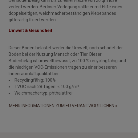
Der Bodenbelag kann bis zu einer Fläche von 20 qm lose
verlegt werden. Bei loser Verlegung sollte er mit Hilfe eines
doppelseitigen, weichmacherbeständigen Klebebandes
gitterartig fixiert werden.
Umwelt & Gesundheit:
Dieser Boden belastet weder die Umwelt, noch schadet der
Boden bei der Nutzung Mensch oder Tier. Dieser
Bodenbelag ist umweltbewusst, zu 100 % recyclingfähig und
die niedrigen VOC-Emissionen tragen zu einer besseren
Innenraumluftqualität bei.
Recyclingfähig: 100%
TVOC nach 28 Tagen: < 100 g/m³
Weichmachertyp: phthalatfrei
MEHR INFORMATIONEN ZUM EU VERANTWORTLICHEN »