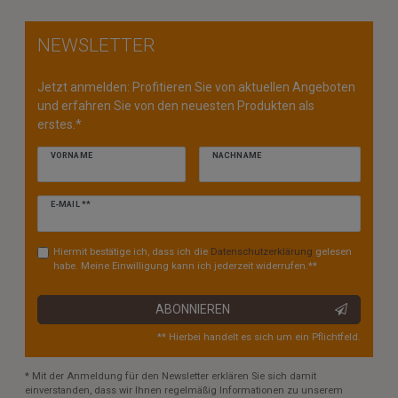
NEWSLETTER
Jetzt anmelden: Profitieren Sie von aktuellen Angeboten
und erfahren Sie von den neuesten Produkten als
erstes.*
VORNAME
NACHNAME
Newsletter
E-MAIL **
Honig
Hiermit bestätige ich, dass ich die
Daten­schutz­erklärung
gelesen
habe. Meine Einwilligung kann ich jederzeit widerrufen.**
ABONNIEREN
** Hierbei handelt es sich um ein Pflichtfeld.
* Mit der Anmeldung für den Newsletter erklären Sie sich damit
einverstanden, dass wir Ihnen regelmäßig Informationen zu unserem