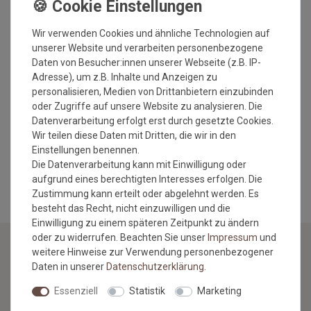
Details:
Material: 100% Baumwolle
Wir verwenden Cookies und ähnliche Technologien auf
Herstellungsart: getuftet
unserer Website und verarbeiten personenbezogene
Antistatisch: nein
Daten von Besucher:innen unserer Webseite (z.B. IP-
Geeignet für Fußbodenheitzung: ja
Adresse), um z.B. Inhalte und Anzeigen zu
Waschbar: ja bei 40 Grad
personalisieren, Medien von Drittanbietern einzubinden
Trocknergeeignet: ja
oder Zugriffe auf unsere Website zu analysieren. Die
Natürliches Material: ja
Datenverarbeitung erfolgt erst durch gesetzte Cookies.
Öko-Tex Standard 100
Wir teilen diese Daten mit Dritten, die wir in den
Einstellungen benennen.
MEHR INFORMATIONEN ZUM EU VERANTWORTLICHEN »
Die Datenverarbeitung kann mit Einwilligung oder
aufgrund eines berechtigten Interesses erfolgen. Die
Zustimmung kann erteilt oder abgelehnt werden. Es
besteht das Recht, nicht einzuwilligen und die
Einwilligung zu einem späteren Zeitpunkt zu ändern
oder zu widerrufen. Beachten Sie unser
Impressum
und
weitere Hinweise zur Verwendung personenbezogener
Daten in unserer
Daten­schutz­erklärung
.
NEWSLETTER
Essenziell
Statistik
Marketing
Jetzt anmelden: Profitieren Sie von aktuellen Angeboten