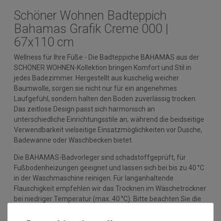
Schöner Wohnen Badteppich
Bahamas Grafik Creme 000 |
67x110 cm
Wellness für Ihre Füße - Die Badteppiche BAHAMAS aus der
SCHÖNER WOHNEN-Kollektion bringen Komfort und Stil in
jedes Badezimmer. Hergestellt aus kuschelig weicher
Baumwolle, sorgen sie nicht nur für ein angenehmes
Laufgefühl, sondern halten den Boden zuverlässig trocken.
Das zeitlose Design passt sich harmonisch an
unterschiedliche Einrichtungsstile an, während die beidseitige
Verwendbarkeit vielseitige Einsatzmöglichkeiten vor Dusche,
Badewanne oder Waschbecken bietet.
Die BAHAMAS-Badvorleger sind schadstoffgeprüft, für
Fußbodenheizungen geeignet und lassen sich bei bis zu 40 °C
in der Waschmaschine reinigen. Für langanhaltende
Flauschigkeit empfehlen wir das Trocknen im Wäschetrockner
bei niedriger Temperatur (max. 40 °C). Bitte beachten Sie die
Pflegehinweise auf dem Etikett.