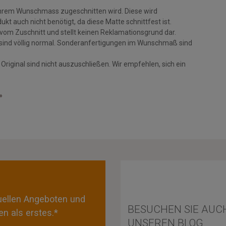
 Ihrem Wunschmass zugeschnitten wird. Diese wird
t auch nicht benötigt, da diese Matte schnittfest ist.
om Zuschnitt und stellt keinen Reklamationsgrund dar.
sind völlig normal. Sonderanfertigungen im Wunschmaß sind
iginal sind nicht auszuschließen. Wir empfehlen, sich ein
»
tuellen Angeboten und
BESUCHEN SIE AUC
n als erstes.*
UNSEREN BLOG