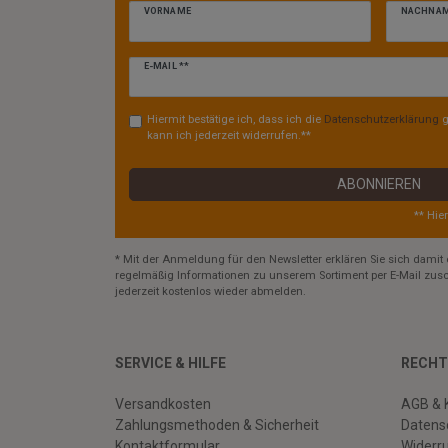
VORNAME
NACHNA
Newsletter
E-MAIL **
Honig
Hiermit bestätige ich, dass ich die
Daten­schutz­erklärung
g
kann ich jederzeit widerrufen.**
ABONNIEREN
** Hie
* Mit der Anmeldung für den Newsletter erklären Sie sich damit 
regelmäßig Informationen zu unserem Sortiment per E-Mail zusc
jederzeit kostenlos wieder abmelden.
SERVICE & HILFE
RECHT
Versandkosten
AGB & 
Zahlungsmethoden & Sicherheit
Datens
Kontaktformular
Widerr