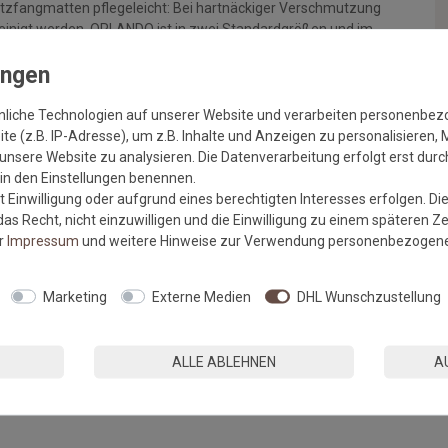
zfangmatten pflegeleicht: Bei hartnäckiger Verschmutzung
reinigt werden. ORLANDO ist in zwei Standardgrößen und im
nliche Technologien auf unserer Website und verarbeiten personenbe
e (z.B. IP-Adresse), um z.B. Inhalte und Anzeigen zu personalisieren, 
unsere Website zu analysieren. Die Datenverarbeitung erfolgt erst durch
r in den Einstellungen benennen.
 Einwilligung oder aufgrund eines berechtigten Interesses erfolgen. Di
as Recht, nicht einzuwilligen und die Einwilligung zu einem späteren Z
er
Impressum
und weitere Hinweise zur Verwendung personenbezogene
Marketing
Externe Medien
DHL Wunschzustellung
nbereich
ALLE ABLEHNEN
A