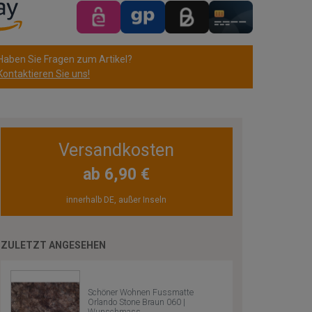
Haben Sie Fragen zum Artikel?
Kontaktieren Sie uns!
Versandkosten
ab 6,90 €
innerhalb DE, außer Inseln
ZULETZT ANGESEHEN
Schöner Wohnen Fussmatte
Orlando Stone Braun 060 |
Wunschmass