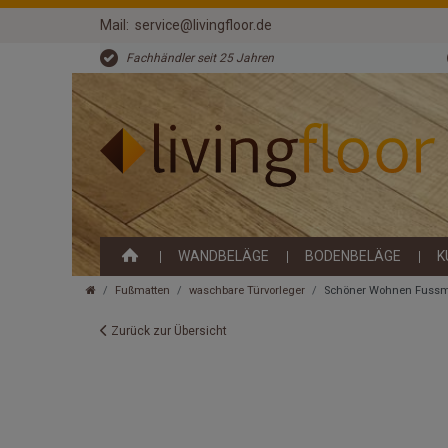
Mail:
service@livingfloor.de
Fachhändler seit 25 Jahren
WANDBELÄGE
BODENBELÄGE
K
Fußmatten
waschbare Türvorleger
Schöner Wohnen Fussma
Zurück zur Übersicht