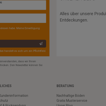
ME
Alles über unsere Produ
Entdeckungen.
elesen habe. Meine Einwilligung
rbei handelt es sich um ein Pflichtfeld.
einverstanden, dass wir Ihnen
hicken. Den Newsletter können Sie
LICHES
BERATUNG
Kundeninformation
Nachhaltige Böden
chutz
Gratis Musterservice
uf & Rücksendung
Unser Blog