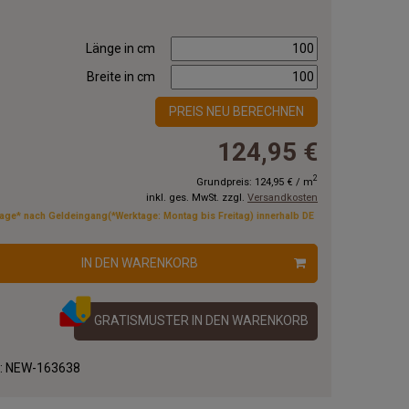
Länge in cm
Breite in cm
PREIS NEU BERECHNEN
124,95 €
2
Grundpreis:
124,95 €
/
m
inkl. ges. MwSt. zzgl.
Versandkosten
tage* nach Geldeingang(*Werktage: Montag bis Freitag) innerhalb DE
IN DEN WARENKORB
GRATISMUSTER IN DEN WARENKORB
.:
NEW-163638