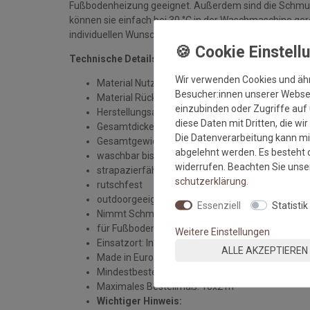
Fußbodenheizung geeignet. Außerdem sind die Schmut
können sie einfach bei 30 °C in der Waschmaschine ge
individuellen Wunschmaß erhältlich.
Technische Details:
Wir verwenden Cookies und äh
Material Nutzschicht: 100 % Polyamid
Besucher:innen unserer Webseit
Material Rücken: PVC
einzubinden oder Zugriffe auf 
Herstellungsart: getuftet
diese Daten mit Dritten, die wi
Gesamtdicke: ca. 7 mm
Die Datenverarbeitung kann mit
Gesamtgewicht: 2480 gr/qm
abgelehnt werden. Es besteht d
waschbar bis 30 Grad
widerrufen. Beachten Sie uns
strapazierfähig
schutz­erklärung
.
rutschfest
outdoorgeeignet
Essenziell
Statistik
Nimmt Schmutz und Nässe auf
für Fußbodenheizung geeignet
Weitere Einstellungen
Einsatzort: Innenbereich und überdachten Auße
ALLE AKZEPTIEREN
Made in Europe
Mindestbestellmaß: 1 qm
Maximales Bestellmaß: 10x2 m
Wichtiger Hinweis: