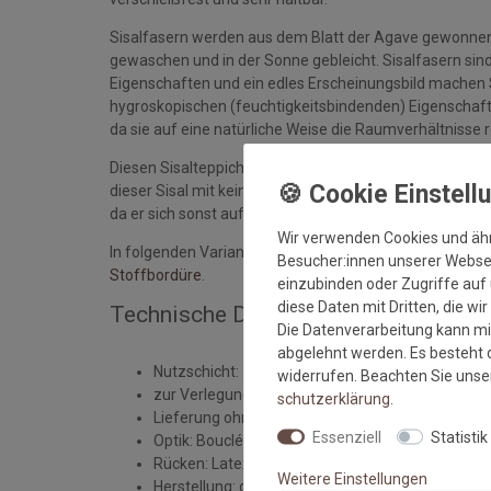
Sisalfasern werden aus dem Blatt der Agave gewonnen. 
gewaschen und in der Sonne gebleicht. Sisalfasern sind 
Eigenschaften und ein edles Erscheinungsbild machen S
hygroskopischen (feuchtigkeitsbindenden) Eigenschaf
da sie auf eine natürliche Weise die Raumverhältnisse r
Diesen Sisalteppich kann man zum Beispiel auch für K
dieser Sisal mit keinerlei Umrandung geliefert wird. Für
da er sich sonst auftrennen würde.
Wir verwenden Cookies und äh
In folgenden Varianten führen wir die Sisalteppiche: im
Besucher:innen unserer Webseit
Stoffbordüre
.
einzubinden oder Zugriffe auf 
diese Daten mit Dritten, die wi
Technische Daten der Auslegeware M
Die Datenverarbeitung kann mit
abgelehnt werden. Es besteht d
Nutzschicht: 100% Sisal Naturfaser
widerrufen. Beachten Sie uns
zur Verlegung eines gesamten Raumes vorgese
schutz­erklärung
.
Lieferung ohne jeglicher Umrandung
Essenziell
Statistik
Optik: Bouclé
Rücken: Latexwaffelrücken
Weitere Einstellungen
Herstellung: gewebt