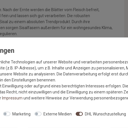
Nach der Ernte werden die Blätter vom Fleisch befreit,
fein und lassen sich gut verarbeiten. Die robusten
isal zu einem absoluten Trendprodukt. Durch ihre
ten sorgen Sisalfasern außerdem für ein wohngesundes Klima,
egulieren.
atzenkratzbäume usw. verwenden. Bitte beachten Sie, dass
 eine loose Verlegung im freien Raum ist er daher nicht geeignet,
nliche Technologien auf unserer Website und verarbeiten personenbe
Wunschmass ohne Umrandung
-
mit Umkettelung
oder
mit
e (z.B. IP-Adresse), um z.B. Inhalte und Anzeigen zu personalisieren, 
unsere Website zu analysieren. Die Datenverarbeitung erfolgt erst durch
r in den Einstellungen benennen.
anaus:
 Einwilligung oder aufgrund eines berechtigten Interesses erfolgen. Di
as Recht, nicht einzuwilligen und die Einwilligung zu einem späteren Z
er
Impressum
und weitere Hinweise zur Verwendung personenbezogene
hen
Marketing
Externe Medien
DHL Wunschzustellung