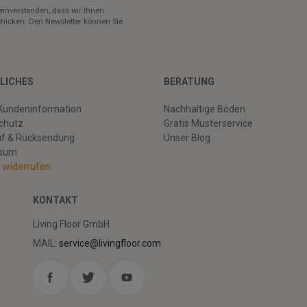
einverstanden, dass wir Ihnen
hicken. Den Newsletter können Sie
LICHES
BERATUNG
Kundeninformation
Nachhaltige Böden
chutz
Gratis Musterservice
uf & Rücksendung
Unser Blog
ssum
g widerrufen
KONTAKT
Living Floor GmbH
MAIL:
service@livingfloor.com