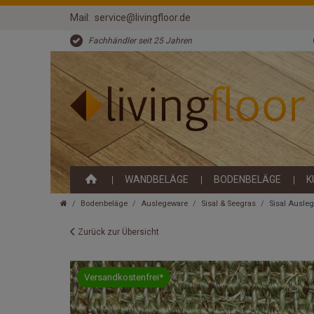
Mail:
service@livingfloor.de
Fachhändler seit 25 Jahren
WANDBELÄGE
BODENBELÄGE
K
Bodenbeläge
Auslegeware
Sisal & Seegras
Sisal Ausle
Zurück zur Übersicht
Versandkostenfrei*