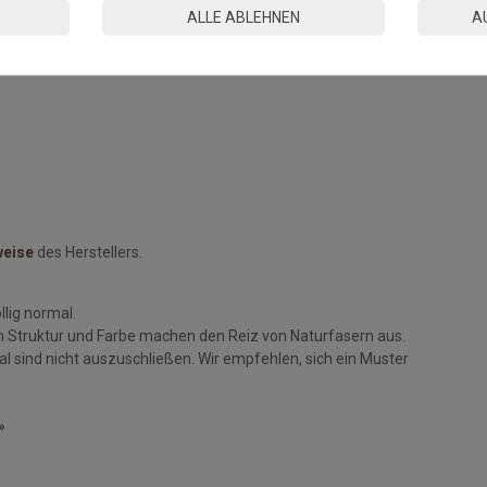
ALLE ABLEHNEN
A
weise
des Herstellers.
llig normal.
n Struktur und Farbe machen den Reiz von Naturfasern aus.
 sind nicht auszuschließen. Wir empfehlen, sich ein Muster
»