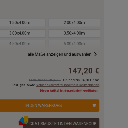
1.50x4.00m
2.00x4.00m
3.00x4.00m
3.50x4.00m
4.50x4.00m
5.00x4.00m
6.00x4.00m
alle Maße anzeigen und auswählen
6.50x4.00m
7.50x4.00m
8.00x4.00m
147,20 €
9.00x4.00m
9.50x4.00m
2
Preis bisher: 187,60 €
Grundpreis:
36,80 €
/
m
inkl. ges. MwSt.
Versandkostenfrei innerhalb Deutschlands
11.00x4.00m
12.00x4.00m
Dieser Artikel ist derzeit nicht verfügbar.
14.00x4.00m
15.00x4.00m
IN DEN WARENKORB
17.00x4.00m
18.00x4.00m
20.00x4.00m
GRATISMUSTER IN DEN WARENKORB