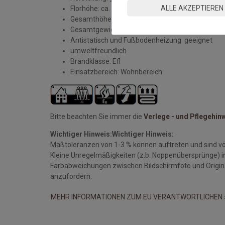
ALLE AKZEPTIEREN
Florhöhe: ca. 5 mm
Gesamthöhe: ca. 6 mm
Gesamtgewicht: ca. 1900 gr./m²
Antistatisch und Fußbodenheizung geeignet
umweltfreundlich
Brandklasse: Efl
Einsatzbereich: Wohnbereich
Bitte beachten Sie immer die
Verlege - und Pflegehin
Wichtiger Hinweis:
Wichtiger Hinweis:
Maßtoleranzen von 1-3 % können auftreten und sind vö
Kleine Unregelmäßigkeiten (z.b. Noppenübersprünge) i
Farbabweichungen zwischen Bildschirmfoto und Original
anzufordern.
MEHR INFORMATIONEN ZUM EU VERANTWORTLICHEN 