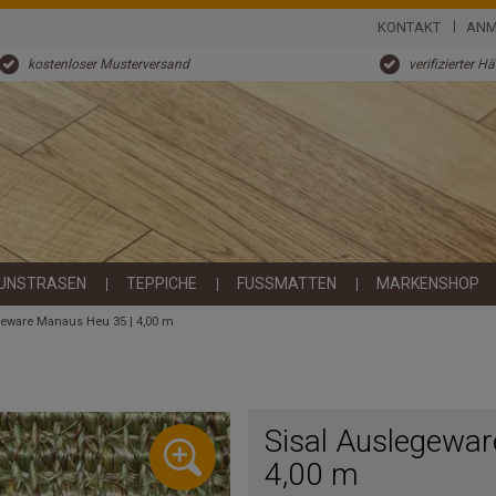
KONTAKT
ANM
kostenloser Musterversand
verifizierter H
UNSTRASEN
TEPPICHE
FUSSMATTEN
MARKENSHOP
geware Manaus Heu 35 | 4,00 m
Sisal Auslegewa
4,00 m