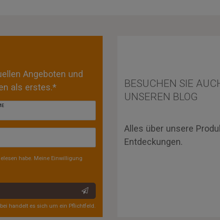
tuellen Angeboten und
BESUCHEN SIE AUC
n als erstes.*
UNSEREN BLOG
ME
Alles über unsere Produ
Entdeckungen.
elesen habe. Meine Einwilligung
rbei handelt es sich um ein Pflichtfeld.