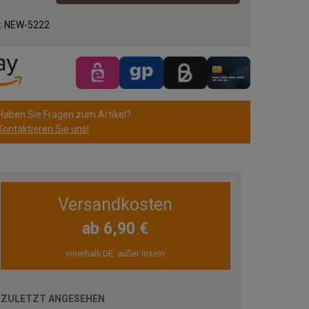
.:
NEW-5222
Haben Sie Fragen zum Artikel?
Kontaktieren Sie uns!
Versandkosten
ab 6,90 €
innerhalb DE, außer Inseln
ZULETZT ANGESEHEN