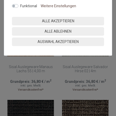
Funktional
Weitere Einstellungen
ALLE AKZEPTIEREN
ALLE ABLEHNEN
AUSWAHL AKZEPTIEREN
Versandkostenfrei*
Versandkostenfrei*
Sisal Auslegeware Manaus
Sisal Auslegeware Salvador
Lachs 55 | 4,00 m
Hirse 02 | 4m
2
2
Grundpreis:
36,80 €
/
m
Grundpreis:
36,80 €
/
m
inkl. ges. MwSt.
inkl. ges. MwSt.
Versandkostenfrei*
Versandkostenfrei*