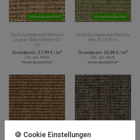
Versandkostenfrei*
Versandkostenfrei*
Sisal Auslegeware Manaus
Sisal Auslegeware Manaus
Cognac Natur-Meliert 50 |
Heu 35 | 4,00 m
5m
2
2
Grundpreis:
37,99 €
/
m
Grundpreis:
36,80 €
/
m
inkl. ges. MwSt.
inkl. ges. MwSt.
Versandkostenfrei*
Versandkostenfrei*
Versandkostenfrei*
Versandkostenfrei*