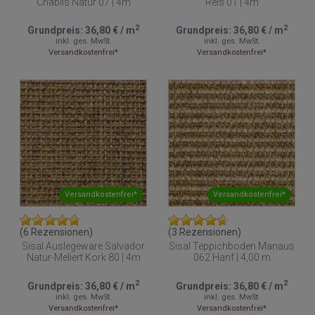
Chablis Natur 07 | 4m
Reis 01 | 4m
2
2
Grundpreis:
36,80 €
/
m
Grundpreis:
36,80 €
/
m
inkl. ges. MwSt.
inkl. ges. MwSt.
Versandkostenfrei*
Versandkostenfrei*
Versandkostenfrei*
Versandkostenfrei*
(6 Rezensionen)
(3 Rezensionen)
Sisal Auslegeware Salvador
Sisal Teppichboden Manaus
Natur-Meliert Kork 80 | 4m
062 Hanf | 4,00 m
2
2
Grundpreis:
36,80 €
/
m
Grundpreis:
36,80 €
/
m
inkl. ges. MwSt.
inkl. ges. MwSt.
Versandkostenfrei*
Versandkostenfrei*