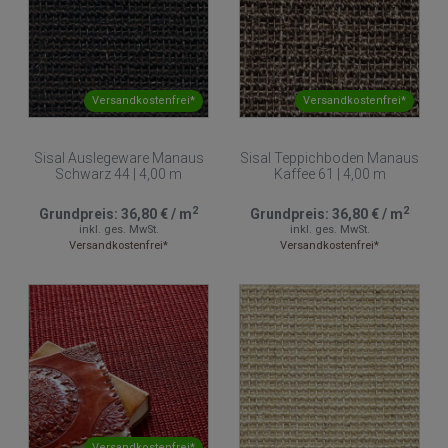
Versandkostenfrei*
Versandkostenfrei*
Sisal Auslegeware Manaus
Sisal Teppichboden Manaus
Schwarz 44 | 4,00 m
Kaffee 61 | 4,00 m
2
2
Grundpreis:
36,80 €
/
m
Grundpreis:
36,80 €
/
m
inkl. ges. MwSt.
inkl. ges. MwSt.
Versandkostenfrei*
Versandkostenfrei*
Versandkostenfrei*