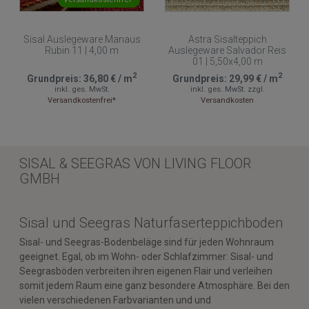
Sisal Auslegeware Manaus
Astra Sisalteppich
Rubin 11 | 4,00 m
Auslegeware Salvador Reis
01 | 5,50x4,00 m
2
2
Grundpreis:
36,80 €
/
m
Grundpreis:
29,99 €
/
m
inkl. ges. MwSt.
inkl. ges. MwSt.
zzgl.
Versandkostenfrei*
Versandkosten
SISAL & SEEGRAS VON LIVING FLOOR
GMBH
Sisal und Seegras Naturfaserteppichboden
Sisal- und Seegras-Bodenbeläge sind für jeden Wohnraum
geeignet. Egal, ob im Wohn- oder Schlafzimmer: Sisal- und
Seegrasböden verbreiten ihren eigenen Flair und verleihen
somit jedem Raum eine ganz besondere Atmosphäre. Bei den
vielen verschiedenen Farbvarianten und und