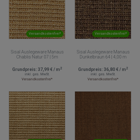
Versandkostenfrei*
Versandkostenfrei*
Sisal Auslegeware Manaus
Sisal Auslegeware Manaus
Chablis Natur 07 | 5m
Dunkelbraun 64 | 4,00 m
2
2
Grundpreis:
37,99 €
/
m
Grundpreis:
36,80 €
/
m
inkl. ges. MwSt.
inkl. ges. MwSt.
Versandkostenfrei*
Versandkostenfrei*