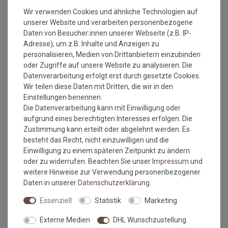
Sisal Teppichboden
Sisal Teppichboden
Wir verwenden Cookies und ähnliche Technologien auf
Salvador 085 Hellbraun |
Salvador 084 Nuss | 4,00 m
4,00 m
unserer Website und verarbeiten personenbezogene
Daten von Besucher:innen unserer Webseite (z.B. IP-
2
2
Grundpreis:
36,80 €
/
m
Grundpreis:
36,80 €
/
m
inkl. ges. MwSt.
inkl. ges. MwSt.
Adresse), um z.B. Inhalte und Anzeigen zu
Versandkostenfrei*
Versandkostenfrei*
personalisieren, Medien von Drittanbietern einzubinden
oder Zugriffe auf unsere Website zu analysieren. Die
Datenverarbeitung erfolgt erst durch gesetzte Cookies.
Wir teilen diese Daten mit Dritten, die wir in den
Einstellungen benennen.
Die Datenverarbeitung kann mit Einwilligung oder
aufgrund eines berechtigten Interesses erfolgen. Die
Zustimmung kann erteilt oder abgelehnt werden. Es
besteht das Recht, nicht einzuwilligen und die
Einwilligung zu einem späteren Zeitpunkt zu ändern
Versandkostenfrei*
Versandkostenfrei*
oder zu widerrufen. Beachten Sie unser
Impressum
und
weitere Hinweise zur Verwendung personenbezogener
Daten in unserer
Daten­schutz­erklärung
.
Sisal Auslegeware Salvador
Sisal Auslegeware Manaus
Anthrazit 40 | 4m
Lava 41 | 4m
Essenziell
Statistik
Marketing
2
2
Grundpreis:
36,80 €
/
m
Grundpreis:
36,80 €
/
m
inkl. ges. MwSt.
inkl. ges. MwSt.
Externe Medien
DHL Wunschzustellung
Versandkostenfrei*
Versandkostenfrei*