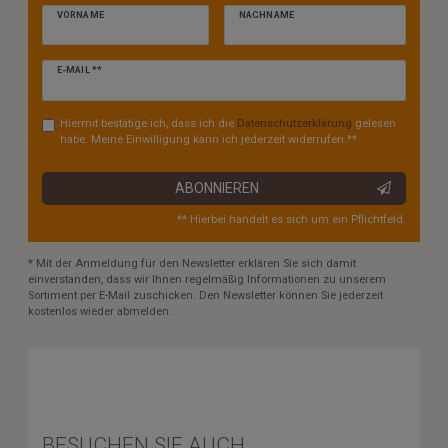
VORNAME
NACHNAME
Newsletter
E-MAIL **
Honig
Hiermit bestätige ich, dass ich die
Daten­schutz­erklärung
gelesen
habe. Meine Einwilligung kann ich jederzeit widerrufen.**
ABONNIEREN
** Hierbei handelt es sich um ein Pflichtfeld.
* Mit der Anmeldung für den Newsletter erklären Sie sich damit
einverstanden, dass wir Ihnen regelmäßig Informationen zu unserem
Sortiment per E-Mail zuschicken. Den Newsletter können Sie jederzeit
kostenlos wieder abmelden.
BESUCHEN SIE AUCH