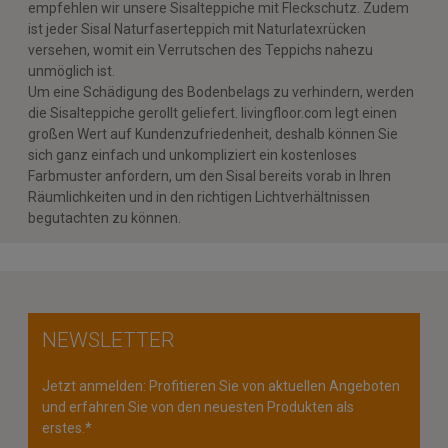
empfehlen wir unsere Sisalteppiche mit Fleckschutz. Zudem
ist jeder Sisal Naturfaserteppich mit Naturlatexrücken
versehen, womit ein Verrutschen des Teppichs nahezu
unmöglich ist.
Um eine Schädigung des Bodenbelags zu verhindern, werden
die Sisalteppiche gerollt geliefert. livingfloor.com legt einen
großen Wert auf Kundenzufriedenheit, deshalb können Sie
sich ganz einfach und unkompliziert ein kostenloses
Farbmuster anfordern, um den Sisal bereits vorab in Ihren
Räumlichkeiten und in den richtigen Lichtverhältnissen
begutachten zu können.
NEWSLETTER
Jetzt anmelden: Profitieren Sie von aktuellen Angeboten
und erfahren Sie von den neuesten Produkten als
erstes.*