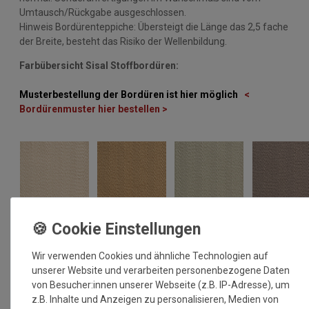
Umtausch/Rückgabe ausgeschlossen.
Hinweis Bordürenteppiche: Übersteigt die Länge das 2,5 fache
der Breite, besteht das Risiko der Wellenbildung.
Farbübersicht Sisal Stoffbordüren:
Musterbestellung der Bordüren ist hier möglich
<
Bordürenmuster hier bestellen >
Wir verwenden Cookies und ähnliche Technologien auf
unserer Website und verarbeiten personenbezogene Daten
von Besucher:innen unserer Webseite (z.B. IP-Adresse), um
z.B. Inhalte und Anzeigen zu personalisieren, Medien von