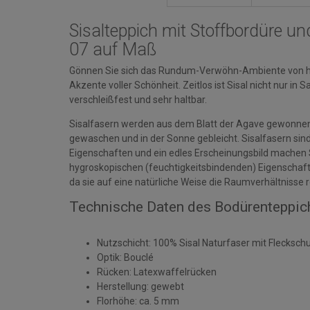
Sisalteppich mit Stoffbordüre 
07 auf Maß
Gönnen Sie sich das Rundum-Verwöhn-Ambiente von ho
Akzente voller Schönheit. Zeitlos ist Sisal nicht nur in 
verschleißfest und sehr haltbar.
Sisalfasern werden aus dem Blatt der Agave gewonnen. 
gewaschen und in der Sonne gebleicht. Sisalfasern sind 
Eigenschaften und ein edles Erscheinungsbild machen S
hygroskopischen (feuchtigkeitsbindenden) Eigenschaf
da sie auf eine natürliche Weise die Raumverhältnisse r
Technische Daten des Bodürenteppic
Nutzschicht: 100% Sisal Naturfaser mit Flecksch
Optik: Bouclé
Rücken: Latexwaffelrücken
Herstellung: gewebt
Florhöhe: ca. 5 mm