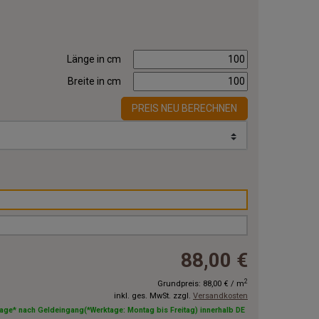
Länge in cm
Breite in cm
PREIS NEU BERECHNEN
88,00 €
2
Grundpreis:
88,00 €
/
m
inkl. ges. MwSt. zzgl.
Versandkosten
tage* nach Geldeingang(*Werktage: Montag bis Freitag) innerhalb DE