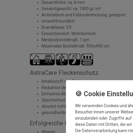
Gesamthöhe: ca. 6 mm
Gesamtgewicht: ca. 1900 gr./m²
Antistatisch und Fußbodenheizung geeignet
umweltfreundlich
Brandklasse: Efl
Einsatzbereich: Wohnbereich
Mindestbestellmaß: 1 qm
Maximales Bestellmaß: 950x490 cm
AstraCare Fleckenschutz:
Inhaltsstoff des Fleckenschutzes: Imprägnierung
Reduktion der Fleckempfindlichkeit
Einfaches Abtupfen von Flüssigkeiten
Speichelfest
Wir verwenden Cookies und äh
dünstet nicht aus
Besucher:innen unserer Webseit
gesundheitliche Unbedenklichkeit geprüft und zert
einzubinden oder Zugriffe auf 
Erfolgreiche Durchführung mit Tests:
diese Daten mit Dritten, die wi
Die Datenverarbeitung kann mit
Wasser