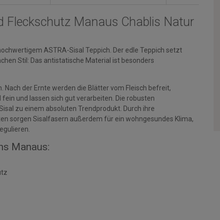
und Fleckschutz Manaus Chablis Natur
chwertigem ASTRA-Sisal Teppich. Der edle Teppich setzt
Sachen Stil: Das antistatische Material ist besonders
Nach der Ernte werden die Blätter vom Fleisch befreit,
fein und lassen sich gut verarbeiten. Die robusten
isal zu einem absoluten Trendprodukt. Durch ihre
ten sorgen Sisalfasern außerdem für ein wohngesundes Klima,
egulieren.
hs Manaus:
utz