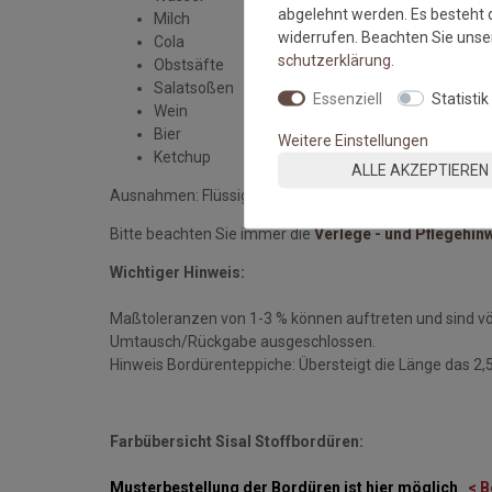
abgelehnt werden. Es besteht d
Milch
widerrufen. Beachten Sie uns
Cola
schutz­erklärung
.
Obstsäfte
Salatsoßen
Essenziell
Statistik
Wein
Bier
Weitere Einstellungen
Ketchup
ALLE AKZEPTIEREN
Ausnahmen: Flüssigkeiten über 60 Grad z.b. Wasser, Kaf
Bitte beachten Sie immer die
Verlege - und Pflegehin
Wichtiger Hinweis:
Maßtoleranzen von 1-3 % können auftreten und sind v
Umtausch/Rückgabe ausgeschlossen.
Hinweis Bordürenteppiche: Übersteigt die Länge das 2,5 
Farbübersicht Sisal Stoffbordüren:
Musterbestellung der Bordüren ist hier möglich
< B