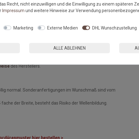
as Recht, nicht einzuwilligen und die Einwilligung zu einem späteren Z
er
Impressum
und weitere Hinweise zur Verwendung personenbezogene
Marketing
Externe Medien
DHL Wunschzustellung
ALLE ABLEHNEN
A
fee, Bratfett
weise
des Herstellers.
öllig normal. Sonderanfertigungen im Wunschmaß sind vom
fache der Breite, besteht das Risiko der Wellenbildung.
ordürenmuster hier bestellen >