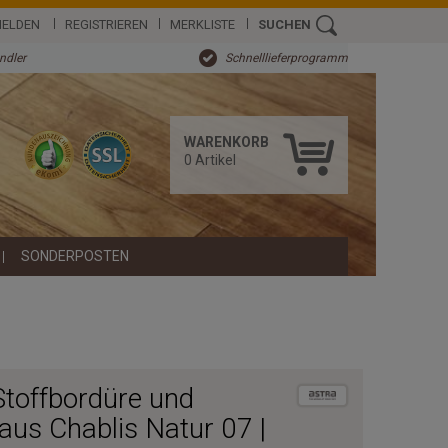
ELDEN
REGISTRIEREN
MERKLISTE
SUCHEN
ändler
Schnelllieferprogramm
WARENKORB
0
Artikel
SONDERPOSTEN
Stoffbordüre und
us Chablis Natur 07 |