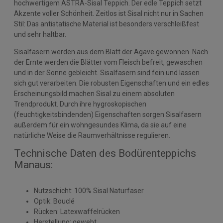
hochwertigem ASTRA-Sisal Teppich. Der edle Teppich setzt
Akzente voller Schönheit. Zeitlos ist Sisal nicht nur in Sachen
Stil: Das antistatische Material ist besonders verschleißfest
und sehr haltbar.
Sisalfasern werden aus dem Blatt der Agave gewonnen. Nach
der Ernte werden die Blätter vom Fleisch befreit, gewaschen
und in der Sonne gebleicht. Sisalfasern sind fein und lassen
sich gut verarbeiten. Die robusten Eigenschaften und ein edles
Erscheinungsbild machen Sisal zu einem absoluten
Trendprodukt. Durch ihre hygroskopischen
(feuchtigkeitsbindenden) Eigenschaften sorgen Sisalfasern
außerdem für ein wohngesundes Klima, da sie auf eine
natürliche Weise die Raumverhältnisse regulieren.
Technische Daten des Bodürenteppichs
Manaus:
Nutzschicht: 100% Sisal Naturfaser
Optik: Bouclé
Rücken: Latexwaffelrücken
Herstellung: gewebt