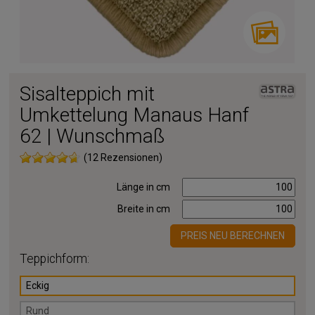
Sisalteppich mit
Umkettelung Manaus Hanf
62 | Wunschmaß
(12 Rezensionen)
Länge in cm
Breite in cm
PREIS NEU BERECHNEN
Teppichform:
Eckig
Rund