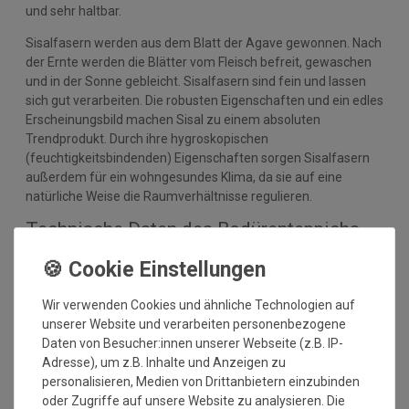
und sehr haltbar.
Sisalfasern werden aus dem Blatt der Agave gewonnen. Nach
der Ernte werden die Blätter vom Fleisch befreit, gewaschen
und in der Sonne gebleicht. Sisalfasern sind fein und lassen
sich gut verarbeiten. Die robusten Eigenschaften und ein edles
Erscheinungsbild machen Sisal zu einem absoluten
Trendprodukt. Durch ihre hygroskopischen
(feuchtigkeitsbindenden) Eigenschaften sorgen Sisalfasern
außerdem für ein wohngesundes Klima, da sie auf eine
natürliche Weise die Raumverhältnisse regulieren.
Technische Daten des Bodürenteppichs
Manaus:
Nutzschicht: 100% Sisal Naturfaser
Wir verwenden Cookies und ähnliche Technologien auf
Optik: Bouclé
unserer Website und verarbeiten personenbezogene
Rücken: Latexwaffelrücken
Daten von Besucher:innen unserer Webseite (z.B. IP-
Herstellung: gewebt
Adresse), um z.B. Inhalte und Anzeigen zu
Florhöhe: ca. 5 mm
personalisieren, Medien von Drittanbietern einzubinden
Gesamthöhe: ca. 6 mm
oder Zugriffe auf unsere Website zu analysieren. Die