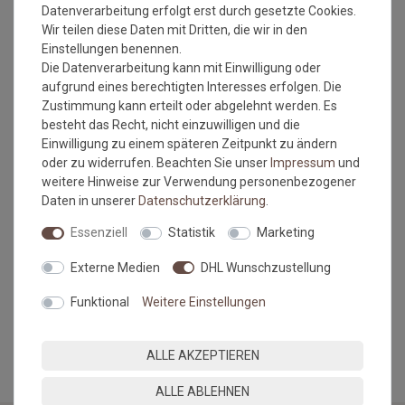
Gesamtgewicht: ca. 1900 gr./m²
Datenverarbeitung erfolgt erst durch gesetzte Cookies.
Antistatisch und Fußbodenheizung geeignet
Wir teilen diese Daten mit Dritten, die wir in den
umweltfreundlich
Einstellungen benennen.
Brandklasse: Efl
Die Datenverarbeitung kann mit Einwilligung oder
Einsatzbereich: Wohnbereich
aufgrund eines berechtigten Interesses erfolgen. Die
Mindestbestellmaß: 1 qm
Zustimmung kann erteilt oder abgelehnt werden. Es
besteht das Recht, nicht einzuwilligen und die
Einwilligung zu einem späteren Zeitpunkt zu ändern
oder zu widerrufen. Beachten Sie unser
Impressum
und
Bitte beachten Sie immer die
Verlege - und Pflegehinweise
weitere Hinweise zur Verwendung personenbezogener
des Herstellers.
Daten in unserer
Daten­schutz­erklärung
.
Wichtiger Hinweis:
Essenziell
Statistik
Marketing
Maßtoleranzen von 1-3 % können auftreten und sind völlig
Externe Medien
DHL Wunschzustellung
normal. Sonderanfertigungen im Wunschmaß sind vom
Umtausch/Rückgabe ausgeschlossen.
Funktional
Weitere Einstellungen
MEHR INFORMATIONEN ZUM EU VERANTWORTLICHEN »
ALLE AKZEPTIEREN
ALLE ABLEHNEN