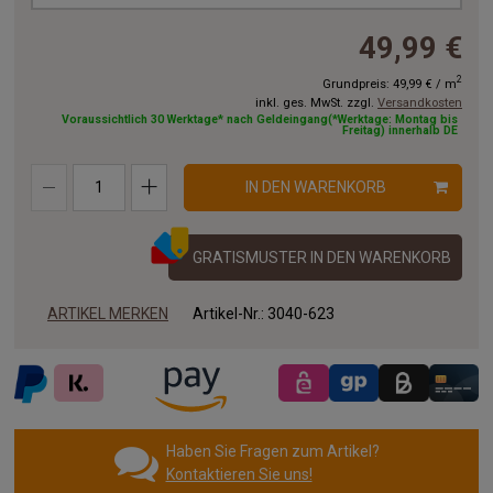
49,99 €
2
Grundpreis:
49,99 €
/
m
inkl. ges. MwSt. zzgl.
Versandkosten
Voraussichtlich 30 Werktage* nach Geldeingang(*Werktage: Montag bis
Freitag) innerhalb DE
IN DEN WARENKORB
GRATISMUSTER IN DEN WARENKORB
ARTIKEL MERKEN
Artikel-Nr.:
3040-623
Haben Sie Fragen zum Artikel?
Kontaktieren Sie uns!