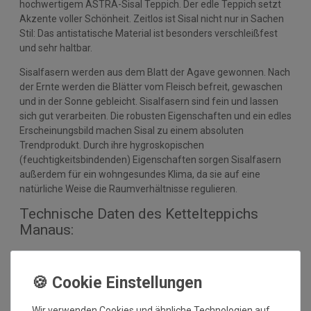
hochwertigem ASTRA-Sisal Teppich. Der edle Teppich setzt
Akzente voller Schönheit. Zeitlos ist Sisal nicht nur in Sachen
Stil: Das antistatische Material ist besonders verschleißfest
und sehr haltbar.
Sisalfasern werden aus dem Blatt der Agave gewonnen. Nach
der Ernte werden die Blätter vom Fleisch befreit, gewaschen
und in der Sonne gebleicht. Sisalfasern sind fein und lassen
sich gut verarbeiten. Die robusten Eigenschaften und ein edles
Erscheinungsbild machen Sisal zu einem absoluten
Trendprodukt. Durch ihre hygroskopischen
(feuchtigkeitsbindenden) Eigenschaften sorgen Sisalfasern
außerdem für ein wohngesundes Klima, da sie auf eine
natürliche Weise die Raumverhältnisse regulieren.
Technische Daten des Kettelteppichs
Manaus:
Nutzschicht: 100% Sisal Naturfaser
Optik: Bouclé
Rücken: Latexwaffelrücken
Herstellung: gewebt
Wir verwenden Cookies und ähnliche Technologien auf