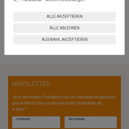
Farbabweichungen zwischen Bildschirmfoto und Original sind
nicht auszuschließen. Wir empfehlen, sich ein Muster
anzufordern.
ALLE AKZEPTIEREN
Hinweis Bordürenteppiche: Übersteigt die Länge das 2,5 fache
der Breite, besteht das Risiko der Wellenbildung.
ALLE ABLEHNEN
MEHR INFORMATIONEN ZUM EU VERANTWORTLICHEN »
AUSWAHL AKZEPTIEREN
NEWSLETTER
Jetzt anmelden: Profitieren Sie von aktuellen Angeboten
und erfahren Sie von den neuesten Produkten als
erstes.*
VORNAME
NACHNAME