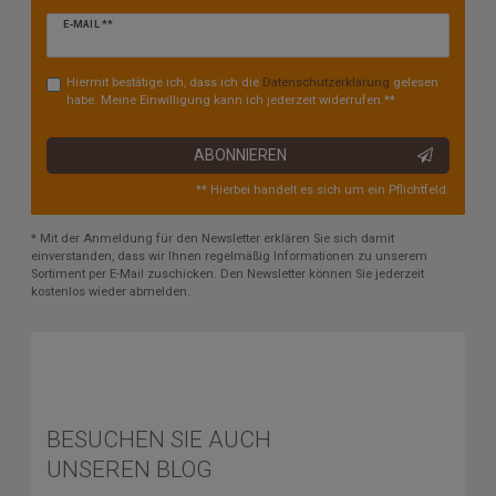
Newsletter
E-MAIL **
Honig
Hiermit bestätige ich, dass ich die
Daten­schutz­erklärung
gelesen
habe. Meine Einwilligung kann ich jederzeit widerrufen.**
ABONNIEREN
** Hierbei handelt es sich um ein Pflichtfeld.
* Mit der Anmeldung für den Newsletter erklären Sie sich damit
einverstanden, dass wir Ihnen regelmäßig Informationen zu unserem
Sortiment per E-Mail zuschicken. Den Newsletter können Sie jederzeit
kostenlos wieder abmelden.
BESUCHEN SIE AUCH
UNSEREN BLOG