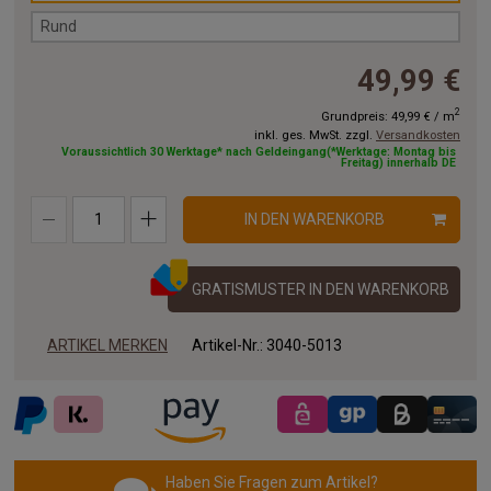
Rund
49,99 €
2
Grundpreis:
49,99 €
/
m
inkl. ges. MwSt. zzgl.
Versandkosten
Voraussichtlich 30 Werktage* nach Geldeingang(*Werktage: Montag bis
Freitag) innerhalb DE
IN DEN WARENKORB
GRATISMUSTER IN DEN WARENKORB
ARTIKEL MERKEN
Artikel-Nr.:
3040-5013
Haben Sie Fragen zum Artikel?