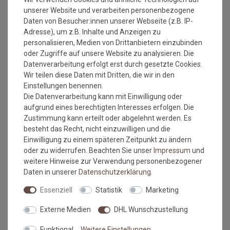
Florhöhe: ca. 5 mm
unserer Website und verarbeiten personenbezogene
Gesamthöhe: ca. 6 mm
Daten von Besucher:innen unserer Webseite (z.B. IP-
Gesamtgewicht: ca. 1900 gr./m²
Adresse), um z.B. Inhalte und Anzeigen zu
Antistatisch und Fußbodenheizung geeignet
personalisieren, Medien von Drittanbietern einzubinden
umweltfreundlich
oder Zugriffe auf unsere Website zu analysieren. Die
Brandklasse: Efl
Datenverarbeitung erfolgt erst durch gesetzte Cookies.
Einsatzbereich: Wohnbereich
Wir teilen diese Daten mit Dritten, die wir in den
Mindestbestellmaß: 1 qm
Einstellungen benennen.
Maximales Bestellmaß: 1500x490 cm
Die Datenverarbeitung kann mit Einwilligung oder
aufgrund eines berechtigten Interesses erfolgen. Die
Zustimmung kann erteilt oder abgelehnt werden. Es
besteht das Recht, nicht einzuwilligen und die
Einwilligung zu einem späteren Zeitpunkt zu ändern
Bitte beachten Sie immer die
Verlege - und
oder zu widerrufen. Beachten Sie unser
Impressum
und
Pflegehinweise
des Herstellers.
weitere Hinweise zur Verwendung personenbezogener
Wichtiger Hinweis:
Daten in unserer
Daten­schutz­erklärung
.
Maßtoleranzen von 1-3 % können auftreten und sind völlig
Essenziell
Statistik
Marketing
normal. Sonderanfertigungen im Wunschmaß sind vom
Umtausch/Rückgabe ausgeschlossen.
Externe Medien
DHL Wunschzustellung
Kleine Unregelmäßigkeiten (z.b. Noppenübersprünge) in
Struktur und Farbe machen den Reiz von Naturfasern aus.
Funktional
Weitere Einstellungen