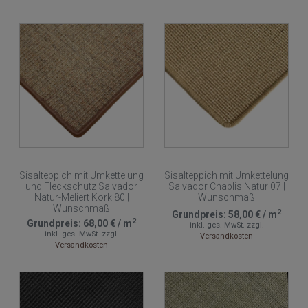
Sisalteppich mit Umkettelung
Sisalteppich mit Umkettelung
und Fleckschutz Salvador
Salvador Chablis Natur 07 |
Natur-Meliert Kork 80 |
Wunschmaß
Wunschmaß
2
Grundpreis:
58,00 €
/
m
2
Grundpreis:
68,00 €
/
m
inkl. ges. MwSt.
zzgl.
inkl. ges. MwSt.
zzgl.
Versandkosten
Versandkosten