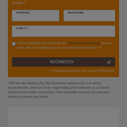
erstes.*
VORNAME
NACHNAME
Newsletter
E-MAIL **
Honig
Hiermit bestätige ich, dass ich die
Daten­schutz­erklärung
gelesen
habe. Meine Einwilligung kann ich jederzeit widerrufen.**
ABONNIEREN
** Hierbei handelt es sich um ein Pflichtfeld.
* Mit der Anmeldung für den Newsletter erklären Sie sich damit
einverstanden, dass wir Ihnen regelmäßig Informationen zu unserem
Sortiment per E-Mail zuschicken. Den Newsletter können Sie jederzeit
kostenlos wieder abmelden.