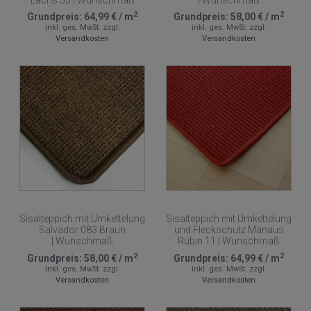
2
2
Grundpreis:
64,99 €
/
m
Grundpreis:
58,00 €
/
m
inkl. ges. MwSt.
zzgl.
inkl. ges. MwSt.
zzgl.
Versandkosten
Versandkosten
Sisalteppich mit Umkettelung
Sisalteppich mit Umkettelung
Salvador 083 Braun
und Fleckschutz Manaus
| Wunschmaß
Rubin 11 | Wunschmaß
2
2
Grundpreis:
58,00 €
/
m
Grundpreis:
64,99 €
/
m
inkl. ges. MwSt.
zzgl.
inkl. ges. MwSt.
zzgl.
Versandkosten
Versandkosten