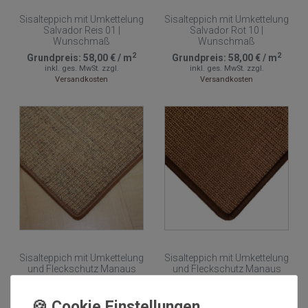
Sisalteppich mit Umkettelung
Sisalteppich mit Umkettelung
Salvador Reis 01 |
Salvador Rot 10 |
Wunschmaß
Wunschmaß
2
2
Grundpreis:
58,00 €
/
m
Grundpreis:
58,00 €
/
m
inkl. ges. MwSt.
zzgl.
inkl. ges. MwSt.
zzgl.
Versandkosten
Versandkosten
Sisalteppich mit Umkettelung
Sisalteppich mit Umkettelung
und Fleckschutz Manaus
und Fleckschutz Manaus
Cognac Natur-Meliert 50 |
Braun 65 | Wunschmaß
Wunschmaß
2
Grundpreis:
64,99 €
/
m
2
Grundpreis:
64,99 €
/
m
inkl. ges. MwSt.
zzgl.