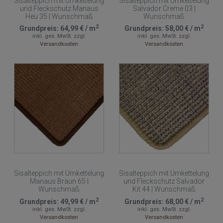
Sisalteppich mit Umkettelung
Sisalteppich mit Umkettelung
und Fleckschutz Manaus
Salvador Creme 03 |
Heu 35 | Wunschmaß
Wunschmaß
2
2
Grundpreis:
64,99 €
/
m
Grundpreis:
58,00 €
/
m
inkl. ges. MwSt.
zzgl.
inkl. ges. MwSt.
zzgl.
Versandkosten
Versandkosten
Sisalteppich mit Umkettelung
Sisalteppich mit Umkettelung
Manaus Braun 65 |
und Fleckschutz Salvador
Wunschmaß
Kit 44 | Wunschmaß
2
2
Grundpreis:
49,99 €
/
m
Grundpreis:
68,00 €
/
m
inkl. ges. MwSt.
zzgl.
inkl. ges. MwSt.
zzgl.
Versandkosten
Versandkosten