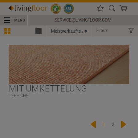
☰
SERVICE@LIVINGFLOOR.COM
MENU
Filtern
MIT UMKETTELUNG
TEPPICHE
1
2