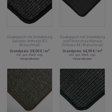
Sisalteppich mit Umkettelung
Sisalteppich mit Umkettelung
Salvador Anthrazit 40 |
und Fleckschutz Manaus
Wunschmaß
Schwarz 44 | Wunschmaß
2
2
Grundpreis:
58,00 €
/
m
Grundpreis:
64,99 €
/
m
inkl. ges. MwSt.
zzgl.
inkl. ges. MwSt.
zzgl.
Versandkosten
Versandkosten