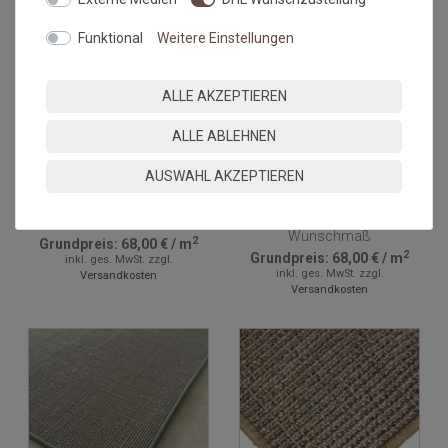
Funktional
Weitere Einstellungen
ALLE AKZEPTIEREN
ALLE ABLEHNEN
AUSWAHL AKZEPTIEREN
Sisalteppich mit Umkettelung
Sisalteppich mit Umkettelung
und Fleckschutz Salvador
und Fleckschutz Salvador
Reis 01 | Wunschmaß
Dunkelgrau 42 |
Wunschmaß
2
Grundpreis:
68,00 €
/
m
2
Grundpreis:
68,00 €
/
m
inkl. ges. MwSt.
zzgl.
inkl. ges. MwSt.
zzgl.
Versandkosten
Versandkosten