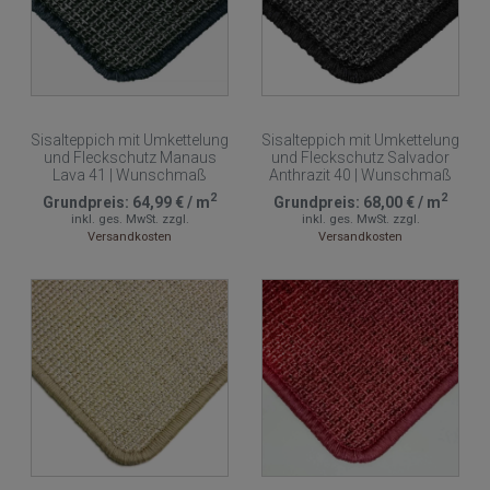
Sisalteppich mit Umkettelung
Sisalteppich mit Umkettelung
und Fleckschutz Manaus
und Fleckschutz Salvador
Lava 41 | Wunschmaß
Anthrazit 40 | Wunschmaß
2
2
Grundpreis:
64,99 €
/
m
Grundpreis:
68,00 €
/
m
inkl. ges. MwSt.
zzgl.
inkl. ges. MwSt.
zzgl.
Versandkosten
Versandkosten