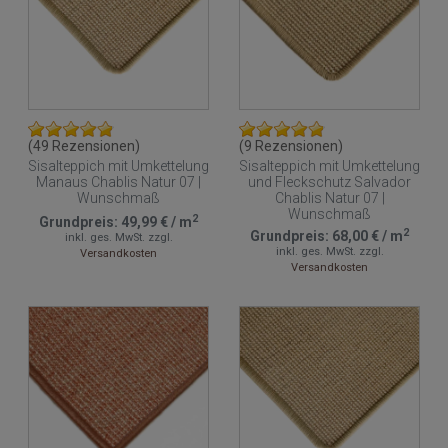
(49 Rezensionen)
(9 Rezensionen)
Sisalteppich mit Umkettelung
Sisalteppich mit Umkettelung
Manaus Chablis Natur 07 |
und Fleckschutz Salvador
Wunschmaß
Chablis Natur 07 |
Wunschmaß
2
Grundpreis:
49,99 €
/
m
2
Grundpreis:
68,00 €
/
m
inkl. ges. MwSt.
zzgl.
inkl. ges. MwSt.
zzgl.
Versandkosten
Versandkosten