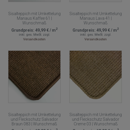
Sisalteppich mit Umkettelung
Sisalteppich mit Umkettelung
Manaus Kaffee 61 |
Manaus Lava 41 |
Wunschmaß
Wunschmaß
2
2
Grundpreis:
49,99 €
/
m
Grundpreis:
49,99 €
/
m
inkl. ges. MwSt.
zzgl.
inkl. ges. MwSt.
zzgl.
Versandkosten
Versandkosten
Sisalteppich mit Umkettelung
Sisalteppich mit Umkettelung
und Fleckschutz Salvador
und Fleckschutz Salvador
Braun 083 | Wunschmaß
Creme 03 | Wunschmaß
2
2