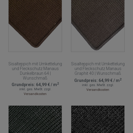
Sisalteppich mit Umkettelung
Sisalteppich mit Umkettelung
und Fleckschutz Manaus
und Fleckschutz Manaus
Dunkelbraun 64 |
Graphit 40 | Wunschmaß
Wunschmaß
2
Grundpreis:
64,99 €
/
m
2
Grundpreis:
64,99 €
/
m
inkl. ges. MwSt.
zzgl.
inkl. ges. MwSt.
zzgl.
Versandkosten
Versandkosten