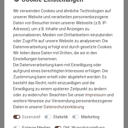
inkl. ges. MwSt.
zzgl.
Versandkosten
Versandkosten
Wir verwenden Cookies und ähnliche Technologien auf
unserer Website und verarbeiten personenbezogene
Daten von Besucher:innen unserer Webseite (z.B. IP-
Adresse), um z.B. Inhalte und Anzeigen zu
personalisieren, Medien von Drittanbietern einzubinden
oder Zugriffe auf unsere Website zu analysieren. Die
Datenverarbeitung erfolgt erst durch gesetzte Cookies.
Wir teilen diese Daten mit Dritten, die wir in den
Einstellungen benennen.
Die Datenverarbeitung kann mit Einwilligung oder
aufgrund eines berechtigten Interesses erfolgen. Die
Zustimmung kann erteilt oder abgelehnt werden. Es
Sisalteppich mit Umkettelung
Sisalteppich mit Umkettelung
besteht das Recht, nicht einzuwilligen und die
und Fleckschutz Salvador
und Fleckschutz Salvador
Einwilligung zu einem späteren Zeitpunkt zu ändern
Rot 10 | Wunschmaß
Hellbraun 085 | Wunschmaß
oder zu widerrufen. Beachten Sie unser
Impressum
und
2
2
Grundpreis:
68,00 €
/
m
Grundpreis:
68,00 €
/
m
weitere Hinweise zur Verwendung personenbezogener
inkl. ges. MwSt.
zzgl.
inkl. ges. MwSt.
zzgl.
Daten in unserer
Daten­schutz­erklärung
.
Versandkosten
Versandkosten
Essenziell
Statistik
Marketing
Externe Medien
DHL Wunschzustellung