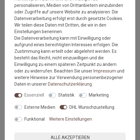
Einsatzbereich: Wohnbereich
personalisieren, Medien von Drittanbietern einzubinden
Mindestbestellmaß: 1 qm
oder Zugriffe auf unsere Website zu analysieren. Die
Maximales Bestellmaß: 1500x390 cm
Datenverarbeitung erfolgt erst durch gesetzte Cookies.
Wir teilen diese Daten mit Dritten, die wir in den
Einstellungen benennen.
Die Datenverarbeitung kann mit Einwilligung oder
aufgrund eines berechtigten Interesses erfolgen. Die
Bitte beachten Sie immer die
Verlege - und
Zustimmung kann erteilt oder abgelehnt werden. Es
Pflegehinweise
des Herstellers.
besteht das Recht, nicht einzuwilligen und die
Wichtiger Hinweis:
Einwilligung zu einem späteren Zeitpunkt zu ändern
Maßtoleranzen von 1-3 % können auftreten und sind völlig
oder zu widerrufen. Beachten Sie unser
Impressum
und
normal. Sonderanfertigungen im Wunschmaß sind vom
weitere Hinweise zur Verwendung personenbezogener
Umtausch/Rückgabe ausgeschlossen.
Daten in unserer
Daten­schutz­erklärung
.
Kleine Unregelmäßigkeiten (z.b. Noppenübersprünge) in
Essenziell
Statistik
Marketing
Struktur und Farbe machen den Reiz von Naturfasern aus.
Farbabweichungen zwischen Bildschirmfoto und Original sind
Externe Medien
DHL Wunschzustellung
nicht auszuschließen. Wir empfehlen, sich ein Muster
anzufordern.
Funktional
Weitere Einstellungen
Hinweis Bordürenteppiche: Übersteigt die Länge das 2,5 fache
der Breite, besteht das Risiko der Wellenbildung.
ALLE AKZEPTIEREN