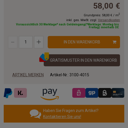
58,00 €
2
Grundpreis:
58,00 €
/
m
inkl. ges. MwSt. zzgl.
Versandkosten
Voraussichtlich 30 Werktage* nach Geldeingang(*Werktage: Montag bis
Freitag) innerhalb DE
IN DEN WARENKORB
GRATISMUSTER IN DEN WARENKORB
ARTIKEL MERKEN
Artikel-Nr.:
3100-4015
Haben Sie Fragen zum Artikel?
Kontaktieren Sie uns!