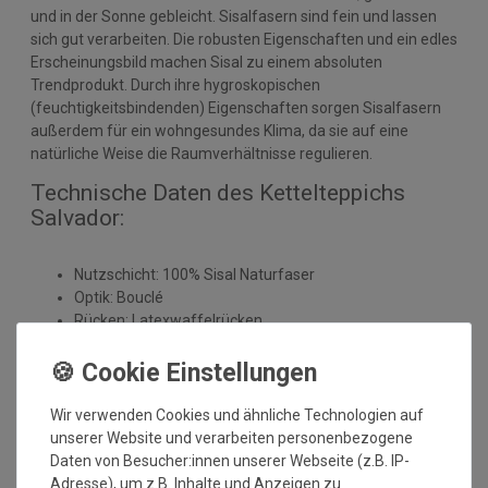
und in der Sonne gebleicht. Sisalfasern sind fein und lassen
sich gut verarbeiten. Die robusten Eigenschaften und ein edles
Erscheinungsbild machen Sisal zu einem absoluten
Trendprodukt. Durch ihre hygroskopischen
(feuchtigkeitsbindenden) Eigenschaften sorgen Sisalfasern
außerdem für ein wohngesundes Klima, da sie auf eine
natürliche Weise die Raumverhältnisse regulieren.
Technische Daten des Kettelteppichs
Salvador:
Nutzschicht: 100% Sisal Naturfaser
Optik: Bouclé
Rücken: Latexwaffelrücken
Herstellung: gewebt
Florhöhe: ca. 5 mm
Gesamthöhe: ca. 6 mm
Gesamtgewicht: ca. 2400 gr./m²
Wir verwenden Cookies und ähnliche Technologien auf
Antistatisch und Fußbodenheizung geeignet
unserer Website und verarbeiten personenbezogene
umweltfreundlich
Daten von Besucher:innen unserer Webseite (z.B. IP-
Brandklasse: Efl
Adresse), um z.B. Inhalte und Anzeigen zu