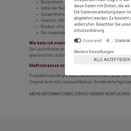
Nutzschicht: 100% Polymerics
diese Daten mit Dritten, die wi
Höhe der Nutzschicht: 8 mm
Die Datenverarbeitung kann mit
Gesamthöhe: 10 mm
abgelehnt werden. Es besteht d
Gewicht: 3400 gr/qm
widerrufen. Beachten Sie uns
Rücken: offener Anti-Rutsch Latexrücken
schutz­erklärung
.
Die maximale Bestelllänge an einem Stück wären
Essenziell
Statistik
Wie kann ich meine Wunschlänge bestellen?
Die Läuferbreite ist 120 cm, die Länge des Läufers ist j
Weitere Einstellungen
gewünschte Läuferlänge ein. Bitte beachten Sie, dass 
ALLE AKZEPTIEREN
Maßtoleranzen und Farbabweichungen:
Produktionsbedingte Maßtoleranzen in der Länge von 
Original sind nicht auszuschließen. Sonderanfertigu
MEHR INFORMATIONEN ZUM EU VERANTWORTLICHEN 