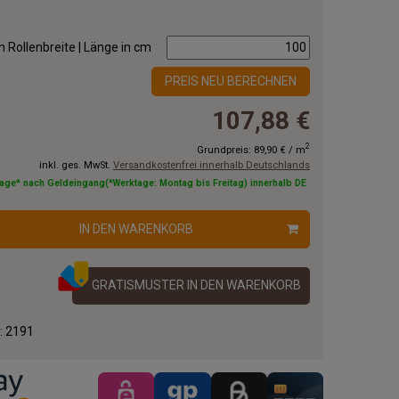
 Rollenbreite | Länge in cm
PREIS NEU BERECHNEN
107,88 €
2
Grundpreis:
89,90 €
/
m
inkl. ges. MwSt.
Versandkostenfrei innerhalb Deutschlands
tage* nach Geldeingang(*Werktage: Montag bis Freitag) innerhalb DE
IN DEN WARENKORB
GRATISMUSTER IN DEN WARENKORB
.:
2191