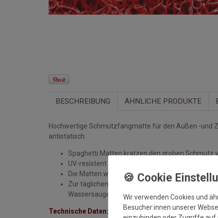
BESCHREIBUNG
ÄHNLICHE PRODUKTE
Hochwertige Schmutzfangmatte für den Außen -und Zwi
antistatisch.
Spaghetti Matten kratzen den groben Schmutz 
UV-resistent
Die Matten werden zur Grundreinigung aufgehob
Zur täglichen Reinigung wird die Matte abgesaug
Wassersauger, oder Sprühextraktionsmaschine)
Wir verwenden Cookies und äh
Besucher:innen unserer Webseit
Technische Daten:
einzubinden oder Zugriffe auf 