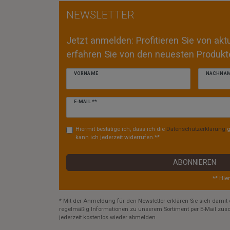
NEWSLETTER
Jetzt anmelden: Profitieren Sie von ak
erfahren Sie von den neuesten Produkte
VORNAME
NACHNA
Newsletter
E-MAIL **
Honig
Hiermit bestätige ich, dass ich die
Daten­schutz­erklärung
g
kann ich jederzeit widerrufen.**
ABONNIEREN
** Hie
* Mit der Anmeldung für den Newsletter erklären Sie sich damit 
regelmäßig Informationen zu unserem Sortiment per E-Mail zusc
jederzeit kostenlos wieder abmelden.