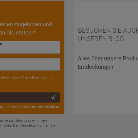
tuellen Angeboten und
BESUCHEN SIE AUC
n als erstes.*
UNSEREN BLOG
ME
Alles über unsere Produ
Entdeckungen.
elesen habe. Meine Einwilligung
rbei handelt es sich um ein Pflichtfeld.
einverstanden, dass wir Ihnen
hicken. Den Newsletter können Sie