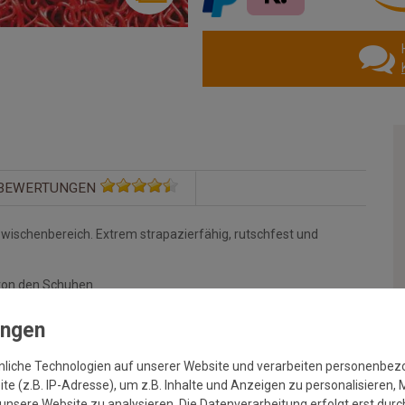
BEWERTUNGEN
schenbereich. Extrem strapazierfähig, rutschfest und
von den Schuhen
en, über eine Stange gehängt und ausgespritzt
t (bei trockenem Wetter mit Staubsauger, bei Nässe mit
nliche Technologien auf unserer Website und verarbeiten personenbe
e (z.B. IP-Adresse), um z.B. Inhalte und Anzeigen zu personalisieren, 
unsere Website zu analysieren. Die Datenverarbeitung erfolgt erst durch