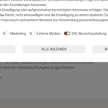
r in den Einstellungen benennen.
 Einwilligung oder aufgrund eines berechtigten Interesses erfolgen. Di
as Recht, nicht einzuwilligen und die Einwilligung zu einem späteren Z
er
Impressum
und weitere Hinweise zur Verwendung personenbezogene
 6 laufende Meter.
Marketing
Externe Medien
DHL Wunschzustellung
edoch variabel - bitte geben Sie in das Mengenfeld Ihre
bei Maßanfertigungen das Rückgaberecht nicht gegeben ist.
ALLE ABLEHNEN
A
+/- 5%, sowie Farbabweichungen zwischen Bildschirmfoto und
ngen sind vom Umtausch/Rückgabe ausgeschlossen.
»