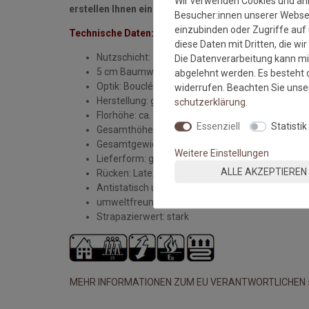
Wir verwenden Cookies und äh
erstellen Ihnen ein unverbindliches Angebot. Die Li
Besucher:innen unserer Webseit
einzubinden oder Zugriffe auf 
Technische Daten:
diese Daten mit Dritten, die wi
Nutzschicht: 100% Sisal
Die Datenverarbeitung kann mit
5 cm Baumwollbordüre
abgelehnt werden. Es besteht d
Optik: Bouclé
widerrufen. Beachten Sie uns
Herstellung: gewebt
schutz­erklärung
.
Florhöhe: ca. 5 mm
Essenziell
Statistik
Gesamthöhe: ca. 6 mm
Gesamtgewicht: ca. 1900 gr./m²
Weitere Einstellungen
Lieferform: gerollt
ALLE AKZEPTIEREN
Rücken: Latexwaffelrücken
Antistatisch und Fußbodenheizung geeignet
umweltfreundlich und schadstoffgeprüft
Strapazierwert: stark
MEHR INFORMATIONEN ZUM EU VERANTWORTLICHEN 