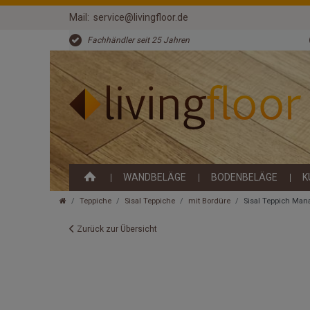
Mail:
service@livingfloor.de
Fachhändler seit 25 Jahren
WANDBELÄGE
BODENBELÄGE
K
Teppiche
Sisal Teppiche
mit Bordüre
Sisal Teppich Man
Zurück zur Übersicht