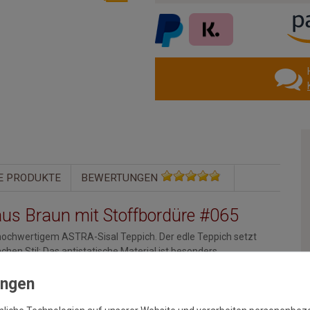
E PRODUKTE
BEWERTUNGEN
aus Braun mit Stoffbordüre #065
chwertigem ASTRA-Sisal Teppich. Der edle Teppich setzt
Sachen Stil: Das antistatische Material ist besonders
exrücken, somit ist ein Verrtuschen des Teppichs fast unmöglich.
ntaktieren Sie uns unter
service@livingfloor.com
und wir