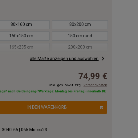
80x160 cm
80x200 cm
150x150 cm
150 cm rund
165x235 cm
200x200 cm
200x250 cm
alle Maße anzeigen und auswählen
200x290 cm
250 cm rund
250x300 cm
74,99 €
300x300 cm
300 cm rund
inkl. ges. MwSt. zzgl.
Versandkosten
tage* nach Geldeingang(*Werktage: Montag bis Freitag) innerhalb DE
300x400 cm
IN DEN WARENKORB
.:
3040-65 | 065 Mocca23