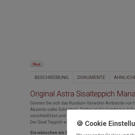
BESCHREIBUNG
DOKUMENTE
ÄHNLICH
Original Astra Sisalteppich Man
Gönnen Sie sich das Rundum-Verwöhn-Ambiente von ho
Akzente voller Schönheit. Zeitlos ist Sisal nicht nur in 
verschleißfest und sehr haltbar. Der Rücken ist ein Lat
Der Sisal Teppich wird im gerollten Zustand geliefert.
Sie wünschen ein Sondermaß? Kein Problem! Bitte ko