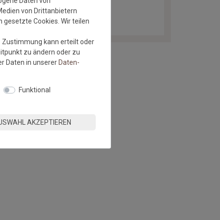
zogene Daten von
Stoffbordüre #065
Medien von Drittanbietern
 gesetzte Cookies. Wir teilen
e Zustimmung kann erteilt oder
eitpunkt zu ändern oder zu
r Daten in unserer
Daten­
Funktional
USWAHL AKZEPTIEREN