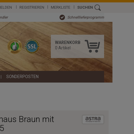
ELDEN
REGISTRIEREN
MERKLISTE
SUCHEN
ändler
Schnelllieferprogramm
WARENKORB
0
Artikel
SONDERPOSTEN
naus Braun mit
65