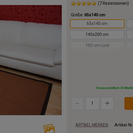
(7 Rezensionen)
Größe:
65x140 cm
65x140 cm
140x200 cm
160 cm rund
200 cm rund
250x250 cm
250x350 cm
Voraussichtlich 30 Werk
350 cm rund
ARTIKEL MERKEN
Artikel-Nr