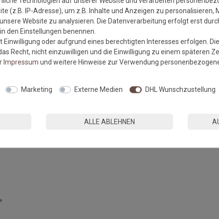
nliche Technologien auf unserer Website und verarbeiten personenbe
eferzeit bei Sondermaßanfertigungen beträgt ca. 2 Wochen.
e (z.B. IP-Adresse), um z.B. Inhalte und Anzeigen zu personalisieren, 
unsere Website zu analysieren. Die Datenverarbeitung erfolgt erst durch
r in den Einstellungen benennen.
 Einwilligung oder aufgrund eines berechtigten Interesses erfolgen. Di
as Recht, nicht einzuwilligen und die Einwilligung zu einem späteren Z
er
Impressum
und weitere Hinweise zur Verwendung personenbezogene
Marketing
Externe Medien
DHL Wunschzustellung
ALLE ABLEHNEN
A
»