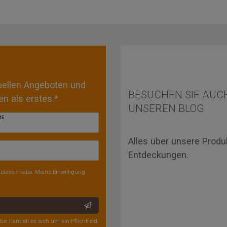
tuellen Angeboten und
BESUCHEN SIE AUC
n als erstes.*
UNSEREN BLOG
ME
Alles über unsere Produ
Entdeckungen.
elesen habe. Meine Einwilligung
rbei handelt es sich um ein Pflichtfeld.