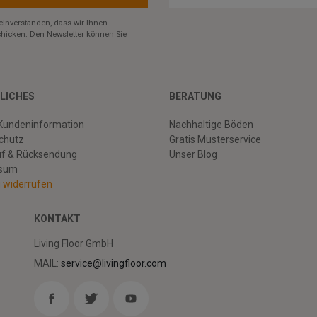
einverstanden, dass wir Ihnen
hicken. Den Newsletter können Sie
LICHES
BERATUNG
Kundeninformation
Nachhaltige Böden
chutz
Gratis Musterservice
uf & Rücksendung
Unser Blog
ssum
g widerrufen
KONTAKT
Living Floor GmbH
MAIL:
service@livingfloor.com