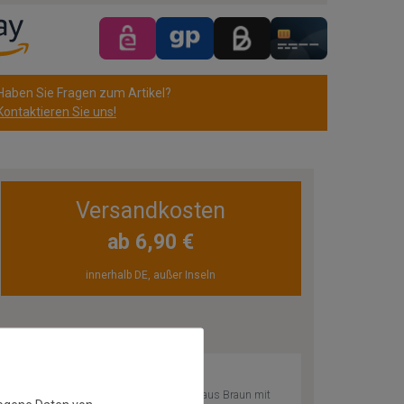
Haben Sie Fragen zum Artikel?
Kontaktieren Sie uns!
Versandkosten
ab 6,90 €
innerhalb DE, außer Inseln
ZULETZT ANGESEHEN
Sisal Teppich Manaus Braun mit