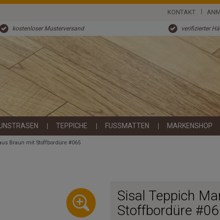
KONTAKT
ANM
kostenloser Musterversand
verifizierter H
UNSTRASEN
TEPPICHE
FUSSMATTEN
MARKENSHOP
aus Braun mit Stoffbordüre #065
Sisal Teppich Ma
Stoffbordüre #0