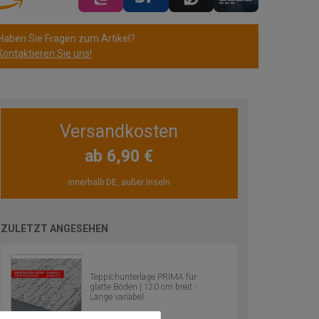
Haben Sie Fragen zum Artikel?
Kontaktieren Sie uns!
Versandkosten
ab 6,90 €
innerhalb DE, außer Inseln
ZULETZT ANGESEHEN
Teppichunterlage PRIMA für
glatte Böden | 120 cm breit -
Länge variabel