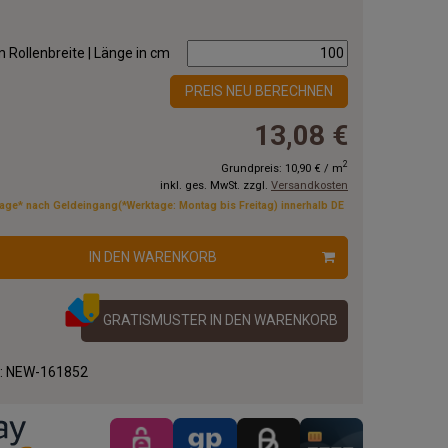
 Rollenbreite | Länge in cm
PREIS NEU BERECHNEN
13,08 €
2
Grundpreis:
10,90 €
/
m
inkl. ges. MwSt. zzgl.
Versandkosten
tage* nach Geldeingang(*Werktage: Montag bis Freitag) innerhalb DE
IN DEN WARENKORB
GRATISMUSTER IN DEN WARENKORB
.:
NEW-161852