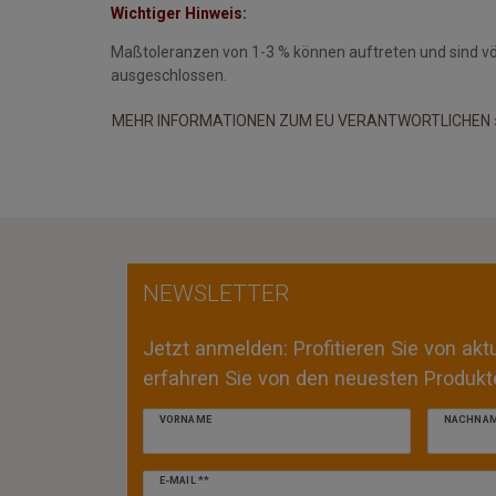
Wichtiger Hinweis:
Maßtoleranzen von 1-3 % können auftreten und sind v
ausgeschlossen.
MEHR INFORMATIONEN ZUM EU VERANTWORTLICHEN 
NEWSLETTER
Jetzt anmelden: Profitieren Sie von ak
erfahren Sie von den neuesten Produkte
VORNAME
NACHNA
Newsletter
E-MAIL **