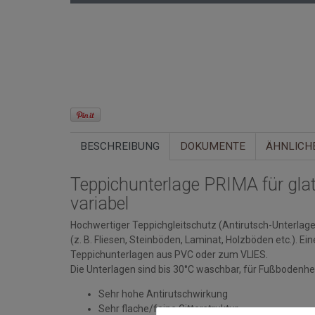
BESCHREIBUNG
DOKUMENTE
ÄHNLICH
Teppichunterlage PRIMA für glat
variabel
Hochwertiger Teppichgleitschutz (Antirutsch-Unterlage
(z. B. Fliesen, Steinböden, Laminat, Holzböden etc.). E
Teppichunterlagen aus PVC oder zum VLIES.
Die Unterlagen sind bis 30°C waschbar, für Fußbodenhei
Sehr hohe Antirutschwirkung
Sehr flache/feine Gitterstruktur