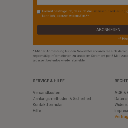
Honig
Hiermit bestätige ich, dass ich die
Daten­schutz­erklärung
g
kann ich jederzeit widerrufen.**
ABONNIEREN
** Hie
* Mit der Anmeldung für den Newsletter erklären Sie sich damit 
regelmäßig Informationen zu unserem Sortiment per E-Mail zusc
jederzeit kostenlos wieder abmelden.
SERVICE & HILFE
RECHT
Versandkosten
AGB & 
Zahlungsmethoden & Sicherheit
Datens
Kontaktformular
Widerr
Hilfe
Impre
Vertra