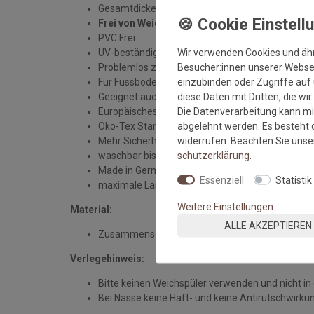
Gesamtdicke: ca 1 mm
Frei von Weichmachern
PVC Frei
Wir verwenden Cookies und äh
UV-beständig
Besucher:innen unserer Webseit
Problemlos zu verlegen und zu schneiden
einzubinden oder Zugriffe auf 
Für Fussbodenheizung geeignet
diese Daten mit Dritten, die wi
Geeignet auch für Kurzfloorteppiche
Die Datenverarbeitung kann mit
Europäisches Patent EP 4004273
abgelehnt werden. Es besteht d
Öko-Tex Standard 100
widerrufen. Beachten Sie uns
Mehr Sicherheit bei erhöhtem Trittkomfort
schutz­erklärung
.
waschbar bis 30°C
Made in Germany
Essenziell
Statistik
maximale Länge an einem Stück: 30 m
Weitere Einstellungen
Material:
ALLE AKZEPTIEREN
Zusammensetzung PES/Glasgarn Gewebe beidseit
Verlegehinweis:
Bitte keinen Weichspüler verwenden und nicht in
Bei Nässe keine Haft- und keine Antirutschwirku