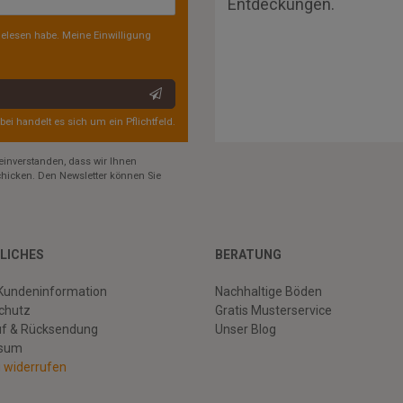
Entdeckungen.
elesen habe. Meine Einwilligung
rbei handelt es sich um ein Pflichtfeld.
einverstanden, dass wir Ihnen
hicken. Den Newsletter können Sie
LICHES
BERATUNG
Kundeninformation
Nachhaltige Böden
chutz
Gratis Musterservice
uf & Rücksendung
Unser Blog
ssum
g widerrufen