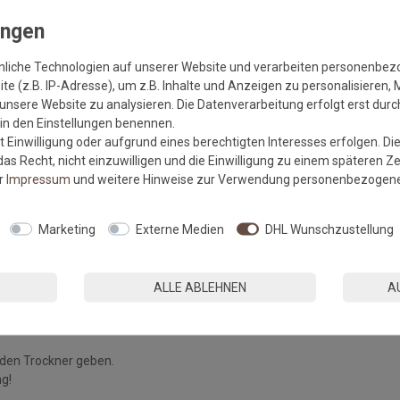
nliche Technologien auf unserer Website und verarbeiten personenbe
e (z.B. IP-Adresse), um z.B. Inhalte und Anzeigen zu personalisieren, 
unsere Website zu analysieren. Die Datenverarbeitung erfolgt erst durch
r in den Einstellungen benennen.
 Einwilligung oder aufgrund eines berechtigten Interesses erfolgen. Di
as Recht, nicht einzuwilligen und die Einwilligung zu einem späteren Z
er
Impressum
und weitere Hinweise zur Verwendung personenbezogene
Marketing
Externe Medien
DHL Wunschzustellung
ALLE ABLEHNEN
A
ig beschichtet mit speziellem Acrylat-Schaum.
 den Trockner geben.
ng!