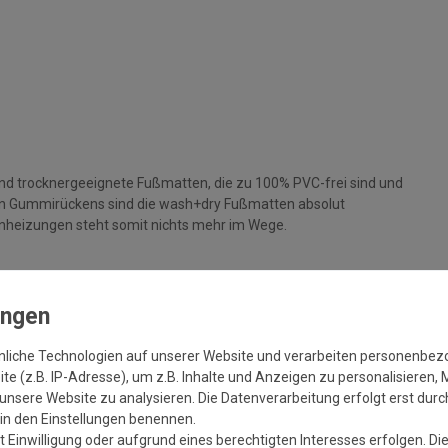
und trocknergeeignete Fußmatten, die zu 100% PVC-frei sind und
gen Gummirückens sind die wash+dry Fußmatten absolut
nheizungen steht somit nichts mehr im Wege.
parat bei angegebener Temperatur mit Feinwaschmittel,
 90°C in den Trockner oder flach zum Trocknen aus. Dadurch
rt und transportbedingte Falten und Knicke werden wieder glatt.
nliche Technologien auf unserer Website und verarbeiten personenbe
Sie werden überrascht sein, wie viele
e (z.B. IP-Adresse), um z.B. Inhalte und Anzeigen zu personalisieren, 
unsere Website zu analysieren. Die Datenverarbeitung erfolgt erst durch
r in den Einstellungen benennen.
 Einwilligung oder aufgrund eines berechtigten Interesses erfolgen. Di