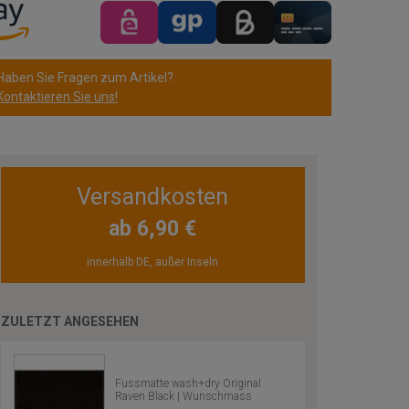
Haben Sie Fragen zum Artikel?
Kontaktieren Sie uns!
Versandkosten
ab 6,90 €
innerhalb DE, außer Inseln
ZULETZT ANGESEHEN
Fussmatte wash+dry Original
Raven Black | Wunschmass