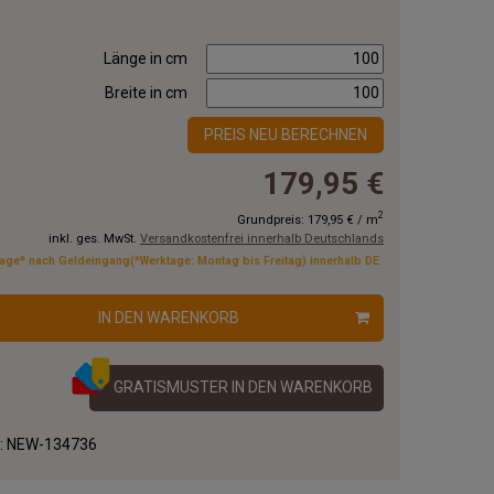
Länge in cm
Breite in cm
PREIS NEU BERECHNEN
179,95 €
2
Grundpreis:
179,95 €
/
m
inkl. ges. MwSt.
Versandkostenfrei innerhalb Deutschlands
tage* nach Geldeingang(*Werktage: Montag bis Freitag) innerhalb DE
IN DEN WARENKORB
GRATISMUSTER IN DEN WARENKORB
.:
NEW-134736