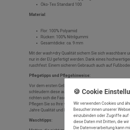
Öko-Tex Standard 100
Material
:
Flor: 100% Polyamid
Rücken: 100% Nitrilgummi
Gesamtdicke: ca. 9 mm
Mit der wash+dry Qualität sichern Sie sich waschbare 
nur in der EU gefertigt werden. Dank eines hochwerti
ruschfest. Einem sicheren Gebrauch auch auf Fußbode
Pflegetipps und Pflegehinweise:
Vor dem ersten Gebrauch waschen Sie die Fußmatte se
schleudern diese auf niedriger Stufe und legen sie bei
richten sich die Fasern auf, der Mattenflor wird aktivie
Wir verwenden Cookies und äh
Pflegen Sie so Ihre wash+dry Fußmatte regelmäßig und 
Besucher:innen unserer Webseit
Jahre Qualität und Farbe erhalten bleiben.
einzubinden oder Zugriffe auf 
Waschtipps:
diese Daten mit Dritten, die wi
Die Datenverarbeitung kann mit