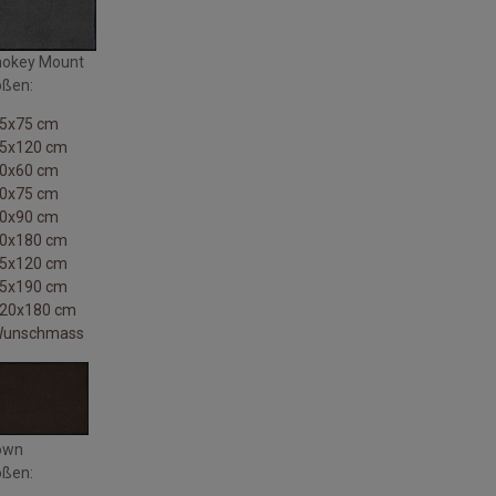
okey Mount
ößen:
35x75 cm
35x120 cm
40x60 cm
50x75 cm
60x90 cm
60x180 cm
75x120 cm
75x190 cm
120x180 cm
Wunschmass
own
ößen: