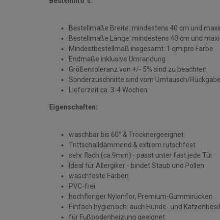
Bestellinfo´s:
Bestellmaße Breite: mindestens 40 cm und maxim
Bestellmaße Länge: mindestens 40 cm und maxi
Mindestbestellmaß insgesamt: 1 qm pro Farbe
Endmaße inklusive Umrandung
Größentoleranz von +/- 5% sind zu beachten
Sonderzuschnitte sind vom Umtausch/Rückgabe
Lieferzeit ca. 3-4 Wochen
Eigenschaften:
waschbar bis 60° & Trocknergeeignet
Trittschalldämmend & extrem rutschfest
sehr flach (ca.9mm) - passt unter fast jede Tür
Ideal für Allergiker - bindet Staub und Pollen
waschfeste Farben
PVC-frei
hochfloriger Nylonflor, Premium-Gummirücken
Einfach hygienisch: auch Hunde- und Katzenbesi
für Fußbodenheizung geeignet