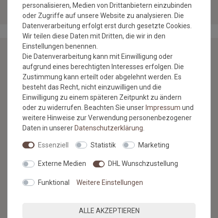
personalisieren, Medien von Drittanbietern einzubinden
oder Zugriffe auf unsere Website zu analysieren. Die
Datenverarbeitung erfolgt erst durch gesetzte Cookies.
Wir teilen diese Daten mit Dritten, die wir in den
Einstellungen benennen.
Die Datenverarbeitung kann mit Einwilligung oder
aufgrund eines berechtigten Interesses erfolgen. Die
NEWSLETTER
Zustimmung kann erteilt oder abgelehnt werden. Es
besteht das Recht, nicht einzuwilligen und die
Jetzt anmelden: Profitieren Sie von aktuellen Angeboten
Einwilligung zu einem späteren Zeitpunkt zu ändern
und erfahren Sie von den neuesten Produkten als
oder zu widerrufen. Beachten Sie unser
Impressum
und
erstes.*
weitere Hinweise zur Verwendung personenbezogener
Daten in unserer
Daten­schutz­erklärung
.
VORNAME
NACHNAME
Essenziell
Statistik
Marketing
Newsletter
E-MAIL **
Externe Medien
DHL Wunschzustellung
Honig
Funktional
Weitere Einstellungen
Hiermit bestätige ich, dass ich die
Daten­schutz­erklärung
gelesen
habe. Meine Einwilligung kann ich jederzeit widerrufen.**
ALLE AKZEPTIEREN
ABONNIEREN