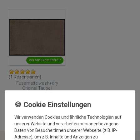
Versandkostenfrei*
(1 Rezensionen)
Fussmatte wash+dry
Original Taupe |
Wunschmass
2
Grundpreis:
179,95 €
/
m
inkl. ges. MwSt.
Versandkostenfrei*
Wir verwenden Cookies und ähnliche Technologien auf
unserer Website und verarbeiten personenbezogene
Daten von Besucher:innen unserer Webseite (z.B. IP-
Adresse), um z.B. Inhalte und Anzeigen zu
WUNSCHMASS VON LIVING FLOOR GMBH