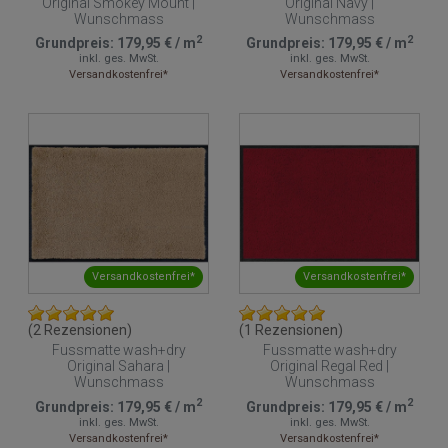
Original Smokey Mount |
Original Navy |
Wunschmass
Wunschmass
2
2
Grundpreis:
179,95 €
/
m
Grundpreis:
179,95 €
/
m
inkl. ges. MwSt.
inkl. ges. MwSt.
Versandkostenfrei*
Versandkostenfrei*
Versandkostenfrei*
Versandkostenfrei*
(2 Rezensionen)
(1 Rezensionen)
Fussmatte wash+dry
Fussmatte wash+dry
Original Sahara |
Original Regal Red |
Wunschmass
Wunschmass
2
2
Grundpreis:
179,95 €
/
m
Grundpreis:
179,95 €
/
m
inkl. ges. MwSt.
inkl. ges. MwSt.
Versandkostenfrei*
Versandkostenfrei*