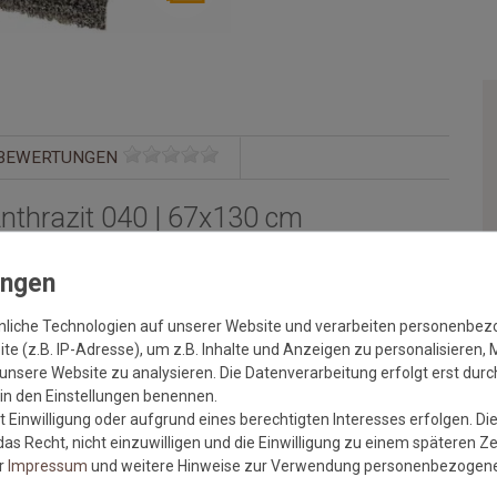
BEWERTUNGEN
nthrazit 040 | 67x130 cm
len Farben und trendigen Designs. Mit Samoa verzaubern Sie
jedes Wohnzimmer wird zum Hingucker. Durch seinen dichten und
sonders
ibt es in 7 Standardgrößen, in einfarbigen und
nliche Technologien auf unserer Website und verarbeiten personenbe
aß.
e (z.B. IP-Adresse), um z.B. Inhalte und Anzeigen zu personalisieren, 
unsere Website zu analysieren. Die Datenverarbeitung erfolgt erst durch
r in den Einstellungen benennen.
 Einwilligung oder aufgrund eines berechtigten Interesses erfolgen. Di
as Recht, nicht einzuwilligen und die Einwilligung zu einem späteren Z
er
Impressum
und weitere Hinweise zur Verwendung personenbezogene