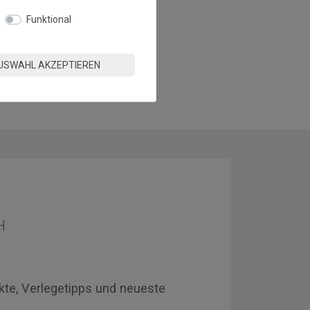
Funktional
USWAHL AKZEPTIEREN
H
kte, Verlegetipps und neueste