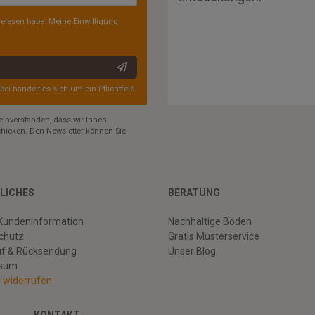
elesen habe. Meine Einwilligung
rbei handelt es sich um ein Pflichtfeld.
einverstanden, dass wir Ihnen
hicken. Den Newsletter können Sie
LICHES
BERATUNG
Kundeninformation
Nachhaltige Böden
chutz
Gratis Musterservice
uf & Rücksendung
Unser Blog
ssum
g widerrufen
KONTAKT