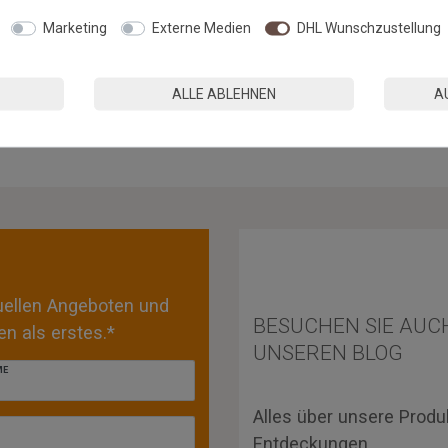
hdüse)
Marketing
Externe Medien
DHL Wunschzustellung
ALLE ABLEHNEN
A
»
tuellen Angeboten und
BESUCHEN SIE AUC
n als erstes.*
UNSEREN BLOG
ME
Alles über unsere Produ
Entdeckungen.