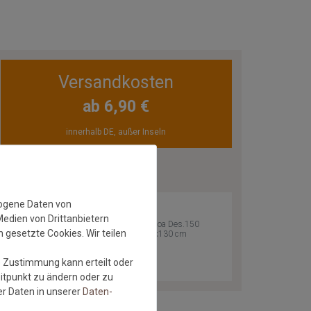
Versandkosten
ab 6,90 €
innerhalb DE, außer Inseln
ZULETZT ANGESEHEN
zogene Daten von
Medien von Drittanbietern
Astra Teppich Samoa Des.150
 gesetzte Cookies. Wir teilen
Anthrazit 040 | 67x130 cm
Versandkostenfrei*
e Zustimmung kann erteilt oder
eitpunkt zu ändern oder zu
r Daten in unserer
Daten­