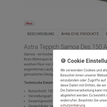
BESCHREIBUNG
ÄHNLICHE PRODUKTE
Astra Teppich Samoa Des.150 A
Samoa - ein hochwertiger Webteppich in besonders vie
Ihren Wohnraum in eine Wohlfühloase und garantiert 
weichen Floor von 20 mm sorgt der Teppich für ein be
angenehmes Laufgefühl. Den Samoa Teppich von Astra g
Wir verwenden Cookies und äh
gemusterten Designs, sowie im individuellen Wunschm
Besucher:innen unserer Webseit
einzubinden oder Zugriffe auf 
Technische Details:
diese Daten mit Dritten, die wi
Die Datenverarbeitung kann mit
Nutzschicht: 100% Polypropylen
abgelehnt werden. Es besteht d
Herstellungsart: maschinell gewebt
widerrufen. Beachten Sie uns
Gesamtgewicht: 3.300 gr/qm
schutz­erklärung
.
Gesamtdicke: ca. 20 mm