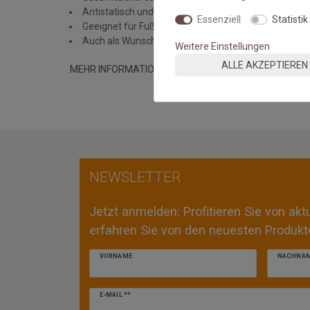
Antistatisch und Pflegeleicht (Staubsauger mit Flac
Essenziell
Statistik
Geeignet für Fußbodenheizung
Auch als Wunschmaßteppich erhältlich
Weitere Einstellungen
ALLE AKZEPTIEREN
MEHR INFORMATIONEN ZUM EU VERANTWORTLICHEN 
NEWSLETTER
Jetzt anmelden: Profitieren Sie von ak
erfahren Sie von den neuesten Produkte
VORNAME
NACHNA
Newsletter
E-MAIL **
Honig