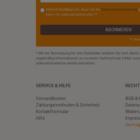
Hiermit bestätige ich, dass ich die
Daten­schutz­erklärung
g
kann ich jederzeit widerrufen.**
ABONNIEREN
** Hie
* Mit der Anmeldung für den Newsletter erklären Sie sich damit 
regelmäßig Informationen zu unserem Sortiment per E-Mail zusc
jederzeit kostenlos wieder abmelden.
SERVICE & HILFE
RECHT
Versandkosten
AGB & 
Zahlungsmethoden & Sicherheit
Datens
Kontaktformular
Widerr
Hilfe
Impre
Vertra