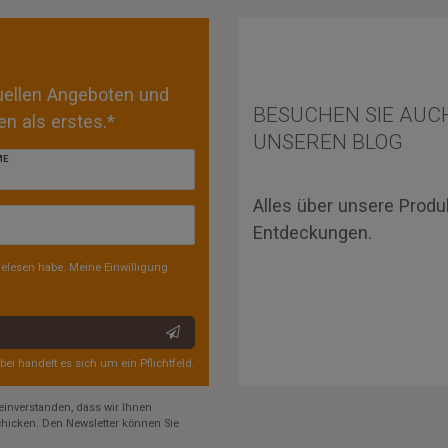
tuellen Angeboten und
BESUCHEN SIE AUC
n als erstes.*
UNSEREN BLOG
ME
Alles über unsere Produ
Entdeckungen.
elesen habe. Meine Einwilligung
rbei handelt es sich um ein Pflichtfeld.
einverstanden, dass wir Ihnen
hicken. Den Newsletter können Sie