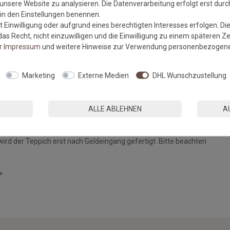
unsere Website zu analysieren. Die Datenverarbeitung erfolgt erst durch
r in den Einstellungen benennen.
 Einwilligung oder aufgrund eines berechtigten Interesses erfolgen. Di
as Recht, nicht einzuwilligen und die Einwilligung zu einem späteren Z
er
Impressum
und weitere Hinweise zur Verwendung personenbezogene
hdüse)
Marketing
Externe Medien
DHL Wunschzustellung
ALLE ABLEHNEN
A
d bei Teppichen handelsüblich und stellen keinen Mangel dar.
esem Fall sind vom Umtausch/Rückgabe ausgeschlossen.
wird der Teppich erst nach Geldeingang gefertigt. Bitte beachten
»