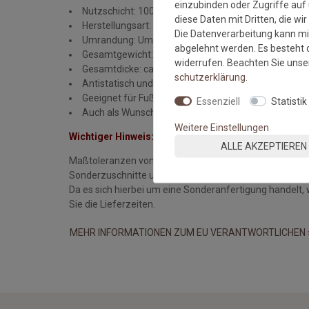
einzubinden oder Zugriffe auf 
Nutzschicht: 100% Polypropylen
diese Daten mit Dritten, die wi
Herstellungsart: maschinell gewebt
Die Datenverarbeitung kann mit
Umrandung: Umkettelung
abgelehnt werden. Es besteht d
Gesamtgewicht: 3.300 gr/qm
widerrufen. Beachten Sie uns
Gesamtdicke: ca. 20 mm
schutz­erklärung
.
Antistatisch und Pflegeleicht (Staubsauger mit Flac
Geeignet für Fußbodenheizung
Essenziell
Statistik
Auch als Wunschmaßteppich erhältlich
Weitere Einstellungen
Wichtiger Hinweis:
ALLE AKZEPTIEREN
Maßtoleranzen von ca. 1-3 cm können auftreten und sin
Sonderzuschnitte und Sonderanfertigungen wie in di
Da es sich hierbei um eine Sonderanfertigung handelt, 
Sie die Lieferzeiten.
MEHR INFORMATIONEN ZUM EU VERANTWORTLICHEN 