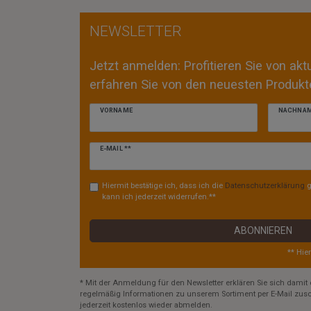
NEWSLETTER
Jetzt anmelden: Profitieren Sie von ak
erfahren Sie von den neuesten Produkte
VORNAME
NACHNA
Newsletter
E-MAIL **
Honig
Hiermit bestätige ich, dass ich die
Daten­schutz­erklärung
g
kann ich jederzeit widerrufen.**
ABONNIEREN
** Hie
* Mit der Anmeldung für den Newsletter erklären Sie sich damit 
regelmäßig Informationen zu unserem Sortiment per E-Mail zusc
jederzeit kostenlos wieder abmelden.