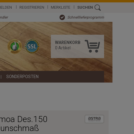
ELDEN
REGISTRIEREN
MERKLISTE
SUCHEN
ändler
Schnelllieferprogramm
WARENKORB
0
Artikel
SONDERPOSTEN
amoa Des.150
 Wunschmaß