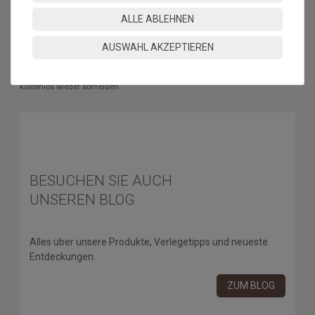
ABONNIEREN
ALLE ABLEHNEN
** Hierbei handelt es sich um ein Pflichtfeld.
AUSWAHL AKZEPTIEREN
* Mit der Anmeldung für den Newsletter erklären Sie sich damit
einverstanden, dass wir Ihnen regelmäßig Informationen zu unserem
Sortiment per E-Mail zuschicken. Den Newsletter können Sie jederzeit
kostenlos wieder abmelden.
BESUCHEN SIE AUCH
UNSEREN BLOG
Alles über unsere Produkte, Verlegetipps und neueste
Entdeckungen.
ZUM BLOG