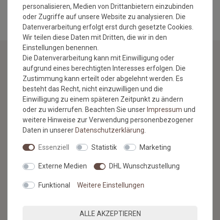
personalisieren, Medien von Drittanbietern einzubinden
oder Zugriffe auf unsere Website zu analysieren. Die
Datenverarbeitung erfolgt erst durch gesetzte Cookies.
Wir teilen diese Daten mit Dritten, die wir in den
Einstellungen benennen.
Die Datenverarbeitung kann mit Einwilligung oder
aufgrund eines berechtigten Interesses erfolgen. Die
NEWSLETTER
Zustimmung kann erteilt oder abgelehnt werden. Es
besteht das Recht, nicht einzuwilligen und die
Jetzt anmelden: Profitieren Sie von aktuellen Angeboten
Einwilligung zu einem späteren Zeitpunkt zu ändern
und erfahren Sie von den neuesten Produkten als
oder zu widerrufen. Beachten Sie unser
Impressum
und
erstes.*
weitere Hinweise zur Verwendung personenbezogener
Daten in unserer
Daten­schutz­erklärung
.
VORNAME
NACHNAME
Essenziell
Statistik
Marketing
Newsletter
E-MAIL **
Externe Medien
DHL Wunschzustellung
Honig
Funktional
Weitere Einstellungen
Hiermit bestätige ich, dass ich die
Daten­schutz­erklärung
gelesen
habe. Meine Einwilligung kann ich jederzeit widerrufen.**
ALLE AKZEPTIEREN