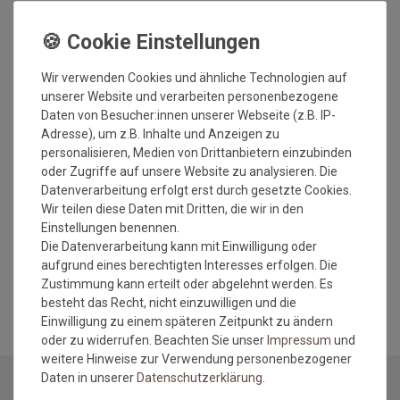
Gesamtdicke: ca. 20 mm
Antistatisch und Pflegeleicht (Staubsauger mit Flachdüse)
Geeignet für Fußbodenheizung
Auch als Wunschmaßteppich erhältlich
Wir verwenden Cookies und ähnliche Technologien auf
unserer Website und verarbeiten personenbezogene
Wichtiger Hinweis:
Daten von Besucher:innen unserer Webseite (z.B. IP-
Maßtoleranzen von ca. 1-3 cm können auftreten und sind bei
Adresse), um z.B. Inhalte und Anzeigen zu
Teppichen handelsüblich und stellen keinen Mangel dar.
personalisieren, Medien von Drittanbietern einzubinden
Sonderzuschnitte und Sonderanfertigungen wie in diesem
oder Zugriffe auf unsere Website zu analysieren. Die
Fall sind vom Umtausch/Rückgabe ausgeschlossen.
Datenverarbeitung erfolgt erst durch gesetzte Cookies.
Da es sich hierbei um eine Sonderanfertigung handelt, wird
Wir teilen diese Daten mit Dritten, die wir in den
der Teppich erst nach Geldeingang gefertigt. Bitte beachten
Einstellungen benennen.
Sie die Lieferzeiten.
Die Datenverarbeitung kann mit Einwilligung oder
aufgrund eines berechtigten Interesses erfolgen. Die
MEHR INFORMATIONEN ZUM EU VERANTWORTLICHEN »
Zustimmung kann erteilt oder abgelehnt werden. Es
besteht das Recht, nicht einzuwilligen und die
Einwilligung zu einem späteren Zeitpunkt zu ändern
oder zu widerrufen. Beachten Sie unser
Impressum
und
weitere Hinweise zur Verwendung personenbezogener
Daten in unserer
Daten­schutz­erklärung
.