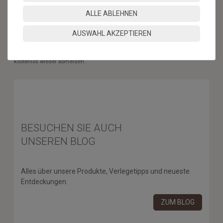
ABONNIEREN
ALLE ABLEHNEN
** Hierbei handelt es sich um ein Pflichtfeld.
AUSWAHL AKZEPTIEREN
* Mit der Anmeldung für den Newsletter erklären Sie sich damit
einverstanden, dass wir Ihnen regelmäßig Informationen zu unserem
Sortiment per E-Mail zuschicken. Den Newsletter können Sie jederzeit
kostenlos wieder abmelden.
BESUCHEN SIE AUCH
UNSEREN BLOG
Alles über unsere Produkte, Verlegetipps und neueste
Entdeckungen.
ZUM BLOG