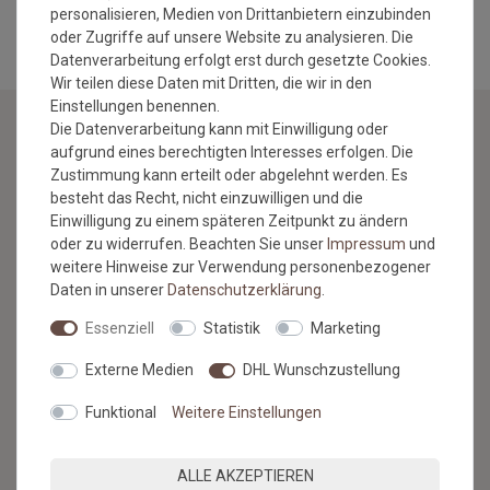
personalisieren, Medien von Drittanbietern einzubinden
oder Zugriffe auf unsere Website zu analysieren. Die
Datenverarbeitung erfolgt erst durch gesetzte Cookies.
Wir teilen diese Daten mit Dritten, die wir in den
Einstellungen benennen.
Die Datenverarbeitung kann mit Einwilligung oder
aufgrund eines berechtigten Interesses erfolgen. Die
NEWSLETTER
Zustimmung kann erteilt oder abgelehnt werden. Es
besteht das Recht, nicht einzuwilligen und die
Jetzt anmelden: Profitieren Sie von aktuellen Angeboten
Einwilligung zu einem späteren Zeitpunkt zu ändern
und erfahren Sie von den neuesten Produkten als
oder zu widerrufen. Beachten Sie unser
Impressum
und
erstes.*
weitere Hinweise zur Verwendung personenbezogener
Daten in unserer
Daten­schutz­erklärung
.
VORNAME
NACHNAME
Essenziell
Statistik
Marketing
Newsletter
E-MAIL **
Externe Medien
DHL Wunschzustellung
Honig
Funktional
Weitere Einstellungen
Hiermit bestätige ich, dass ich die
Daten­schutz­erklärung
gelesen
habe. Meine Einwilligung kann ich jederzeit widerrufen.**
ALLE AKZEPTIEREN