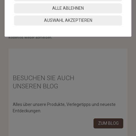
ABONNIEREN
ALLE ABLEHNEN
** Hierbei handelt es sich um ein Pflichtfeld.
AUSWAHL AKZEPTIEREN
* Mit der Anmeldung für den Newsletter erklären Sie sich damit
einverstanden, dass wir Ihnen regelmäßig Informationen zu unserem
Sortiment per E-Mail zuschicken. Den Newsletter können Sie jederzeit
kostenlos wieder abmelden.
BESUCHEN SIE AUCH
UNSEREN BLOG
Alles über unsere Produkte, Verlegetipps und neueste
Entdeckungen.
ZUM BLOG