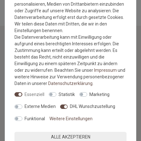
personalisieren, Medien von Drittanbietern einzubinden
oder Zugriffe auf unsere Website zu analysieren. Die
Datenverarbeitung erfolgt erst durch gesetzte Cookies.
Wir teilen diese Daten mit Dritten, die wir in den
Einstellungen benennen.
Die Datenverarbeitung kann mit Einwilligung oder
aufgrund eines berechtigten Interesses erfolgen. Die
NEWSLETTER
Zustimmung kann erteilt oder abgelehnt werden. Es
besteht das Recht, nicht einzuwilligen und die
Jetzt anmelden: Profitieren Sie von aktuellen Angeboten
Einwilligung zu einem späteren Zeitpunkt zu ändern
und erfahren Sie von den neuesten Produkten als
oder zu widerrufen. Beachten Sie unser
Impressum
und
erstes.*
weitere Hinweise zur Verwendung personenbezogener
Daten in unserer
Daten­schutz­erklärung
.
VORNAME
NACHNAME
Essenziell
Statistik
Marketing
Newsletter
E-MAIL **
Externe Medien
DHL Wunschzustellung
Honig
Funktional
Weitere Einstellungen
Hiermit bestätige ich, dass ich die
Daten­schutz­erklärung
gelesen
habe. Meine Einwilligung kann ich jederzeit widerrufen.**
ALLE AKZEPTIEREN