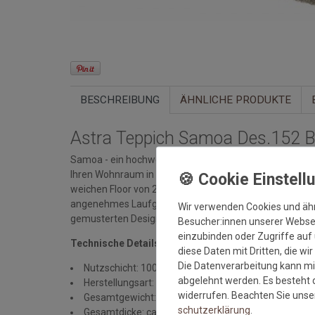
BESCHREIBUNG
ÄHNLICHE PRODUKTE
Astra Teppich Samoa Des.152 B
Samoa - ein hochwertiger Webteppich in besonders vie
Ihren Wohnraum in eine Wohlfühloase und garantiert 
weichen Floor von 20 mm sorgt der Teppich für ein be
angenehmes Laufgefühl. Den Samoa Teppich von Astra g
Wir verwenden Cookies und äh
gemusterten Designs, sowie im individuellen Wunschm
Besucher:innen unserer Webseit
einzubinden oder Zugriffe auf 
Technische Details:
diese Daten mit Dritten, die wi
Die Datenverarbeitung kann mit
Nutzschicht: 100% Polypropylen
abgelehnt werden. Es besteht d
Herstellungsart: maschinell gewebt
widerrufen. Beachten Sie uns
Gesamtgewicht: 3.300 gr/qm
schutz­erklärung
.
Gesamtdicke: ca. 20 mm