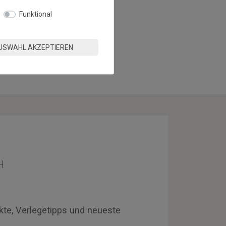
Funktional
USWAHL AKZEPTIEREN
H
kte, Verlegetipps und neueste