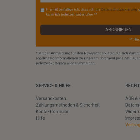
Hiermit bestätige ich, dass ich die
Daten­schutz­erklärung
g
kann ich jederzeit widerrufen.**
ABONNIEREN
** Hie
* Mit der Anmeldung für den Newsletter erklären Sie sich damit 
regelmäßig Informationen zu unserem Sortiment per E-Mail zusc
jederzeit kostenlos wieder abmelden.
SERVICE & HILFE
RECHT
Versandkosten
AGB & 
Zahlungsmethoden & Sicherheit
Datens
Kontaktformular
Widerr
Hilfe
Impre
Vertra