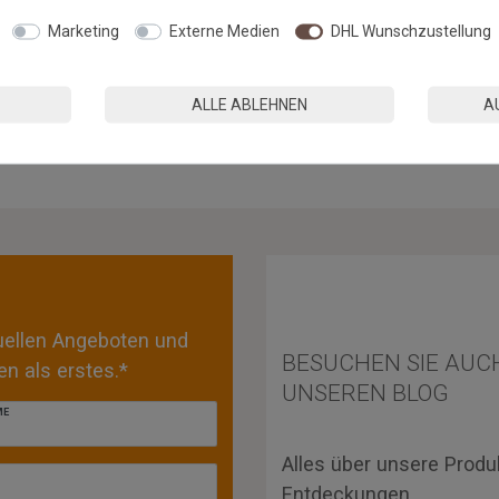
hdüse)
Marketing
Externe Medien
DHL Wunschzustellung
ALLE ABLEHNEN
A
»
tuellen Angeboten und
BESUCHEN SIE AUC
n als erstes.*
UNSEREN BLOG
ME
Alles über unsere Produ
Entdeckungen.