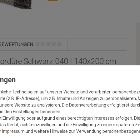
BEWERTUNGEN
ordüre Schwarz 040 | 140x200 cm
len Farben und trendigen Designs. Mit Samoa verzaubern Sie
jedes Wohnzimmer wird zum Hingucker. Durch seinen dichten und
sonders
ibt es in 7 Standardgrößen, in einfarbigen und
nliche Technologien auf unserer Website und verarbeiten personenbe
aß.
e (z.B. IP-Adresse), um z.B. Inhalte und Anzeigen zu personalisieren, 
unsere Website zu analysieren. Die Datenverarbeitung erfolgt erst durch
r in den Einstellungen benennen.
 Einwilligung oder aufgrund eines berechtigten Interesses erfolgen. Di
as Recht, nicht einzuwilligen und die Einwilligung zu einem späteren Z
er
Impressum
und weitere Hinweise zur Verwendung personenbezogene