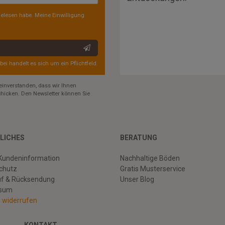
elesen habe. Meine Einwilligung
rbei handelt es sich um ein Pflichtfeld.
einverstanden, dass wir Ihnen
hicken. Den Newsletter können Sie
LICHES
BERATUNG
Kundeninformation
Nachhaltige Böden
chutz
Gratis Musterservice
uf & Rücksendung
Unser Blog
ssum
g widerrufen
KONTAKT