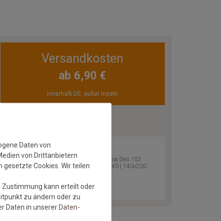
Versandkosten
ab 6,90 €
innerhalb DE, außer Inseln
ZULETZT ANGESEHEN
zogene Daten von
Medien von Drittanbietern
Astra Teppich Samoa Des.152
 gesetzte Cookies. Wir teilen
Bordüre Schwarz 040 | 140x200
cm
Versandkostenfrei*
e Zustimmung kann erteilt oder
eitpunkt zu ändern oder zu
r Daten in unserer
Daten­