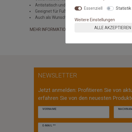
Antistatisch und Pflegeleicht (Staubsauger mit Flac
Essenziell
Statistik
Geeignet für Fußbodenheizung
Auch als Wunschmaßteppich erhältlich
Weitere Einstellungen
ALLE AKZEPTIEREN
MEHR INFORMATIONEN ZUM EU VERANTWORTLICHEN 
NEWSLETTER
Jetzt anmelden: Profitieren Sie von ak
erfahren Sie von den neuesten Produkte
VORNAME
NACHNA
Newsletter
E-MAIL **
Honig