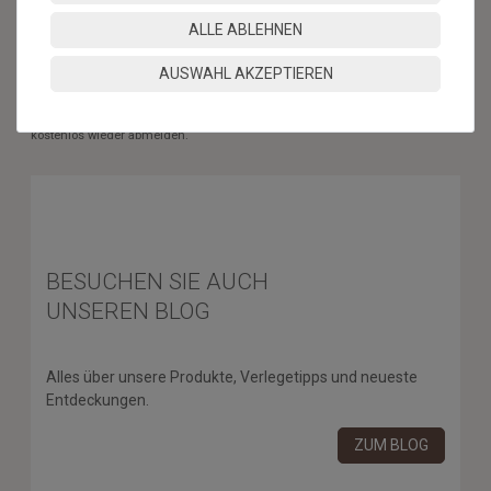
ABONNIEREN
ALLE ABLEHNEN
** Hierbei handelt es sich um ein Pflichtfeld.
AUSWAHL AKZEPTIEREN
* Mit der Anmeldung für den Newsletter erklären Sie sich damit
einverstanden, dass wir Ihnen regelmäßig Informationen zu unserem
Sortiment per E-Mail zuschicken. Den Newsletter können Sie jederzeit
kostenlos wieder abmelden.
BESUCHEN SIE AUCH
UNSEREN BLOG
Alles über unsere Produkte, Verlegetipps und neueste
Entdeckungen.
ZUM BLOG