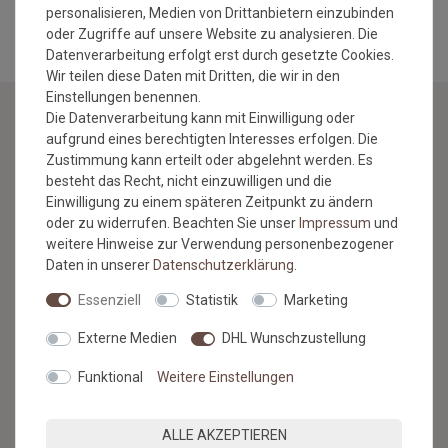
personalisieren, Medien von Drittanbietern einzubinden
oder Zugriffe auf unsere Website zu analysieren. Die
Datenverarbeitung erfolgt erst durch gesetzte Cookies.
Wir teilen diese Daten mit Dritten, die wir in den
Einstellungen benennen.
Die Datenverarbeitung kann mit Einwilligung oder
aufgrund eines berechtigten Interesses erfolgen. Die
NEWSLETTER
Zustimmung kann erteilt oder abgelehnt werden. Es
besteht das Recht, nicht einzuwilligen und die
Jetzt anmelden: Profitieren Sie von aktuellen Angeboten
Einwilligung zu einem späteren Zeitpunkt zu ändern
und erfahren Sie von den neuesten Produkten als
oder zu widerrufen. Beachten Sie unser
Impressum
und
erstes.*
weitere Hinweise zur Verwendung personenbezogener
Daten in unserer
Daten­schutz­erklärung
.
VORNAME
NACHNAME
Essenziell
Statistik
Marketing
Newsletter
E-MAIL **
Externe Medien
DHL Wunschzustellung
Honig
Funktional
Weitere Einstellungen
Hiermit bestätige ich, dass ich die
Daten­schutz­erklärung
gelesen
habe. Meine Einwilligung kann ich jederzeit widerrufen.**
ALLE AKZEPTIEREN