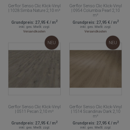
Gerflor Senso Clic Klick-Vinyl
Gerflor Senso Clic Klick-Vinyl
| 1028 Simba Nature 2,10 m²
| 0954 Columbia Pearl 2,10
m²
2
2
Grundpreis:
27,95 €
/
m
Grundpreis:
27,95 €
/
m
inkl. ges. MwSt.
zzgl.
inkl. ges. MwSt.
zzgl.
Versandkosten
Versandkosten
NEU
NEU
Gerflor Senso Clic Klick-Vinyl
Gerflor Senso Clic Klick-Vinyl
| 0511 Pecan 2,10 m²
| 1514 Scandinav Dark 2,10
m²
2
2
Grundpreis:
27,95 €
/
m
Grundpreis:
27,95 €
/
m
inkl. ges. MwSt.
zzgl.
inkl. ges. MwSt.
zzgl.