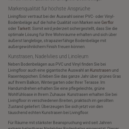
Markenqualität für höchste Ansprüche
Livingfloor vertraut bei der Auswahl seiner PVC- oder Vinyl-
Bodenbeläge auf die hohe Qualität von Marken wie
Gerflor
oder
Tarkett
. Somit wird jederzeit sichergestellt, dass Sie die
optimale Lösung für Ihre Wohnräume erhalten und sich über
äußerst langlebige, strapazierfähige Bodenbeläge mit
außergewöhnlichem Finish freuen können.
Kunstrasen, Nadelvlies und Linoleum
Neben Bodenbelägen aus PVC und Vinyl finden Sie bei
Livingfloor auch eine gigantische Auswahl an
Kunstrasen
und
Rasenteppichen. Erleben Sie das ganze Jahr über grünes Gras
auf Ihrem Balkon, Wintergarten oder Ihrer Terasse. Im
Handumdrehen erhalten Sie eine pflegeleichte, grüne
Wohlfühloase in Ihrem Zuhause. Kunstrasen erhalten Sie bei
Livingfloor in verschiedenen Breiten, praktisch im gerollten
Zustand geliefert. Überzeugen Sie sich jetzt von den
täuschend echten Kunstrasen bei Livingfloor.
Für Räume mit stärkster Beanspruchung wird seit Jahren
extrem belastbarer Nadelvlies Bodenbelag eingesetzt. Dieser