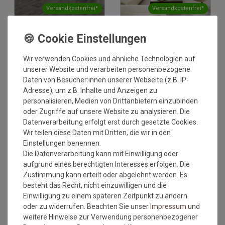
Versandkostenfrei*
Versandkostenfrei*
PVC Boden Gerflor Primetex
PVC Boden Gerflor Primetex
Concept 1533 Factory
1589 Dune Grey | 4m
Pecan | 4m
Wir verwenden Cookies und ähnliche Technologien auf
2
2
Grundpreis:
30,92 €
/
m
Grundpreis:
30,92 €
/
m
unserer Website und verarbeiten personenbezogene
inkl. ges. MwSt.
inkl. ges. MwSt.
Daten von Besucher:innen unserer Webseite (z.B. IP-
Versandkostenfrei*
Versandkostenfrei*
Adresse), um z.B. Inhalte und Anzeigen zu
personalisieren, Medien von Drittanbietern einzubinden
oder Zugriffe auf unsere Website zu analysieren. Die
Datenverarbeitung erfolgt erst durch gesetzte Cookies.
Wir teilen diese Daten mit Dritten, die wir in den
Einstellungen benennen.
Die Datenverarbeitung kann mit Einwilligung oder
aufgrund eines berechtigten Interesses erfolgen. Die
Zustimmung kann erteilt oder abgelehnt werden. Es
Versandkostenfrei*
Versandkostenfrei*
besteht das Recht, nicht einzuwilligen und die
Einwilligung zu einem späteren Zeitpunkt zu ändern
oder zu widerrufen. Beachten Sie unser
Impressum
und
PVC Boden Gerflor Texline
PVC Boden Gerflor Texline
weitere Hinweise zur Verwendung personenbezogener
HQR 2225 Rough Light Grey |
HQR 2170 Boutic Clear | 4m