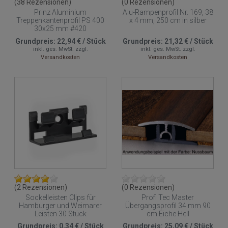
(38 Rezensionen)
(0 Rezensionen)
Prinz Aluminium
Alu-Rampenprofil Nr. 169, 38
Treppenkantenprofil PS 400
x 4 mm, 250 cm in silber
30x25 mm #420
Grundpreis:
22,94 €
/
Stück
Grundpreis:
21,32 €
/
Stück
inkl. ges. MwSt.
zzgl.
inkl. ges. MwSt.
zzgl.
Versandkosten
Versandkosten
(2 Rezensionen)
(0 Rezensionen)
Sockelleisten Clips für
Profi Tec Master
Hamburger und Weimarer
Übergangsprofil 34 mm 90
Leisten 30 Stück
cm Eiche Hell
Grundpreis:
0,34 €
/
Stück
Grundpreis:
25,09 €
/
Stück