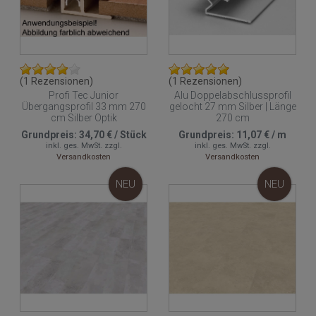
(1 Rezensionen)
(1 Rezensionen)
Profi Tec Junior
Alu Doppelabschlussprofil
Übergangsprofil 33 mm 270
gelocht 27 mm Silber | Länge
cm Silber Optik
270 cm
Grundpreis:
34,70 €
/
Stück
Grundpreis:
11,07 €
/
m
inkl. ges. MwSt.
zzgl.
inkl. ges. MwSt.
zzgl.
Versandkosten
Versandkosten
NEU
NEU