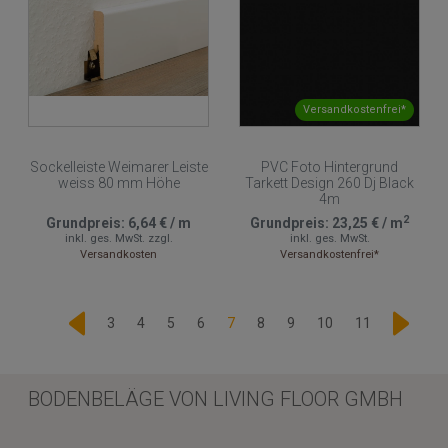
Versandkostenfrei*
Sockelleiste Weimarer Leiste
PVC Foto Hintergrund
weiss 80 mm Höhe
Tarkett Design 260 Dj Black
4m
2
Grundpreis:
6,64 €
/
m
Grundpreis:
23,25 €
/
m
inkl. ges. MwSt.
zzgl.
inkl. ges. MwSt.
Versandkosten
Versandkostenfrei*
3
4
5
6
7
8
9
10
11
BODENBELÄGE VON LIVING FLOOR GMBH