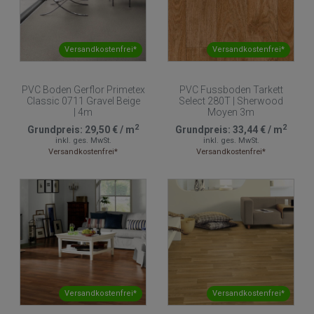
Versandkostenfrei*
Versandkostenfrei*
PVC Boden Gerflor Primetex
PVC Fussboden Tarkett
Classic 0711 Gravel Beige
Select 280T | Sherwood
| 4m
Moyen 3m
2
2
Grundpreis:
29,50 €
/
m
Grundpreis:
33,44 €
/
m
inkl. ges. MwSt.
inkl. ges. MwSt.
Versandkostenfrei*
Versandkostenfrei*
Versandkostenfrei*
Versandkostenfrei*