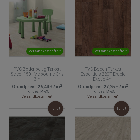
Versandkostenfrei*
Versandkostenfrei*
PVC Bodenbelag Tarkett
PVC Boden Tarkett
Select 150 | Melbourne Gris
Essentials 280T Erable
3m
Exotic 4m
2
2
Grundpreis:
26,44 €
/
m
Grundpreis:
27,25 €
/
m
inkl. ges. MwSt.
inkl. ges. MwSt.
Versandkostenfrei*
Versandkostenfrei*
NEU
NEU