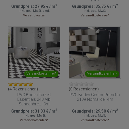
2
2
Grundpreis:
27,95 €
/
m
Grundpreis:
35,75 €
/
m
inkl. ges. MwSt.
zzgl.
inkl. ges. MwSt.
Versandkosten
Versandkostenfrei*
Versandkostenfrei*
Versandkostenfrei*
(4 Rezensionen)
(0 Rezensionen)
PVC Boden Tarkett
PVC Boden Gerflor Primetex
Essentials 240 Albi
2199 Noma Ice | 4m
Schachbrett | 3m
2
2
Grundpreis:
31,33 €
/
m
Grundpreis:
29,50 €
/
m
inkl. ges. MwSt.
inkl. ges. MwSt.
Versandkostenfrei*
Versandkostenfrei*