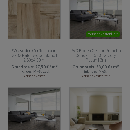
Versandkostenfrei*
PVC Boden Gerflor Texline
PVC Boden Gerflor Primetex
2232 Patchwood Blond |
Concept 1533 Factory
2,80x4,00 m
Pecan | 3m
2
2
Grundpreis:
27,50 €
/
m
Grundpreis:
33,00 €
/
m
inkl. ges. MwSt.
zzgl.
inkl. ges. MwSt.
Versandkosten
Versandkostenfrei*