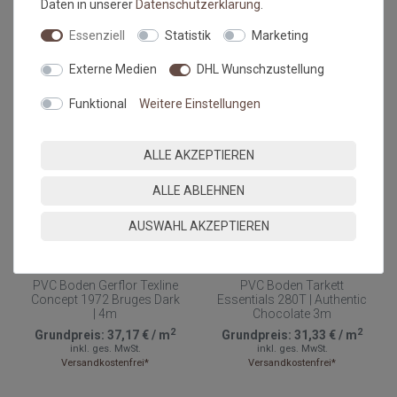
Daten in unserer
Daten­schutz­erklärung
.
4m
2
2
Grundpreis:
36,25 €
/
m
Grundpreis:
36,25 €
/
m
Essenziell
Statistik
Marketing
inkl. ges. MwSt.
inkl. ges. MwSt.
Versandkostenfrei*
Versandkostenfrei*
Externe Medien
DHL Wunschzustellung
NEU
Funktional
Weitere Einstellungen
ALLE AKZEPTIEREN
ALLE ABLEHNEN
AUSWAHL AKZEPTIEREN
Versandkostenfrei*
Versandkostenfrei*
PVC Boden Gerflor Texline
PVC Boden Tarkett
Concept 1972 Bruges Dark
Essentials 280T | Authentic
| 4m
Chocolate 3m
2
2
Grundpreis:
37,17 €
/
m
Grundpreis:
31,33 €
/
m
inkl. ges. MwSt.
inkl. ges. MwSt.
Versandkostenfrei*
Versandkostenfrei*