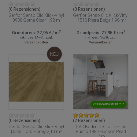
(0 Rezensionen)
(0 Rezensionen)
Gerflor Senso Clic Klick-Vinyl
Gerflor Senso Clic Klick-Vinyl
| 0938 Gotha Clear 1,98 m²
| 1510 Pietra Beige 1,98 m²
2
2
Grundpreis:
27,95 €
/
m
Grundpreis:
27,95 €
/
m
inkl. ges. MwSt.
zzgl.
inkl. ges. MwSt.
zzgl.
Versandkosten
Versandkosten
NEU
Versandkostenfrei*
(0 Rezensionen)
(2 Rezensionen)
Gerflor Senso Clic Klick-Vinyl
PVC Boden Gerflor Texline
| 0955 Lord Honey 2,10 m²
Rustic 1880 Hudson Pearl
| 4m