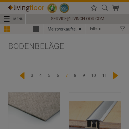
☰
SERVICE@LIVINGFLOOR.COM
MENU
Filtern
BODENBELÄGE
3
4
5
6
7
8
9
10
11