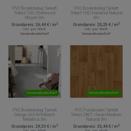
PVC Bodenbelag Tarkett
PVC Bodenbelag Tarkett
Select 150 | Sherwood
Select 150 | Hazelnut Natural
Moyen 3m
4m
2
2
Grundpreis:
26,44 €
/
m
Grundpreis:
20,25 €
/
m
inkl. ges. MwSt.
inkl. ges. MwSt.
Versandkostenfrei*
Versandkostenfrei*
Versandkostenfrei*
Versandkostenfrei*
PVC Bodenbelag Tarkett
PVC Fussboden Tarkett
Design 260 Riffelblech
Select 280T | Swan Medium
Metallica 3m
Natural 3m
2
2
Grundpreis:
29,33 €
/
m
Grundpreis:
33,44 €
/
m
inkl. ges. MwSt.
inkl. ges. MwSt.