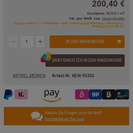
200,40 €
11.00x4.00 m
12.00x4.00 m
13.00x4.00 m
2
Grundpreis:
16,70 €
/
m
inkl. ges. MwSt. zzgl.
Versandkosten
14.00x4.00 m
15.00x4.00 m
16.00x4.00 m
Voraussichtlich 7-14 Werktage* nach Geldeingang(*Werktage: Montag bis
Freitag) innerhalb DE
17.00x4.00 m
18.00x4.00 m
19.00x4.00 m
IN DEN WARENKORB
20.00x4.00 m
GRATISMUSTER IN DEN WARENKORB
ARTIKEL MERKEN
Artikel-Nr.:
NEW-95300
Haben Sie Fragen zum Artikel?
Kontaktieren Sie uns!