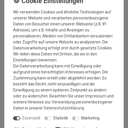
verschiedenen Rollenbreiten bestellt wird, dass es zu
Farbabweichungen auf Grund der unterschiedlichen
Wir verwenden Cookies und ähnliche Technologien auf
Anfertigungen kommen kann.
unserer Website und verarbeiten personenbezogene
Gerflor-Bodenbeläge sind Qualitätsprodukte mit hoher
Daten von Besucher:innen unserer Webseite (z.B. IP-
Lebensdauer. Ein Gewährleistungsanspruch setzt die
Adresse), um z.B. Inhalte und Anzeigen zu
Verarbeitung nach DIN 18 365 Bodenbelagsarbeiten und die
personalisieren, Medien von Drittanbietern einzubinden
sach- und fachgerechte Ausführung der Arbeit voraus. Der
oder Zugriffe auf unsere Website zu analysieren. Die
Unterboden muss eben, glatt, fest, rissfrei, trocken und
Datenverarbeitung erfolgt erst durch gesetzte Cookies.
sauber sein. Der Belag sollte 24 Stunden vor Verlegung
Wir teilen diese Daten mit Dritten, die wir in den
ausgerollt und grob zugeschnitten werden. Zur Zeit der
Einstellungen benennen.
Verlegung sollte die Raumtemperatur nicht unter 18° C
Die Datenverarbeitung kann mit Einwilligung oder
betragen, die des Untergrundes nicht unter 15° C.
aufgrund eines berechtigten Interesses erfolgen. Die
Zustimmung kann erteilt oder abgelehnt werden. Es
Wie messe ich meinen Raum aus, damit das Material
besteht das Recht, nicht einzuwilligen und die
ausreicht?
Einwilligung zu einem späteren Zeitpunkt zu ändern
oder zu widerrufen. Beachten Sie unser
Impressum
und
weitere Hinweise zur Verwendung personenbezogener
Beim ausmessen des Raumes in dem der Bodenbelag
Daten in unserer
Daten­schutz­erklärung
.
verlegt werden soll, bitte immer die Türrahmen, Erker
oder sonstige Aussparungen IMMER mit ausmessen.
Essenziell
Statistik
Marketing
Also immer die längste Länge und die breiteste Breite.
Kalkulieren Sie immer ca. 10-15 cm mehr in der Länge