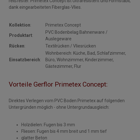
reißfester. Primetex Concept ist Ultraresistent und Formstabil,
dank eingearbeiteten Fiberglas-Vlies.
Kollektion
:
Primetex Concept
PVC Bodenbelag Bahnenware /
Produktart
:
Auslegeware
Rücken
:
Textilrücken / Vliesrücken
Wohnbereich: Küche, Bad, Schlafzimmer,
Einsatzbereich
:
Büro, Wohnzimmer, Kinderzimmer,
Gästezimmer, Flur
Vorteile Gerflor Primetex Concept:
Direktes Verlegen vom PVC Boden Primetex auf folgenden
Untergründen möglich - ohne Untergrundausgleich:
Holzdielen: Fugen bis 3 mm
Fliesen: Fugen bis 4 mm breit und 1 mm tief
glatter Beton