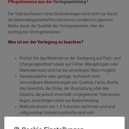
Pflegehinweise aus der
Verlegeanleitung
!
Der Gebrauchswert eines Bodenbelages wird nicht nur durch
die Materialeigenschaften bestimmt, sondern im gleichen
Maße durch die Qualität der Verlegearbeiten. Hier die
wichtigsten Verlegehinweise:
Was ist vor der Verlegung zu beachten?
Prüfen Sie das Material vor der Verlegung auf Farb- und
Chargengleichheit sowie auf Fehler. Mängelrügen oder
Materialersatz sind nur bei unverlegter Ware möglich.
Handelsübliche oder geringe, technisch nicht
vermeidbare Abweichungen der Qualität, Farbe, Breite,
des Gewichts, der Dicke, der Ausrüstung oder des
Dessins, die jedoch innerhalb vorgegebener Toleranzen
liegen, berechtigen nicht zur Beanstandung.
Maßtoleranzen von 1-5 % können auftreten und sind
völlig normal. Sonderzuschnitte sind vom
Umtausch/Rückgabe ausgeschlossen.
Weiterhin ist zu beachten, wenn der gleiche Belag in