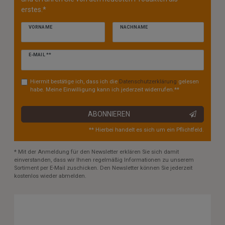
erstes.*
VORNAME
NACHNAME
Newsletter
E-MAIL **
Honig
Hiermit bestätige ich, dass ich die
Daten­schutz­erklärung
gelesen
habe. Meine Einwilligung kann ich jederzeit widerrufen.**
ABONNIEREN
** Hierbei handelt es sich um ein Pflichtfeld.
* Mit der Anmeldung für den Newsletter erklären Sie sich damit
einverstanden, dass wir Ihnen regelmäßig Informationen zu unserem
Sortiment per E-Mail zuschicken. Den Newsletter können Sie jederzeit
kostenlos wieder abmelden.