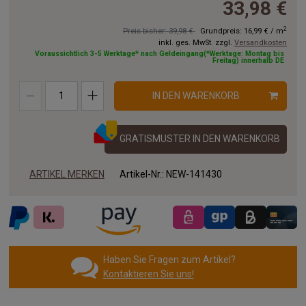
33,98 €
8.50 x 2.00 m
9.00 x 2.00 m
9.50 x 2.00 m
2
Preis bisher: 39,98 €
Grundpreis:
16,99 €
/
m
inkl. ges. MwSt. zzgl.
Versandkosten
10.00x2.00 m
11.00x2.00 m
12.00x2.00 m
Voraussichtlich 3-5 Werktage* nach Geldeingang(*Werktage: Montag bis
Freitag) innerhalb DE
13.00x2.00 m
14.00x2.00 m
15.00x2.00 m
IN DEN WARENKORB
16.00x2.00 m
17.00x2.00 m
18.00x2.00 m
19.00x2.00 m
20.00x2.00 m
GRATISMUSTER IN DEN WARENKORB
ARTIKEL MERKEN
Artikel-Nr.:
NEW-141430
Haben Sie Fragen zum Artikel?
Kontaktieren Sie uns!