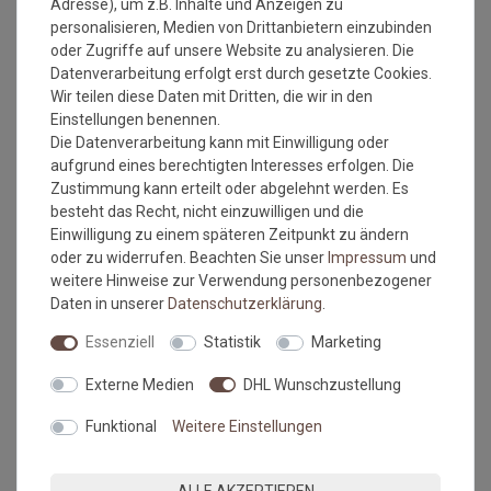
Adresse), um z.B. Inhalte und Anzeigen zu
Beim ausmessen des Raumes in dem der Bodenbelag
personalisieren, Medien von Drittanbietern einzubinden
verlegt werden soll, bitte immer die Türrahmen, Erker
oder Zugriffe auf unsere Website zu analysieren. Die
oder sonstige Aussparungen IMMER mit ausmessen.
Datenverarbeitung erfolgt erst durch gesetzte Cookies.
Also immer die längste Länge und die breiteste Breite.
Wir teilen diese Daten mit Dritten, die wir in den
Kalkulieren Sie immer ca. 10-15 cm mehr in der Länge
Einstellungen benennen.
und Breite mit ein, da die Wände nicht immer
Die Datenverarbeitung kann mit Einwilligung oder
gleichmäßig breit bzw. lang sein können.
aufgrund eines berechtigten Interesses erfolgen. Die
Zustimmung kann erteilt oder abgelehnt werden. Es
Verlegehinweise:
besteht das Recht, nicht einzuwilligen und die
Der Unterboden muss eben, glatt, fest, rissfrei, trocken und
Einwilligung zu einem späteren Zeitpunkt zu ändern
sauber sein.
oder zu widerrufen. Beachten Sie unser
Impressum
und
weitere Hinweise zur Verwendung personenbezogener
Empfehlung: Der Belag sollte 24 Stunden vor der Verlegung
Daten in unserer
Daten­schutz­erklärung
.
ausgerollt werden. Zur Zeit der Verlegung sollte die
Raumtemperatur nicht unter 18°C betragen, die des
Essenziell
Statistik
Marketing
Untergrundes nicht unter 15°C.
Externe Medien
DHL Wunschzustellung
Vollflächige Verklebung:
Funktional
Weitere Einstellungen
Zur Klebung des Bodenbelages sollte ein geeigneter
Dispersionsklebstoff eingesetzt werden (Hinweise des
Klebstoffherstellers sind zu beachten!)
ALLE AKZEPTIEREN