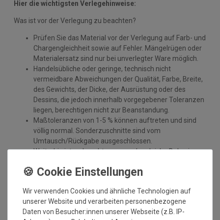
Hier die wichtigsten Verlegehinweise:
Was ist vor der Verlegung zu beachten?
Prüfen Sie das Material vor der Verlegung auf Farb- und
Chargengleichheit sowie auf Fehler. Mängelrügen oder
Materialersatz sind nur bei unverlegter Ware möglich.
Handelsübliche oder geringe, technisch nicht
vermeidbare Abweichungen der Qualität, Farbe, Breite,
des Gewichts, der Dicke, der Ausrüstung oder des
Dessins, die jedoch innerhalb vorgegebener Toleranzen
liegen, berechtigen nicht zur Beanstandung.
Maßtoleranzen von 1-5 % können auftreten und sind
völlig normal. Sonderzuschnitte sind vom
Umtausch/Rückgabe ausgeschlossen.
Weiterhin ist zu beachten, wenn der gleiche Belag in
verschiedenen Rollenbreiten bestellt wird, dass es zu
Farbabweichungen auf Grund der unterschiedlichen
Anfertigungen kommen kann.
Wir verwenden Cookies und ähnliche Technologien auf
Wie messe ich meinen Raum aus, damit das Material
unserer Website und verarbeiten personenbezogene
ausreicht?
Daten von Besucher:innen unserer Webseite (z.B. IP-