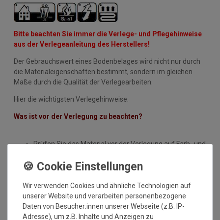
Bitte beachten Sie immer die Verlege- und Pflegehinweise
aus der Verlegeanleitung des Herstellers!
Der Gebrauchswert eines Bodenbelages wird nicht nur durch
die Materialeigenschaften bestimmt, sondern im gleichen
Maße durch die Qualität der Verlegearbeiten.
Hier die wichtigsten Verlegehinweise:
Was ist vor der Verlegung zu beachten?
Prüfen Sie das Material vor der Verlegung auf Farb- und
Chargengleichheit sowie auf Fehler. Mängelrügen oder
Materialersatz sind nur bei unverlegter Ware möglich.
Handelsübliche oder geringe, technisch nicht
vermeidbare Abweichungen der Qualität, Farbe, Breite,
Wir verwenden Cookies und ähnliche Technologien auf
des Gewichts, der Dicke, der Ausrüstung oder des
unserer Website und verarbeiten personenbezogene
Dessins, die jedoch innerhalb vorgegebener Toleranzen
Daten von Besucher:innen unserer Webseite (z.B. IP-
liegen, berechtigen nicht zur Beanstandung.
Adresse), um z.B. Inhalte und Anzeigen zu