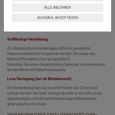
sauber sein.
ALLE ABLEHNEN
Empfehlung: Der Belag sollte 24 Stunden vor der Verlegung
AUSWAHL AKZEPTIEREN
ausgerollt werden. Zur Zeit der Verlegung sollte die
Raumtemperatur nicht unter 18°C betragen, die des
Untergrundes nicht unter 15°C.
Vollflächige Verklebung:
Zur Klebung des Bodenbelages sollte ein geeigneter
Dispersionsklebstoff eingesetzt werden (Hinweise des
Klebstoffherstellers sind zu beachten!)
Benutzen Sie einen feingezahnten Spachtel. Verschweissen
Sie die Nähte mit Kaltschweisspaste.
Lose Verlegung (nur im Wohnbereich):
Der Bodenbelag kann bis zu einer Fläche von 20 qm lose
verlegt werden. Bei loser Verlegung sollte er mit Hilfe eines
doppelseitigen, weichmacherbeständigen Klebebandes
gitterartig fixiert werden.
MEHR INFORMATIONEN ZUM EU VERANTWORTLICHEN »