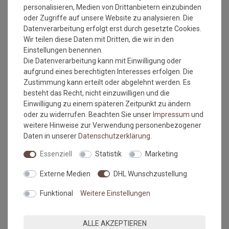
Maßtoleranzen von 1-5 % können auftreten und sind
personalisieren, Medien von Drittanbietern einzubinden
völlig normal. Sonderzuschnitte sind vom
oder Zugriffe auf unsere Website zu analysieren. Die
Umtausch/Rückgabe ausgeschlossen.
Datenverarbeitung erfolgt erst durch gesetzte Cookies.
Weiterhin ist zu beachten, wenn der gleiche Belag in
Wir teilen diese Daten mit Dritten, die wir in den
verschiedenen Rollenbreiten bestellt wird, dass es zu
Einstellungen benennen.
Farbabweichungen auf Grund der unterschiedlichen
Die Datenverarbeitung kann mit Einwilligung oder
Anfertigungen kommen kann.
aufgrund eines berechtigten Interesses erfolgen. Die
Zustimmung kann erteilt oder abgelehnt werden. Es
Wie messe ich meinen Raum aus, damit das Material
besteht das Recht, nicht einzuwilligen und die
ausreicht?
Einwilligung zu einem späteren Zeitpunkt zu ändern
oder zu widerrufen. Beachten Sie unser
Impressum
und
weitere Hinweise zur Verwendung personenbezogener
Beim ausmessen des Raumes in dem der Bodenbelag
Daten in unserer
Daten­schutz­erklärung
.
verlegt werden soll, bitte immer die Türrahmen, Erker
oder sonstige Aussparungen IMMER mit ausmessen.
Essenziell
Statistik
Marketing
Also immer die längste Länge und die breiteste Breite.
Kalkulieren Sie immer ca. 10-15 cm mehr in der Länge
Externe Medien
DHL Wunschzustellung
und Breite mit ein, da die Wände nicht immer
gleichmäßig breit bzw. lang sein können.
Funktional
Weitere Einstellungen
Verlegehinweise:
ALLE AKZEPTIEREN
Der Unterboden muss eben, glatt, fest, rissfrei, trocken und