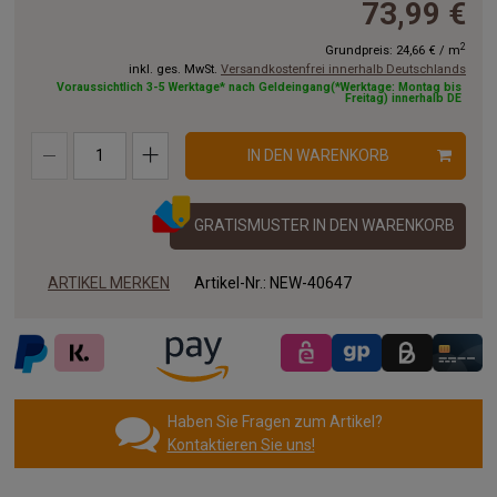
73,99 €
8.50x3.00m
9.00x3.00m
9.50x3.00m
2
Grundpreis:
24,66 €
/
m
inkl. ges. MwSt.
Versandkostenfrei innerhalb Deutschlands
10.00x3.00m
11.00x3.00m
12.00x3.00m
Voraussichtlich 3-5 Werktage* nach Geldeingang(*Werktage: Montag bis
Freitag) innerhalb DE
13.00x3.00m
14.00x3.00m
15.00x3.00m
IN DEN WARENKORB
16.00x3.00m
17.00x3.00m
18.00x3.00m
19.00x3.00m
20.00x3.00m
GRATISMUSTER IN DEN WARENKORB
ARTIKEL MERKEN
Artikel-Nr.:
NEW-40647
Haben Sie Fragen zum Artikel?
Kontaktieren Sie uns!